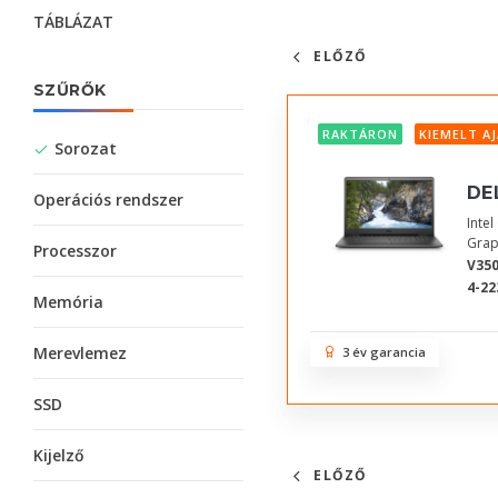
TÁBLÁZAT
ELŐZŐ
SZŰRŐK
RAKTÁRON
KIEMELT A
Sorozat
DE
Operációs rendszer
Inte
Grap
Processzor
V350
4-22
Memória
Merevlemez
3 év garancia
SSD
Kijelző
ELŐZŐ