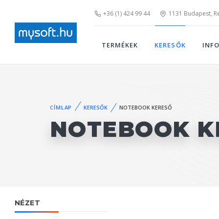
+36 (1) 424 99 44
1131 Budapest, Rei
TERMÉKEK
KERESŐK
INF
CÍMLAP
KERESŐK
NOTEBOOK KERESŐ
NOTEBOOK K
NÉZET