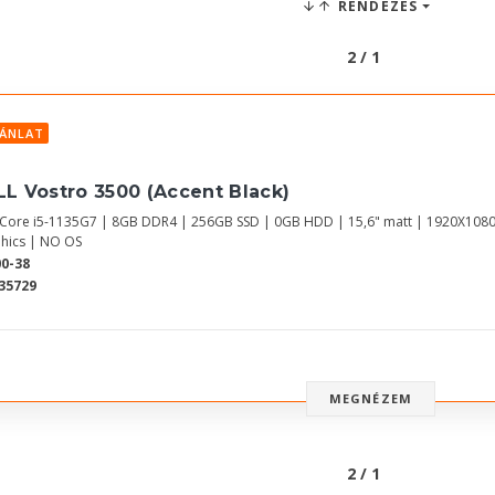
RENDEZÉS
2 / 1
JÁNLAT
LL Vostro 3500 (Accent Black)
l Core i5-1135G7 | 8GB DDR4 | 256GB SSD | 0GB HDD | 15,6" matt | 1920X1080
hics | NO OS
0-38
35729
MEGNÉZEM
2 / 1