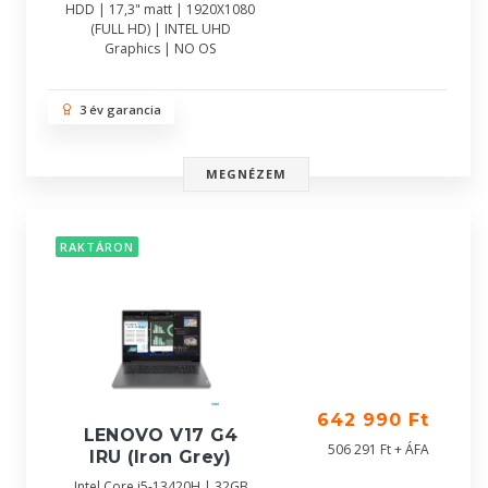
HDD | 17,3" matt | 1920X1080
(FULL HD) | INTEL UHD
Graphics | NO OS
3 év garancia
MEGNÉZEM
RAKTÁRON
642 990 Ft
LENOVO V17 G4
506 291 Ft + ÁFA
IRU (Iron Grey)
Intel Core i5-13420H | 32GB