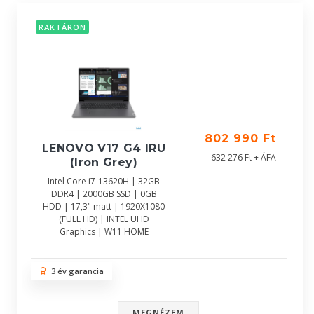
RAKTÁRON
802 990 Ft
LENOVO V17 G4 IRU
632 276 Ft + ÁFA
(Iron Grey)
Intel Core i7-13620H | 32GB
DDR4 | 2000GB SSD | 0GB
HDD | 17,3" matt | 1920X1080
(FULL HD) | INTEL UHD
Graphics | W11 HOME
3 év garancia
MEGNÉZEM