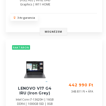
(FULL HD) | INTEL UHD
Graphics | W11 HOME
3 év garancia
MEGNÉZEM
RAKTÁRON
442 990 Ft
LENOVO V17 G4
348 811 Ft + ÁFA
IRU (Iron Grey)
Intel Core i7-13620H | 16GB
DDR4 | 1000GB SSD | 0GB