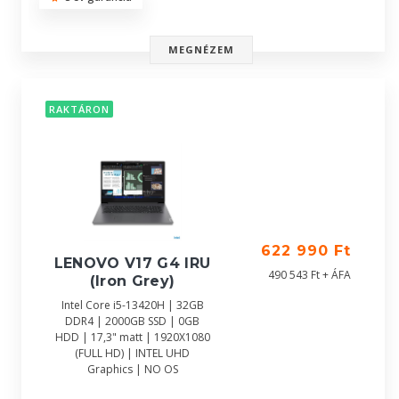
MEGNÉZEM
RAKTÁRON
622 990 Ft
LENOVO V17 G4 IRU
490 543 Ft + ÁFA
(Iron Grey)
Intel Core i5-13420H | 32GB
DDR4 | 2000GB SSD | 0GB
HDD | 17,3" matt | 1920X1080
(FULL HD) | INTEL UHD
Graphics | NO OS