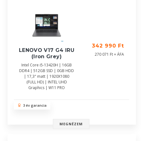
342 990 Ft
LENOVO V17 G4 IRU
270 071 Ft + ÁFA
(Iron Grey)
Intel Core i5-13420H | 16GB
DDR4 | 512GB SSD | 0GB HDD
| 17,3" matt | 1920X1080
(FULL HD) | INTEL UHD
Graphics | W11 PRO
3 év garancia
MEGNÉZEM