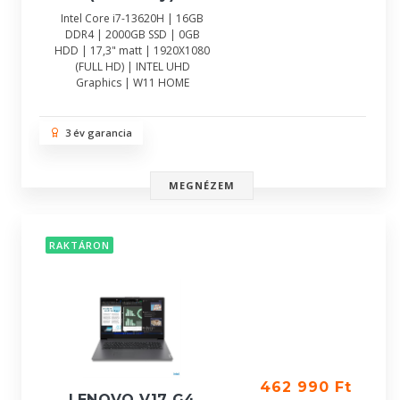
Intel Core i7-13620H | 16GB
DDR4 | 2000GB SSD | 0GB
HDD | 17,3" matt | 1920X1080
(FULL HD) | INTEL UHD
Graphics | W11 HOME
3 év garancia
MEGNÉZEM
RAKTÁRON
462 990 Ft
LENOVO V17 G4