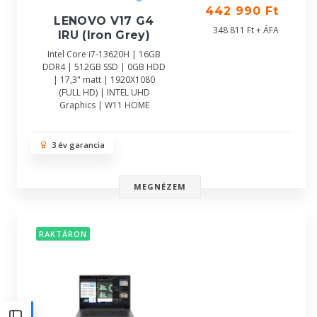
442 990 Ft
LENOVO V17 G4
348 811 Ft + ÁFA
IRU (Iron Grey)
Intel Core i7-13620H | 16GB
DDR4 | 512GB SSD | 0GB HDD
| 17,3" matt | 1920X1080
(FULL HD) | INTEL UHD
Graphics | W11 HOME
3 év garancia
MEGNÉZEM
RAKTÁRON