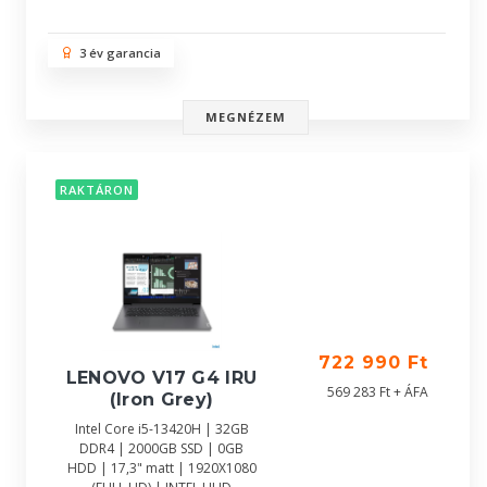
3 év garancia
MEGNÉZEM
RAKTÁRON
722 990 Ft
LENOVO V17 G4 IRU
569 283 Ft + ÁFA
(Iron Grey)
Intel Core i5-13420H | 32GB
DDR4 | 2000GB SSD | 0GB
HDD | 17,3" matt | 1920X1080