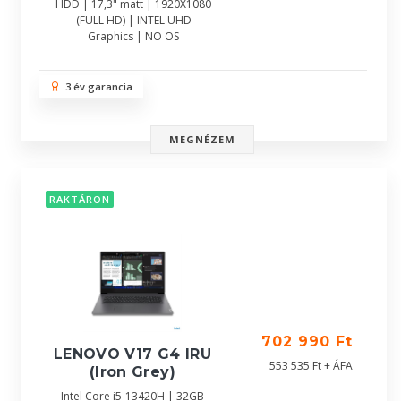
HDD | 17,3" matt | 1920X1080
(FULL HD) | INTEL UHD
Graphics | NO OS
3 év garancia
MEGNÉZEM
RAKTÁRON
702 990 Ft
LENOVO V17 G4 IRU
553 535 Ft + ÁFA
(Iron Grey)
Intel Core i5-13420H | 32GB