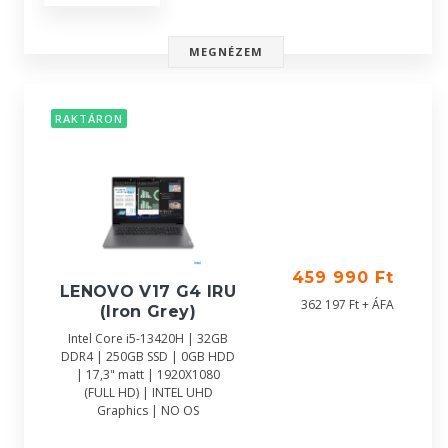
MEGNÉZEM
RAKTÁRON
459 990 Ft
LENOVO V17 G4 IRU
362 197 Ft + ÁFA
(Iron Grey)
Intel Core i5-13420H | 32GB
DDR4 | 250GB SSD | 0GB HDD
| 17,3" matt | 1920X1080
(FULL HD) | INTEL UHD
Graphics | NO OS