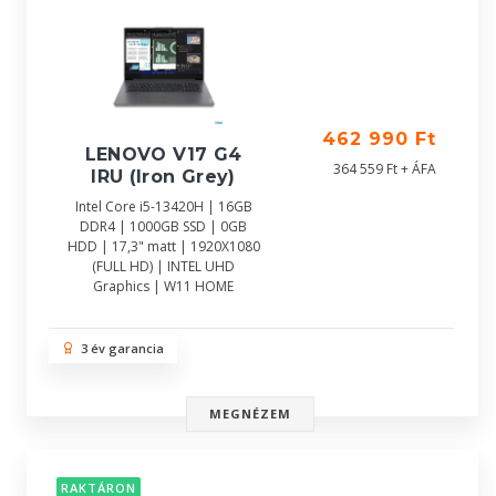
462 990 Ft
LENOVO V17 G4
364 559 Ft + ÁFA
IRU (Iron Grey)
Intel Core i5-13420H | 16GB
DDR4 | 1000GB SSD | 0GB
HDD | 17,3" matt | 1920X1080
(FULL HD) | INTEL UHD
Graphics | W11 HOME
3 év garancia
MEGNÉZEM
RAKTÁRON