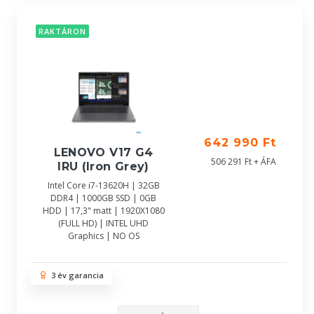
RAKTÁRON
642 990 Ft
LENOVO V17 G4
506 291 Ft + ÁFA
IRU (Iron Grey)
Intel Core i7-13620H | 32GB
DDR4 | 1000GB SSD | 0GB
HDD | 17,3" matt | 1920X1080
(FULL HD) | INTEL UHD
Graphics | NO OS
3 év garancia