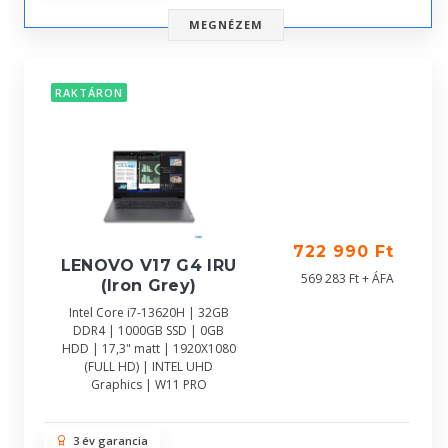
MEGNÉZEM
RAKTÁRON
722 990 Ft
LENOVO V17 G4 IRU
569 283 Ft + ÁFA
(Iron Grey)
Intel Core i7-13620H | 32GB
DDR4 | 1000GB SSD | 0GB
HDD | 17,3" matt | 1920X1080
(FULL HD) | INTEL UHD
Graphics | W11 PRO
3 év garancia