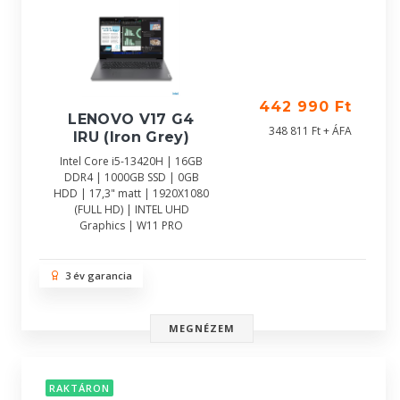
442 990 Ft
LENOVO V17 G4
348 811 Ft + ÁFA
IRU (Iron Grey)
Intel Core i5-13420H | 16GB
DDR4 | 1000GB SSD | 0GB
HDD | 17,3" matt | 1920X1080
(FULL HD) | INTEL UHD
Graphics | W11 PRO
3 év garancia
MEGNÉZEM
RAKTÁRON