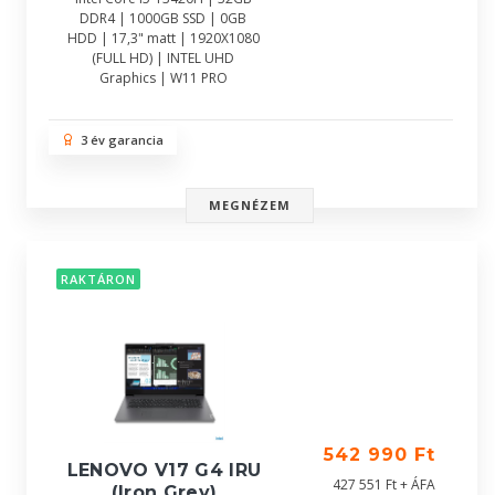
DDR4 | 1000GB SSD | 0GB
HDD | 17,3" matt | 1920X1080
(FULL HD) | INTEL UHD
Graphics | W11 PRO
3 év garancia
MEGNÉZEM
RAKTÁRON
542 990 Ft
LENOVO V17 G4 IRU
427 551 Ft + ÁFA
(Iron Grey)