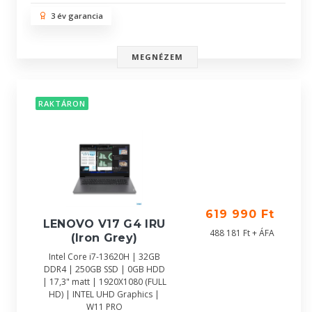
3 év garancia
MEGNÉZEM
RAKTÁRON
619 990 Ft
LENOVO V17 G4 IRU
488 181 Ft + ÁFA
(Iron Grey)
Intel Core i7-13620H | 32GB
DDR4 | 250GB SSD | 0GB HDD
| 17,3" matt | 1920X1080 (FULL
HD) | INTEL UHD Graphics |
W11 PRO