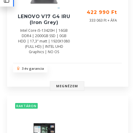
422 990 Ft
LENOVO V17 G4 IRU
333 063 Ft + ÁFA
(Iron Grey)
Intel Core i5-13420H | 16GB
DDR4 | 2000GB SSD | 0GB
HDD | 17,3" matt | 1920X1080
(FULL HD) | INTEL UHD
Graphics | NO OS
3 év garancia
MEGNÉZEM
RAKTÁRON