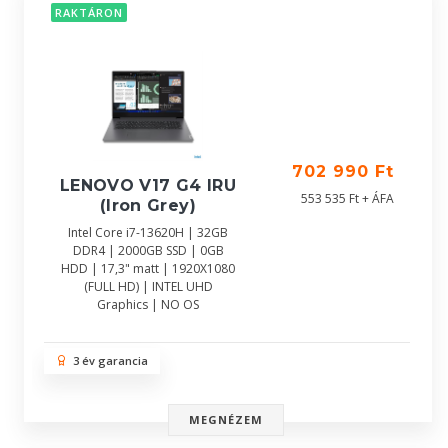
RAKTÁRON
702 990 Ft
LENOVO V17 G4 IRU
553 535 Ft + ÁFA
(Iron Grey)
Intel Core i7-13620H | 32GB
DDR4 | 2000GB SSD | 0GB
HDD | 17,3" matt | 1920X1080
(FULL HD) | INTEL UHD
Graphics | NO OS
3 év garancia
MEGNÉZEM