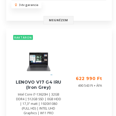
3 év garancia
MEGNÉZEM
RAKTÁRON
622 990 Ft
LENOVO V17 G4 IRU
490 543 Ft + ÁFA
(Iron Grey)
Intel Core i7-13620H | 32GB
DDR4 | 512GB SSD | 0GB HDD
| 17,3" matt | 1920X1080
(FULL HD) | INTEL UHD
Graphics | W11 PRO