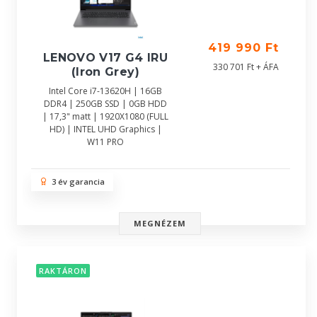
419 990 Ft
LENOVO V17 G4 IRU
330 701 Ft + ÁFA
(Iron Grey)
Intel Core i7-13620H | 16GB
DDR4 | 250GB SSD | 0GB HDD
| 17,3" matt | 1920X1080 (FULL
HD) | INTEL UHD Graphics |
W11 PRO
3 év garancia
MEGNÉZEM
RAKTÁRON