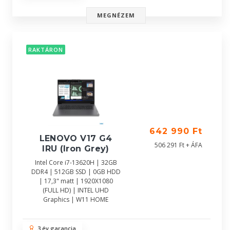
MEGNÉZEM
RAKTÁRON
642 990 Ft
LENOVO V17 G4
506 291 Ft + ÁFA
IRU (Iron Grey)
Intel Core i7-13620H | 32GB
DDR4 | 512GB SSD | 0GB HDD
| 17,3" matt | 1920X1080
(FULL HD) | INTEL UHD
Graphics | W11 HOME
3 év garancia