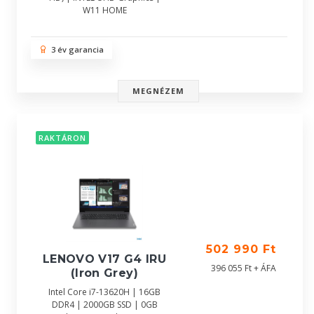
W11 HOME
3 év garancia
MEGNÉZEM
RAKTÁRON
502 990 Ft
LENOVO V17 G4 IRU
396 055 Ft + ÁFA
(Iron Grey)
Intel Core i7-13620H | 16GB
DDR4 | 2000GB SSD | 0GB