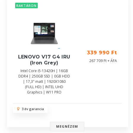
RAKTÁRON
339 990 Ft
LENOVO V17 G4 IRU
267 709 Ft + ÁFA
(Iron Grey)
Intel Core i5-13420H | 16GB
DDR4 | 250GB SSD | 0GB HDD
| 17,3" matt | 1920X1080
(FULL HD) | INTEL UHD
Graphics | W11 PRO
3 év garancia
MEGNÉZEM