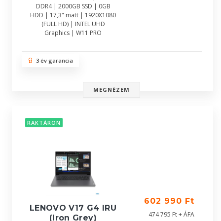
DDR4 | 2000GB SSD | 0GB
HDD | 17,3" matt | 1920X1080
(FULL HD) | INTEL UHD
Graphics | W11 PRO
3 év garancia
MEGNÉZEM
RAKTÁRON
602 990 Ft
LENOVO V17 G4 IRU
474 795 Ft + ÁFA
(Iron Grey)