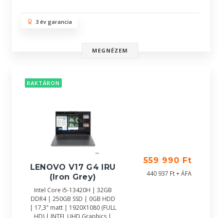
3 év garancia
MEGNÉZEM
RAKTÁRON
559 990 Ft
LENOVO V17 G4 IRU
440 937 Ft + ÁFA
(Iron Grey)
Intel Core i5-13420H | 32GB
DDR4 | 250GB SSD | 0GB HDD
| 17,3" matt | 1920X1080 (FULL
HD) | INTEL UHD Graphics |