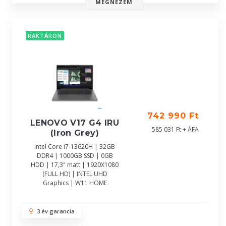
MEGNÉZEM
RAKTÁRON
742 990 Ft
LENOVO V17 G4 IRU
585 031 Ft + ÁFA
(Iron Grey)
Intel Core i7-13620H | 32GB
DDR4 | 1000GB SSD | 0GB
HDD | 17,3" matt | 1920X1080
(FULL HD) | INTEL UHD
Graphics | W11 HOME
3 év garancia