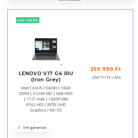
RAKTÁRON
259 990 Ft
LENOVO V17 G4 IRU
204 717 Ft + ÁFA
(Iron Grey)
Intel Core i5-13420H | 16GB
DDR4 | 512GB SSD | 0GB HDD
| 17,3" matt | 1920X1080
(FULL HD) | INTEL UHD
Graphics | NO OS
3 év garancia