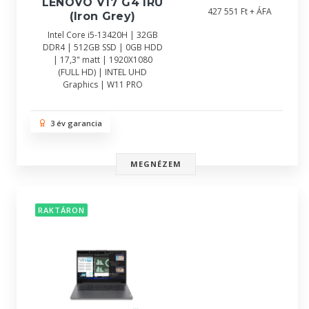
LENOVO V17 G4 IRU
427 551 Ft + ÁFA
(Iron Grey)
Intel Core i5-13420H | 32GB
DDR4 | 512GB SSD | 0GB HDD
| 17,3" matt | 1920X1080
(FULL HD) | INTEL UHD
Graphics | W11 PRO
3 év garancia
MEGNÉZEM
RAKTÁRON