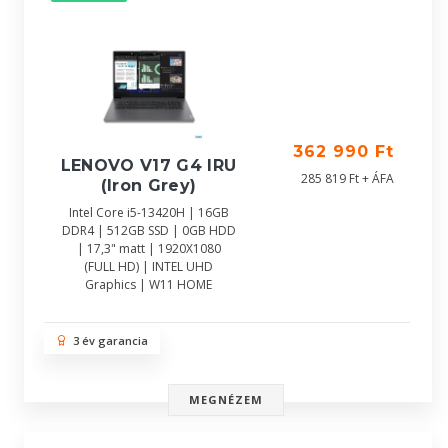
362 990 Ft
LENOVO V17 G4 IRU
285 819 Ft + ÁFA
(Iron Grey)
Intel Core i5-13420H | 16GB
DDR4 | 512GB SSD | 0GB HDD
| 17,3" matt | 1920X1080
(FULL HD) | INTEL UHD
Graphics | W11 HOME
3 év garancia
MEGNÉZEM