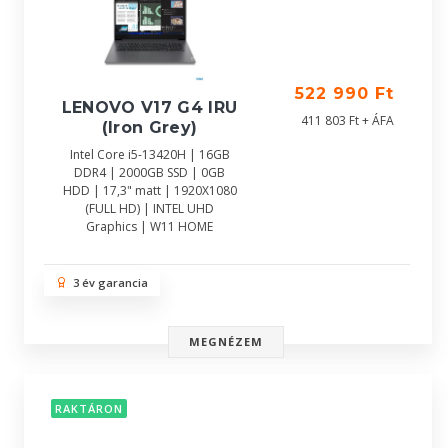
522 990 Ft
LENOVO V17 G4 IRU
411 803 Ft + ÁFA
(Iron Grey)
Intel Core i5-13420H | 16GB
DDR4 | 2000GB SSD | 0GB
HDD | 17,3" matt | 1920X1080
(FULL HD) | INTEL UHD
Graphics | W11 HOME
3 év garancia
MEGNÉZEM
RAKTÁRON