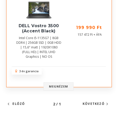
DELL Vostro 3500
199 990 Ft
(Accent Black)
157 472 Ft + ÁFA
Intel Core i5-1135G7 | 8GB
DDR4 | 256GB SSD | 0GB HDD
| 15,6" matt | 1920X1080
(FULL HD) | INTEL UHD
Graphics | NO OS
3 év garancia
MEGNÉZEM
2 / 1
ELŐZŐ
KÖVETKEZŐ