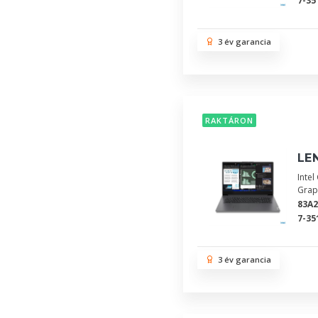
7-35
3 év garancia
RAKTÁRON
LEN
Inte
Grap
83A
7-35
3 év garancia