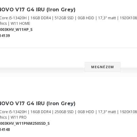
OVO V17 G4 IRU (Iron Grey)
l Core i5-13420H | 16GB DDR4 | 512GB SSD | 0GB HDD | 17,3" matt | 1920X108
hics | W11 HOME
2003KHV_W11HP_S
14139
MEGNÉZEM
OVO V17 G4 IRU (Iron Grey)
l Core i5-13420H | 16GB DDR4 | 250GB SSD | 0GB HDD | 17,3" matt | 1920X108
hics | W11 PRO
2003KHV_W11PNM250SSD_S
14148