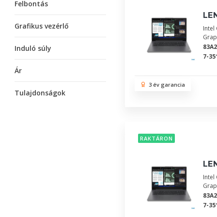
Felbontás
LEN
Grafikus vezérlő
Inte
Grap
83A
Induló súly
7-35
Ár
3 év garancia
Tulajdonságok
RAKTÁRON
LEN
Inte
Grap
83A
7-35