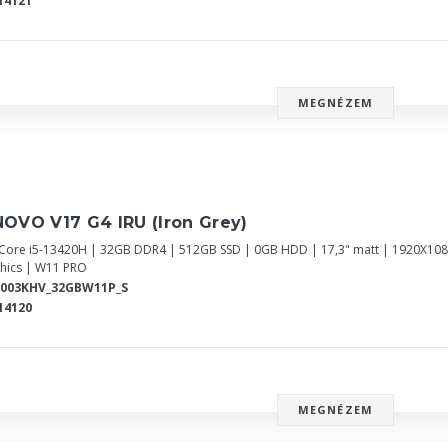
14121
MEGNÉZEM
OVO V17 G4 IRU (Iron Grey)
l Core i5-13420H | 32GB DDR4 | 512GB SSD | 0GB HDD | 17,3" matt | 1920X108
hics | W11 PRO
2003KHV_32GBW11P_S
14120
MEGNÉZEM