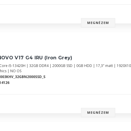
MEGNÉZEM
OVO V17 G4 IRU (Iron Grey)
l Core i5-13420H | 32GB DDR4 | 2000GB SSD | 0GB HDD | 17,3" matt | 1920X10
hics | NO OS
2003KHV_32GBN2000SSD_S
14126
MEGNÉZEM