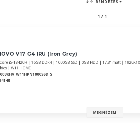
RENDEZÉS
1 / 1
OVO V17 G4 IRU (Iron Grey)
l Core i5-13420H | 16GB DDR4 | 1000GB SSD | 0GB HDD | 17,3" matt | 1920X10
hics | W11 HOME
2003KHV_W11HPN1000SSD_S
14140
MEGNÉZEM