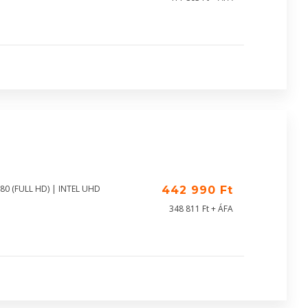
80 (FULL HD) | INTEL UHD
442 990 Ft
348 811 Ft + ÁFA