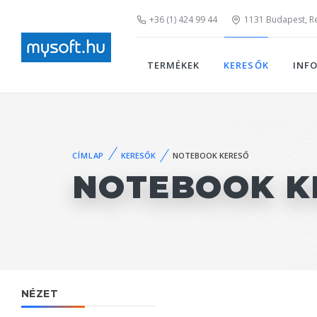
+36 (1) 424 99 44
1131 Budapest, Rei
TERMÉKEK
KERESŐK
INF
CÍMLAP
KERESŐK
NOTEBOOK KERESŐ
NOTEBOOK K
NÉZET