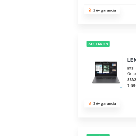
3 év garancia
RAKTÁRON
LEN
Inte
Grap
83A
7-35
3 év garancia