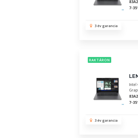
83A
7-35
3 év garancia
RAKTÁRON
LEN
Inte
Grap
83A
7-35
3 év garancia