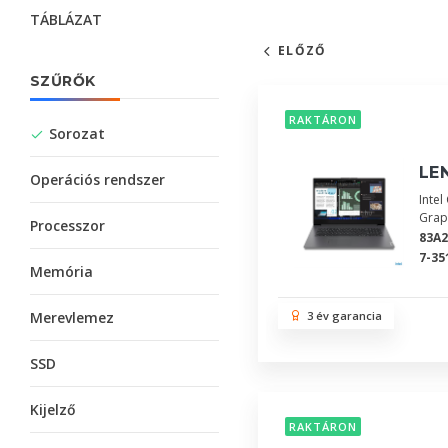
TÁBLÁZAT
ELŐZŐ
SZŰRŐK
RAKTÁRON
Sorozat
LEN
Operációs rendszer
Inte
Grap
Processzor
83A
7-35
Memória
Merevlemez
3 év garancia
SSD
Kijelző
RAKTÁRON