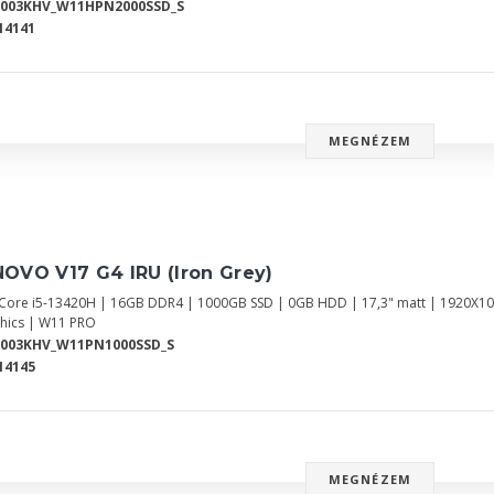
2003KHV_W11HPN2000SSD_S
14141
MEGNÉZEM
OVO V17 G4 IRU (Iron Grey)
l Core i5-13420H | 16GB DDR4 | 1000GB SSD | 0GB HDD | 17,3" matt | 1920X10
hics | W11 PRO
2003KHV_W11PN1000SSD_S
14145
MEGNÉZEM