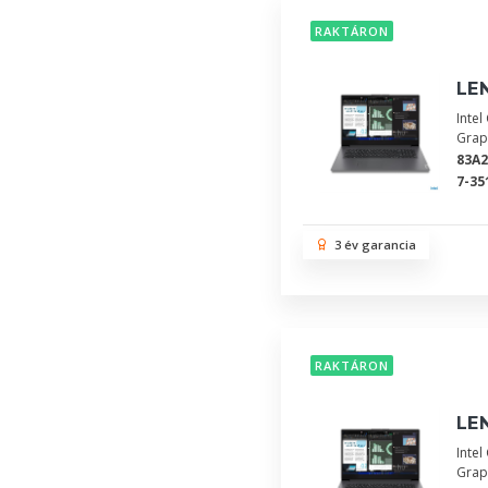
RAKTÁRON
LEN
Inte
Grap
83A
7-35
3 év garancia
RAKTÁRON
LEN
Inte
Grap