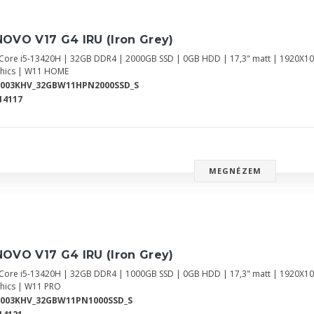
OVO V17 G4 IRU (Iron Grey)
l Core i5-13420H | 32GB DDR4 | 2000GB SSD | 0GB HDD | 17,3" matt | 1920X10
hics | W11 HOME
2003KHV_32GBW11HPN2000SSD_S
14117
MEGNÉZEM
OVO V17 G4 IRU (Iron Grey)
l Core i5-13420H | 32GB DDR4 | 1000GB SSD | 0GB HDD | 17,3" matt | 1920X10
hics | W11 PRO
2003KHV_32GBW11PN1000SSD_S