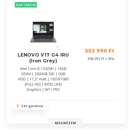
RAKTÁRON
502 990 Ft
LENOVO V17 G4 IRU
396 055 Ft + ÁFA
(Iron Grey)
Intel Core i5-13420H | 16GB
DDR4 | 2000GB SSD | 0GB
HDD | 17,3" matt | 1920X1080
(FULL HD) | INTEL UHD
Graphics | W11 PRO
3 év garancia
MEGNÉZEM