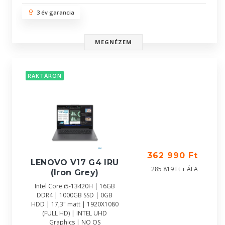
3 év garancia
MEGNÉZEM
RAKTÁRON
362 990 Ft
LENOVO V17 G4 IRU
285 819 Ft + ÁFA
(Iron Grey)
Intel Core i5-13420H | 16GB
DDR4 | 1000GB SSD | 0GB
HDD | 17,3" matt | 1920X1080
(FULL HD) | INTEL UHD
Graphics | NO OS