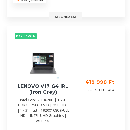
MEGNÉZEM
RAKTÁRON
419 990 Ft
LENOVO V17 G4 IRU
330 701 Ft + ÁFA
(Iron Grey)
Intel Core i7-13620H | 16GB
DDR4 | 250GB SSD | 0GB HDD
| 17,3" matt | 1920X1080 (FULL
HD) | INTEL UHD Graphics |
W11 PRO