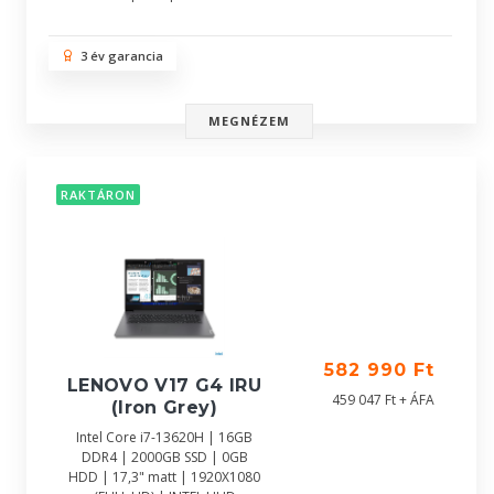
3 év garancia
MEGNÉZEM
RAKTÁRON
582 990 Ft
LENOVO V17 G4 IRU
459 047 Ft + ÁFA
(Iron Grey)
Intel Core i7-13620H | 16GB
DDR4 | 2000GB SSD | 0GB
HDD | 17,3" matt | 1920X1080