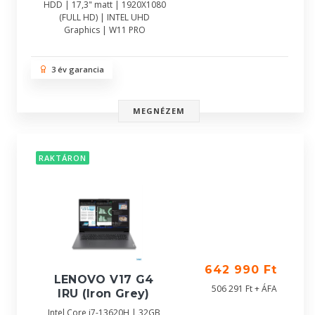
HDD | 17,3" matt | 1920X1080
(FULL HD) | INTEL UHD
Graphics | W11 PRO
3 év garancia
MEGNÉZEM
RAKTÁRON
642 990 Ft
LENOVO V17 G4
506 291 Ft + ÁFA
IRU (Iron Grey)
Intel Core i7-13620H | 32GB