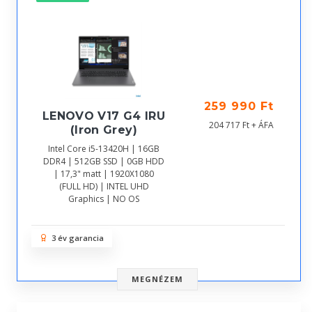
259 990 Ft
LENOVO V17 G4 IRU
204 717 Ft + ÁFA
(Iron Grey)
Intel Core i5-13420H | 16GB
DDR4 | 512GB SSD | 0GB HDD
| 17,3" matt | 1920X1080
(FULL HD) | INTEL UHD
Graphics | NO OS
3 év garancia
MEGNÉZEM