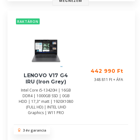
MEGNÉZEM
RAKTÁRON
442 990 Ft
LENOVO V17 G4
348 811 Ft + ÁFA
IRU (Iron Grey)
Intel Core i5-13420H | 16GB
DDR4 | 1000GB SSD | 0GB
HDD | 17,3" matt | 1920X1080
(FULL HD) | INTEL UHD
Graphics | W11 PRO
3 év garancia