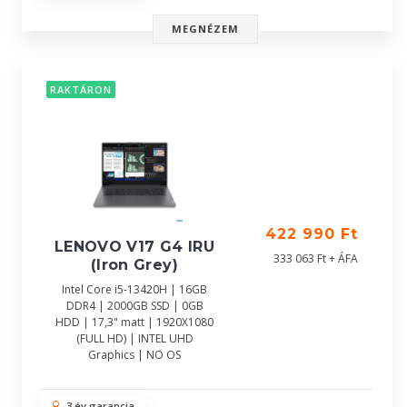
MEGNÉZEM
RAKTÁRON
422 990 Ft
LENOVO V17 G4 IRU
333 063 Ft + ÁFA
(Iron Grey)
Intel Core i5-13420H | 16GB
DDR4 | 2000GB SSD | 0GB
HDD | 17,3" matt | 1920X1080
(FULL HD) | INTEL UHD
Graphics | NO OS
3 év garancia