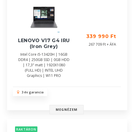
339 990 Ft
LENOVO V17 G4 IRU
267 709 Ft + ÁFA
(Iron Grey)
Intel Core i5-13420H | 16GB
DDR4 | 250GB SSD | 0GB HDD
| 17,3" matt | 1920X1080
(FULL HD) | INTEL UHD
Graphics | W11 PRO
3 év garancia
MEGNÉZEM
RAKTÁRON