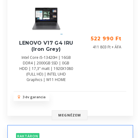
522 990 Ft
LENOVO V17 G4 IRU
411 803 Ft + ÁFA
(Iron Grey)
Intel Core i5-13420H | 16GB
DDR4 | 2000GB SSD | 0GB
HDD | 17,3" matt | 1920X1080
(FULL HD) | INTEL UHD
Graphics | W11 HOME
3 év garancia
MEGNÉZEM
RAKTÁRON