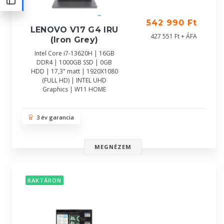
542 990 Ft
LENOVO V17 G4 IRU
427 551 Ft + ÁFA
(Iron Grey)
Intel Core i7-13620H | 16GB
DDR4 | 1000GB SSD | 0GB
HDD | 17,3" matt | 1920X1080
(FULL HD) | INTEL UHD
Graphics | W11 HOME
3 év garancia
MEGNÉZEM
RAKTÁRON