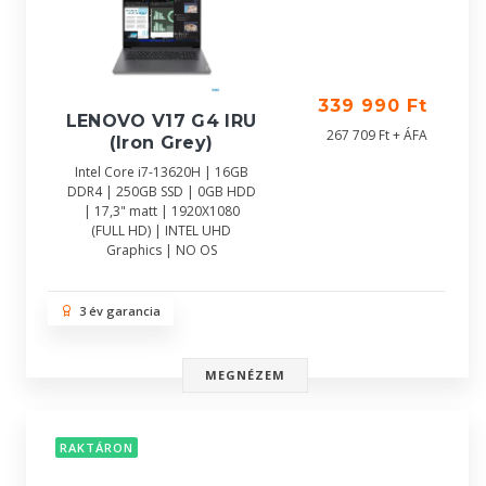
339 990 Ft
LENOVO V17 G4 IRU
267 709 Ft + ÁFA
(Iron Grey)
Intel Core i7-13620H | 16GB
DDR4 | 250GB SSD | 0GB HDD
| 17,3" matt | 1920X1080
(FULL HD) | INTEL UHD
Graphics | NO OS
3 év garancia
MEGNÉZEM
RAKTÁRON