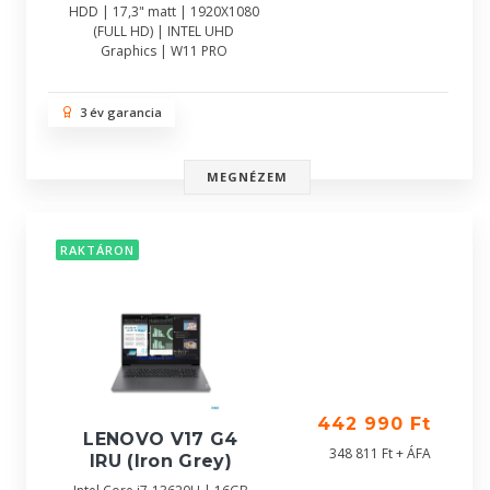
HDD | 17,3" matt | 1920X1080
(FULL HD) | INTEL UHD
Graphics | W11 PRO
3 év garancia
MEGNÉZEM
RAKTÁRON
442 990 Ft
LENOVO V17 G4
348 811 Ft + ÁFA
IRU (Iron Grey)