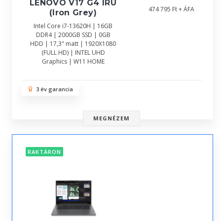
LENOVO V17 G4 IRU
474 795 Ft + ÁFA
(Iron Grey)
Intel Core i7-13620H | 16GB
DDR4 | 2000GB SSD | 0GB
HDD | 17,3" matt | 1920X1080
(FULL HD) | INTEL UHD
Graphics | W11 HOME
3 év garancia
MEGNÉZEM
RAKTÁRON