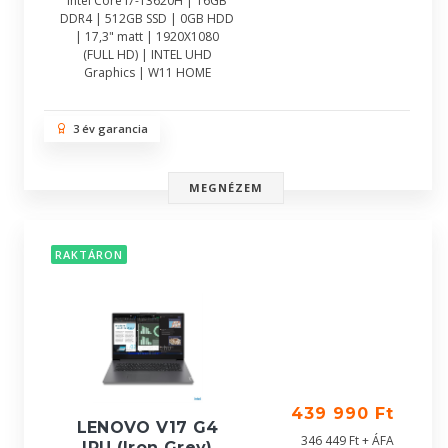
Intel Core i7-13620H | 16GB
DDR4 | 512GB SSD | 0GB HDD
| 17,3" matt | 1920X1080
(FULL HD) | INTEL UHD
Graphics | W11 HOME
3 év garancia
MEGNÉZEM
RAKTÁRON
439 990 Ft
LENOVO V17 G4
346 449 Ft + ÁFA
IRU (Iron Grey)