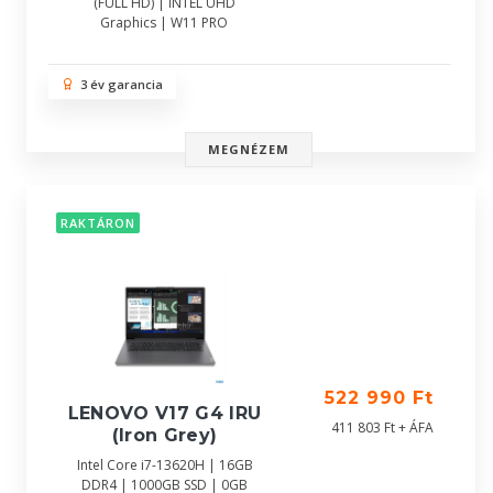
(FULL HD) | INTEL UHD
Graphics | W11 PRO
3 év garancia
MEGNÉZEM
RAKTÁRON
522 990 Ft
LENOVO V17 G4 IRU
411 803 Ft + ÁFA
(Iron Grey)
Intel Core i7-13620H | 16GB
DDR4 | 1000GB SSD | 0GB