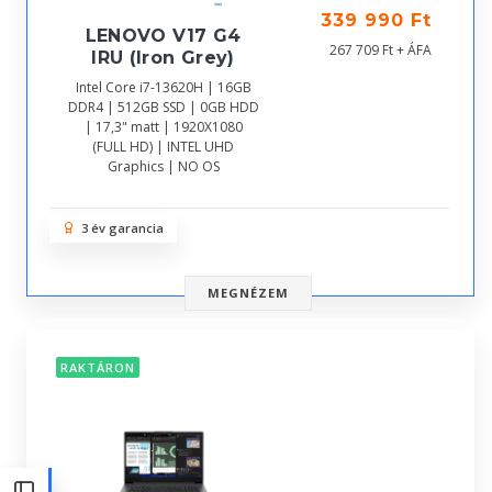
339 990 Ft
LENOVO V17 G4
267 709 Ft + ÁFA
IRU (Iron Grey)
Intel Core i7-13620H | 16GB
DDR4 | 512GB SSD | 0GB HDD
| 17,3" matt | 1920X1080
(FULL HD) | INTEL UHD
Graphics | NO OS
3 év garancia
MEGNÉZEM
RAKTÁRON