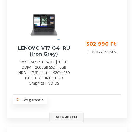
502 990 Ft
LENOVO V17 G4 IRU
396 055 Ft + ÁFA
(Iron Grey)
Intel Core i7-13620H | 16GB
DDR4 | 2000GB SSD | 0GB
HDD | 17,3" matt | 1920X1080
(FULL HD) | INTEL UHD
Graphics | NO OS
3 év garancia
MEGNÉZEM