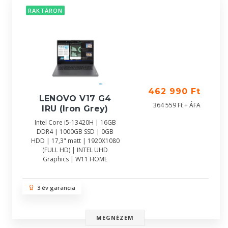
RAKTÁRON
462 990 Ft
LENOVO V17 G4
364 559 Ft + ÁFA
IRU (Iron Grey)
Intel Core i5-13420H | 16GB
DDR4 | 1000GB SSD | 0GB
HDD | 17,3" matt | 1920X1080
(FULL HD) | INTEL UHD
Graphics | W11 HOME
3 év garancia
MEGNÉZEM