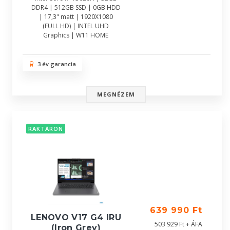
DDR4 | 512GB SSD | 0GB HDD
| 17,3" matt | 1920X1080
(FULL HD) | INTEL UHD
Graphics | W11 HOME
3 év garancia
MEGNÉZEM
RAKTÁRON
639 990 Ft
LENOVO V17 G4 IRU
503 929 Ft + ÁFA
(Iron Grey)