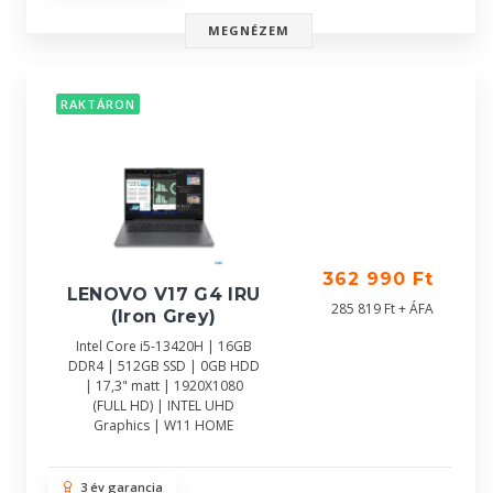
MEGNÉZEM
RAKTÁRON
362 990 Ft
LENOVO V17 G4 IRU
285 819 Ft + ÁFA
(Iron Grey)
Intel Core i5-13420H | 16GB
DDR4 | 512GB SSD | 0GB HDD
| 17,3" matt | 1920X1080
(FULL HD) | INTEL UHD
Graphics | W11 HOME
3 év garancia