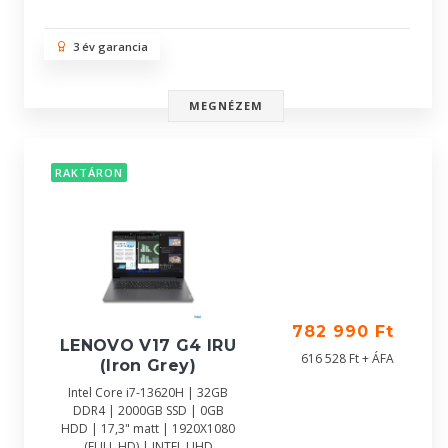
3 év garancia
MEGNÉZEM
RAKTÁRON
782 990 Ft
LENOVO V17 G4 IRU
616 528 Ft + ÁFA
(Iron Grey)
Intel Core i7-13620H | 32GB
DDR4 | 2000GB SSD | 0GB
HDD | 17,3" matt | 1920X1080
(FULL HD) | INTEL UHD