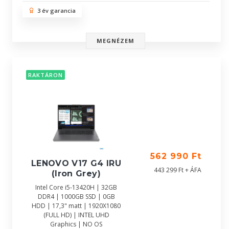
3 év garancia
MEGNÉZEM
RAKTÁRON
562 990 Ft
LENOVO V17 G4 IRU
443 299 Ft + ÁFA
(Iron Grey)
Intel Core i5-13420H | 32GB
DDR4 | 1000GB SSD | 0GB
HDD | 17,3" matt | 1920X1080
(FULL HD) | INTEL UHD
Graphics | NO OS