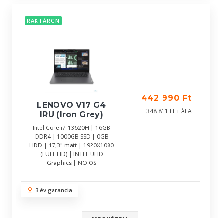
RAKTÁRON
442 990 Ft
LENOVO V17 G4
348 811 Ft + ÁFA
IRU (Iron Grey)
Intel Core i7-13620H | 16GB
DDR4 | 1000GB SSD | 0GB
HDD | 17,3" matt | 1920X1080
(FULL HD) | INTEL UHD
Graphics | NO OS
3 év garancia