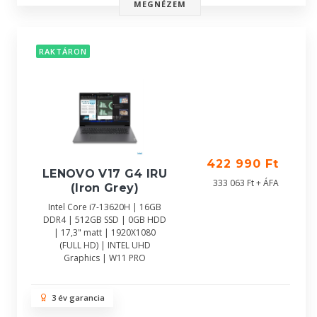
MEGNÉZEM
RAKTÁRON
422 990 Ft
LENOVO V17 G4 IRU
333 063 Ft + ÁFA
(Iron Grey)
Intel Core i7-13620H | 16GB
DDR4 | 512GB SSD | 0GB HDD
| 17,3" matt | 1920X1080
(FULL HD) | INTEL UHD
Graphics | W11 PRO
3 év garancia