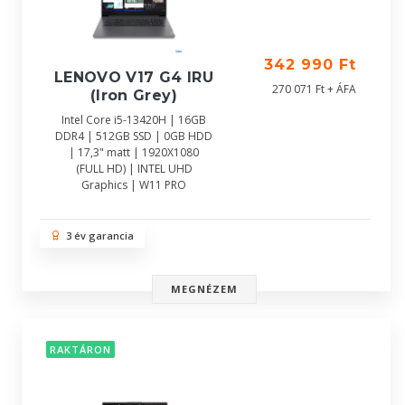
342 990 Ft
LENOVO V17 G4 IRU
270 071 Ft + ÁFA
(Iron Grey)
Intel Core i5-13420H | 16GB
DDR4 | 512GB SSD | 0GB HDD
| 17,3" matt | 1920X1080
(FULL HD) | INTEL UHD
Graphics | W11 PRO
3 év garancia
MEGNÉZEM
RAKTÁRON