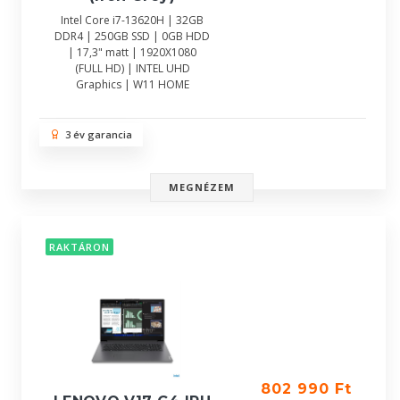
Intel Core i7-13620H | 32GB
DDR4 | 250GB SSD | 0GB HDD
| 17,3" matt | 1920X1080
(FULL HD) | INTEL UHD
Graphics | W11 HOME
3 év garancia
MEGNÉZEM
RAKTÁRON
802 990 Ft