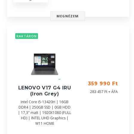
MEGNÉZEM
RAKTÁRON
359 990 Ft
LENOVO V17 G4 IRU
283 457 Ft + ÁFA
(Iron Grey)
Intel Core i5-13420H | 16GB
DDR4 | 250GB SSD | 0GB HDD
| 17,3" matt | 1920X1080 (FULL
HD) | INTEL UHD Graphics |
W11 HOME