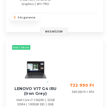
Graphics | W11 PRO
3 év garancia
MEGNÉZEM
RAKTÁRON
722 990 Ft
LENOVO V17 G4 IRU
569 283 Ft + ÁFA
(Iron Grey)
Intel Core i7-13620H | 32GB
DDR4 | 1000GB SSD | 0GB