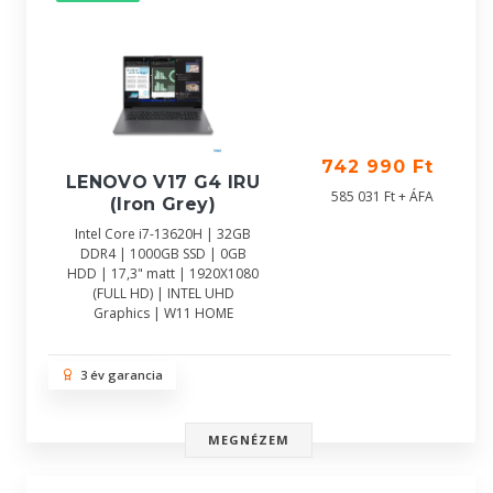
742 990 Ft
LENOVO V17 G4 IRU
585 031 Ft + ÁFA
(Iron Grey)
Intel Core i7-13620H | 32GB
DDR4 | 1000GB SSD | 0GB
HDD | 17,3" matt | 1920X1080
(FULL HD) | INTEL UHD
Graphics | W11 HOME
3 év garancia
MEGNÉZEM