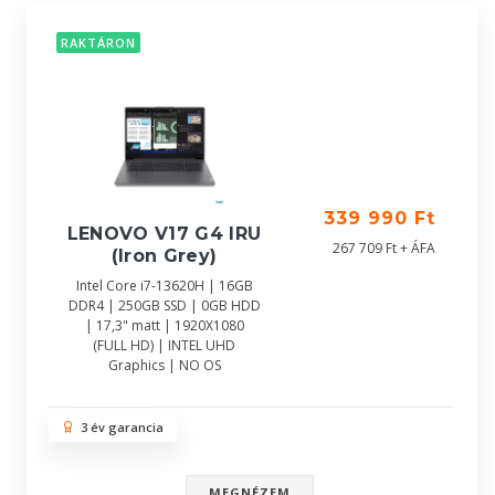
RAKTÁRON
339 990 Ft
LENOVO V17 G4 IRU
267 709 Ft + ÁFA
(Iron Grey)
Intel Core i7-13620H | 16GB
DDR4 | 250GB SSD | 0GB HDD
| 17,3" matt | 1920X1080
(FULL HD) | INTEL UHD
Graphics | NO OS
3 év garancia
MEGNÉZEM