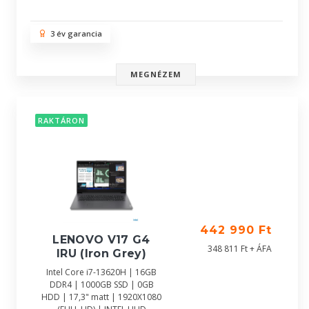
3 év garancia
MEGNÉZEM
RAKTÁRON
442 990 Ft
LENOVO V17 G4
348 811 Ft + ÁFA
IRU (Iron Grey)
Intel Core i7-13620H | 16GB
DDR4 | 1000GB SSD | 0GB
HDD | 17,3" matt | 1920X1080