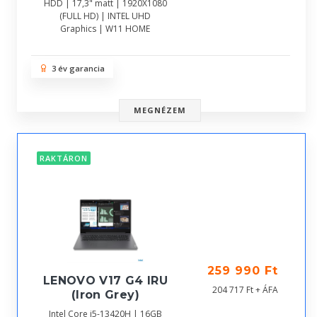
HDD | 17,3" matt | 1920X1080
(FULL HD) | INTEL UHD
Graphics | W11 HOME
3 év garancia
MEGNÉZEM
RAKTÁRON
259 990 Ft
LENOVO V17 G4 IRU
204 717 Ft + ÁFA
(Iron Grey)
Intel Core i5-13420H | 16GB