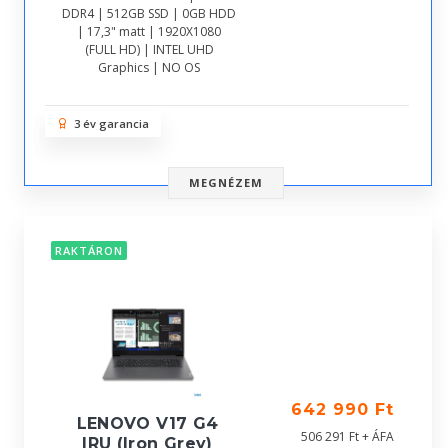
DDR4 | 512GB SSD | 0GB HDD
| 17,3" matt | 1920X1080
(FULL HD) | INTEL UHD
Graphics | NO OS
3 év garancia
MEGNÉZEM
RAKTÁRON
642 990 Ft
LENOVO V17 G4
506 291 Ft + ÁFA
IRU (Iron Grey)