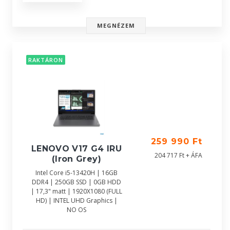
MEGNÉZEM
RAKTÁRON
259 990 Ft
LENOVO V17 G4 IRU
204 717 Ft + ÁFA
(Iron Grey)
Intel Core i5-13420H | 16GB
DDR4 | 250GB SSD | 0GB HDD
| 17,3" matt | 1920X1080 (FULL
HD) | INTEL UHD Graphics |
NO OS