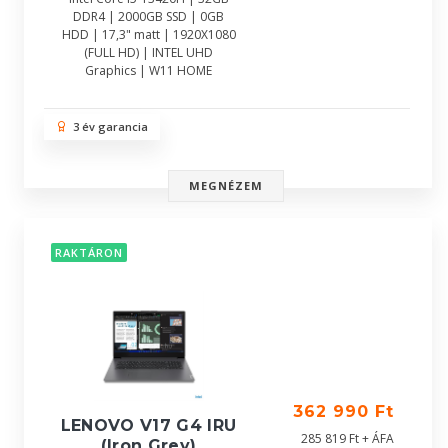
DDR4 | 2000GB SSD | 0GB
HDD | 17,3" matt | 1920X1080
(FULL HD) | INTEL UHD
Graphics | W11 HOME
3 év garancia
MEGNÉZEM
RAKTÁRON
362 990 Ft
LENOVO V17 G4 IRU
285 819 Ft + ÁFA
(Iron Grey)