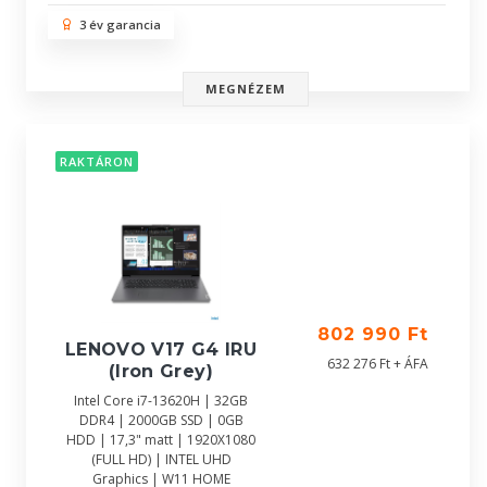
3 év garancia
MEGNÉZEM
RAKTÁRON
802 990 Ft
LENOVO V17 G4 IRU
632 276 Ft + ÁFA
(Iron Grey)
Intel Core i7-13620H | 32GB
DDR4 | 2000GB SSD | 0GB
HDD | 17,3" matt | 1920X1080
(FULL HD) | INTEL UHD
Graphics | W11 HOME