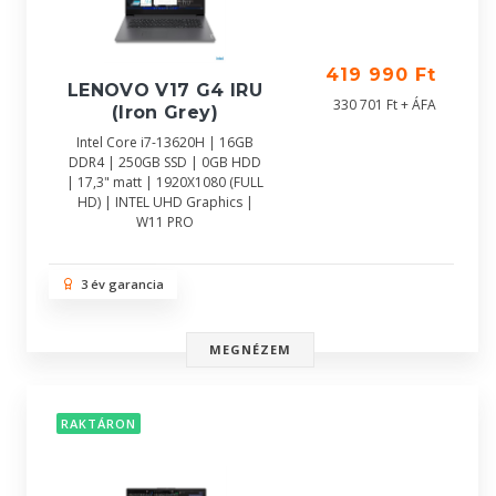
419 990 Ft
LENOVO V17 G4 IRU
330 701 Ft + ÁFA
(Iron Grey)
Intel Core i7-13620H | 16GB
DDR4 | 250GB SSD | 0GB HDD
| 17,3" matt | 1920X1080 (FULL
HD) | INTEL UHD Graphics |
W11 PRO
3 év garancia
MEGNÉZEM
RAKTÁRON