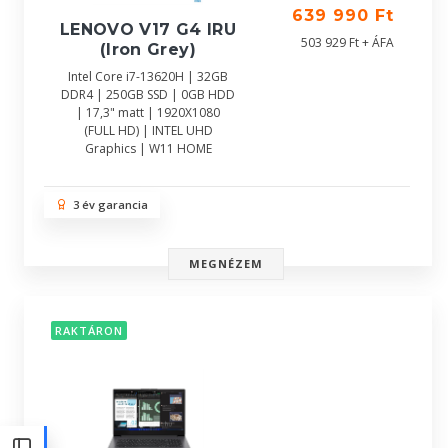
639 990 Ft
LENOVO V17 G4 IRU
503 929 Ft + ÁFA
(Iron Grey)
Intel Core i7-13620H | 32GB
DDR4 | 250GB SSD | 0GB HDD
| 17,3" matt | 1920X1080
(FULL HD) | INTEL UHD
Graphics | W11 HOME
3 év garancia
MEGNÉZEM
RAKTÁRON