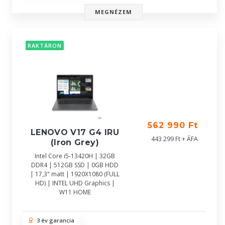
MEGNÉZEM
RAKTÁRON
562 990 Ft
LENOVO V17 G4 IRU
443 299 Ft + ÁFA
(Iron Grey)
Intel Core i5-13420H | 32GB
DDR4 | 512GB SSD | 0GB HDD
| 17,3" matt | 1920X1080 (FULL
HD) | INTEL UHD Graphics |
W11 HOME
3 év garancia