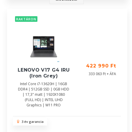
RAKTÁRON
422 990 Ft
LENOVO V17 G4 IRU
333 063 Ft + ÁFA
(Iron Grey)
Intel Core i7-13620H | 16GB
DDR4 | 512GB SSD | 0GB HDD
| 17,3" matt | 1920X1080
(FULL HD) | INTEL UHD
Graphics | W11 PRO
3 év garancia