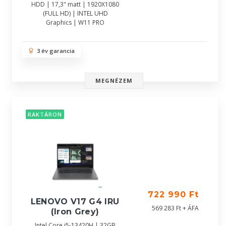
HDD | 17,3" matt | 1920X1080
(FULL HD) | INTEL UHD
Graphics | W11 PRO
3 év garancia
MEGNÉZEM
RAKTÁRON
722 990 Ft
LENOVO V17 G4 IRU
569 283 Ft + ÁFA
(Iron Grey)
Intel Core i5-13420H | 32GB