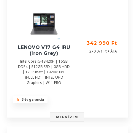
342 990 Ft
LENOVO V17 G4 IRU
270 071 Ft + ÁFA
(Iron Grey)
Intel Core i5-13420H | 16GB
DDR4 | 512GB SSD | 0GB HDD
| 17,3" matt | 1920X1080
(FULL HD) | INTEL UHD
Graphics | W11 PRO
3 év garancia
MEGNÉZEM