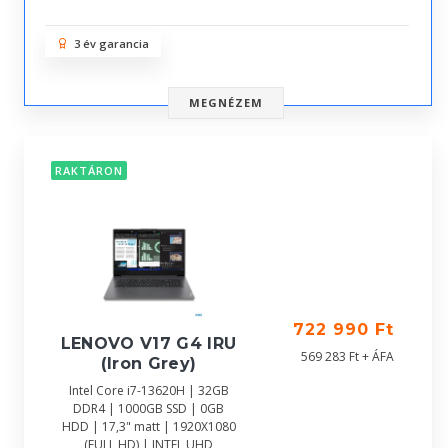
3 év garancia
MEGNÉZEM
RAKTÁRON
722 990 Ft
LENOVO V17 G4 IRU
569 283 Ft + ÁFA
(Iron Grey)
Intel Core i7-13620H | 32GB
DDR4 | 1000GB SSD | 0GB
HDD | 17,3" matt | 1920X1080
(FULL HD) | INTEL UHD