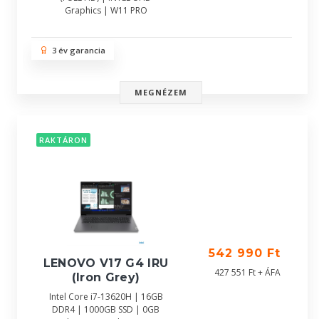
Graphics | W11 PRO
3 év garancia
MEGNÉZEM
RAKTÁRON
542 990 Ft
LENOVO V17 G4 IRU
427 551 Ft + ÁFA
(Iron Grey)
Intel Core i7-13620H | 16GB
DDR4 | 1000GB SSD | 0GB