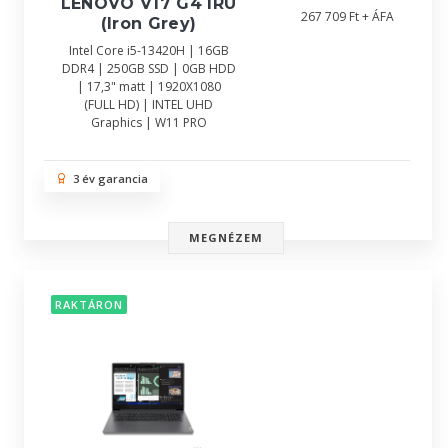
LENOVO V17 G4 IRU
267 709 Ft + ÁFA
(Iron Grey)
Intel Core i5-13420H | 16GB
DDR4 | 250GB SSD | 0GB HDD
| 17,3" matt | 1920X1080
(FULL HD) | INTEL UHD
Graphics | W11 PRO
3 év garancia
MEGNÉZEM
RAKTÁRON