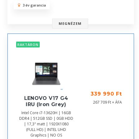
3 év garancia
MEGNÉZEM
RAKTÁRON
339 990 Ft
LENOVO V17 G4
267 709 Ft + ÁFA
IRU (Iron Grey)
Intel Core i7-13620H | 16GB
DDR4 | 512GB SSD | 0GB HDD
| 17,3" matt | 1920X1080
(FULL HD) | INTEL UHD
Graphics | NO OS