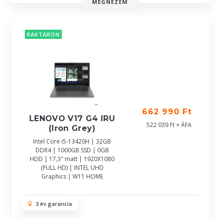
MEGNÉZEM
RAKTÁRON
662 990 Ft
LENOVO V17 G4 IRU
522 039 Ft + ÁFA
(Iron Grey)
Intel Core i5-13420H | 32GB
DDR4 | 1000GB SSD | 0GB
HDD | 17,3" matt | 1920X1080
(FULL HD) | INTEL UHD
Graphics | W11 HOME
3 év garancia