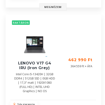
MEGNÉZEM
RAKTÁRON
462 990 Ft
LENOVO V17 G4
364 559 Ft + ÁFA
IRU (Iron Grey)
Intel Core i5-13420H | 32GB
DDR4 | 512GB SSD | 0GB HDD
| 17,3" matt | 1920X1080
(FULL HD) | INTEL UHD
Graphics | NO OS
3 év garancia