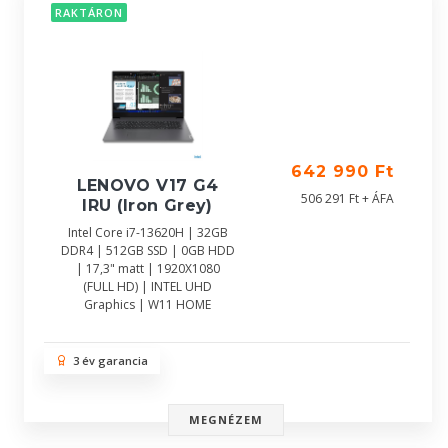
RAKTÁRON
642 990 Ft
LENOVO V17 G4
506 291 Ft + ÁFA
IRU (Iron Grey)
Intel Core i7-13620H | 32GB
DDR4 | 512GB SSD | 0GB HDD
| 17,3" matt | 1920X1080
(FULL HD) | INTEL UHD
Graphics | W11 HOME
3 év garancia
MEGNÉZEM