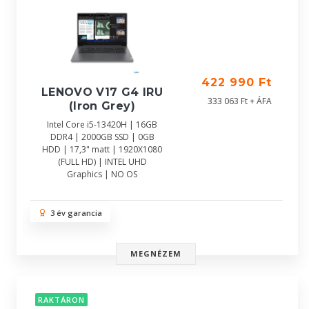
422 990 Ft
LENOVO V17 G4 IRU
333 063 Ft + ÁFA
(Iron Grey)
Intel Core i5-13420H | 16GB
DDR4 | 2000GB SSD | 0GB
HDD | 17,3" matt | 1920X1080
(FULL HD) | INTEL UHD
Graphics | NO OS
3 év garancia
MEGNÉZEM
RAKTÁRON