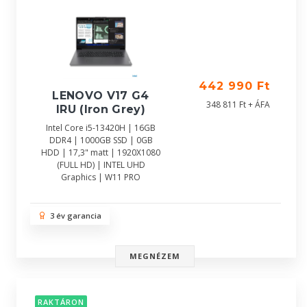
442 990 Ft
LENOVO V17 G4
348 811 Ft + ÁFA
IRU (Iron Grey)
Intel Core i5-13420H | 16GB
DDR4 | 1000GB SSD | 0GB
HDD | 17,3" matt | 1920X1080
(FULL HD) | INTEL UHD
Graphics | W11 PRO
3 év garancia
MEGNÉZEM
RAKTÁRON