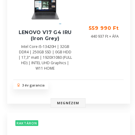
559 990 Ft
LENOVO V17 G4 IRU
440 937 Ft + ÁFA
(Iron Grey)
Intel Core i5-13420H | 32GB
DDR4 | 250GB SSD | 0GB HDD
| 17,3" matt | 1920X1080 (FULL
HD) | INTEL UHD Graphics |
W11 HOME
3 év garancia
MEGNÉZEM
RAKTÁRON