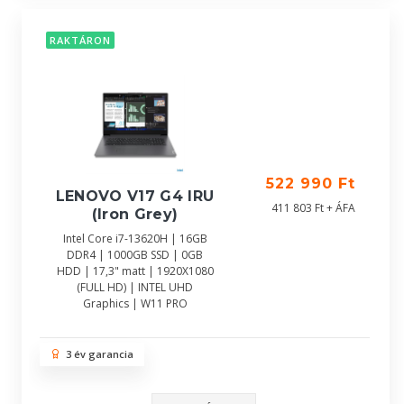
RAKTÁRON
522 990 Ft
LENOVO V17 G4 IRU
411 803 Ft + ÁFA
(Iron Grey)
Intel Core i7-13620H | 16GB
DDR4 | 1000GB SSD | 0GB
HDD | 17,3" matt | 1920X1080
(FULL HD) | INTEL UHD
Graphics | W11 PRO
3 év garancia