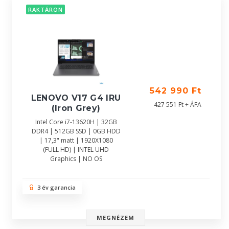
RAKTÁRON
542 990 Ft
LENOVO V17 G4 IRU
427 551 Ft + ÁFA
(Iron Grey)
Intel Core i7-13620H | 32GB
DDR4 | 512GB SSD | 0GB HDD
| 17,3" matt | 1920X1080
(FULL HD) | INTEL UHD
Graphics | NO OS
3 év garancia
MEGNÉZEM