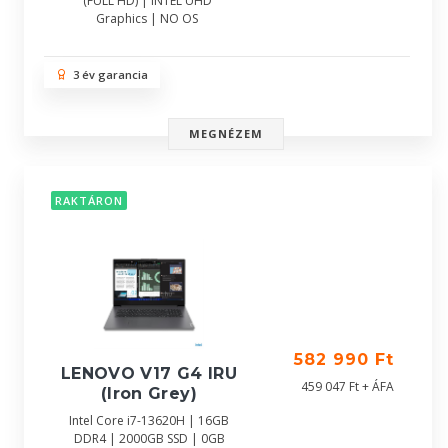
(FULL HD) | INTEL UHD
Graphics | NO OS
3 év garancia
MEGNÉZEM
RAKTÁRON
582 990 Ft
LENOVO V17 G4 IRU
459 047 Ft + ÁFA
(Iron Grey)
Intel Core i7-13620H | 16GB
DDR4 | 2000GB SSD | 0GB