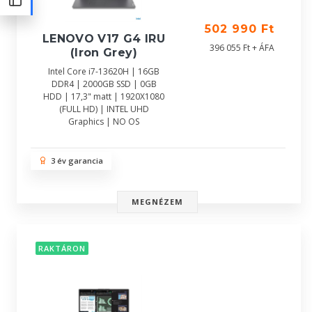
502 990 Ft
LENOVO V17 G4 IRU
396 055 Ft + ÁFA
(Iron Grey)
Intel Core i7-13620H | 16GB
DDR4 | 2000GB SSD | 0GB
HDD | 17,3" matt | 1920X1080
(FULL HD) | INTEL UHD
Graphics | NO OS
3 év garancia
MEGNÉZEM
RAKTÁRON