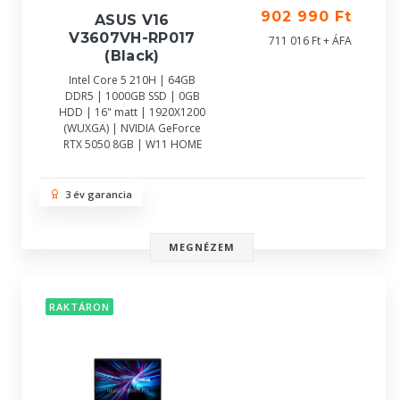
902 990 Ft
ASUS V16
V3607VH-RP017
711 016 Ft + ÁFA
(Black)
Intel Core 5 210H | 64GB
DDR5 | 1000GB SSD | 0GB
HDD | 16" matt | 1920X1200
(WUXGA) | NVIDIA GeForce
RTX 5050 8GB | W11 HOME
3 év garancia
MEGNÉZEM
RAKTÁRON