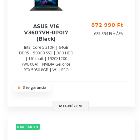
872 990 Ft
ASUS V16
V3607VH-RP017
687 394 Ft + ÁFA
(Black)
Intel Core 5 210H | 64GB
DDR5 | 500GB SSD | 0GB HDD
| 16" matt | 1920X1200
(WUXGA) | NVIDIA GeForce
RTX 5050 8GB | W11 PRO
3 év garancia
MEGNÉZEM
RAKTÁRON