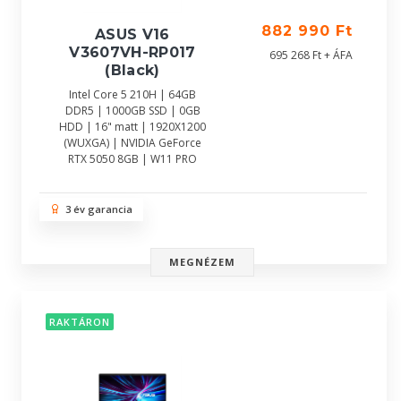
882 990 Ft
ASUS V16
V3607VH-RP017
695 268 Ft + ÁFA
(Black)
Intel Core 5 210H | 64GB
DDR5 | 1000GB SSD | 0GB
HDD | 16" matt | 1920X1200
(WUXGA) | NVIDIA GeForce
RTX 5050 8GB | W11 PRO
3 év garancia
MEGNÉZEM
RAKTÁRON