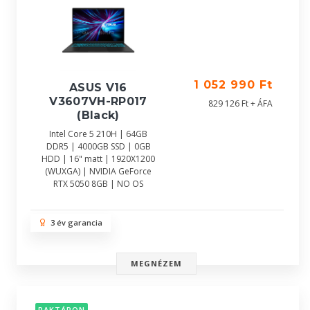
1 052 990 Ft
ASUS V16
V3607VH-RP017
829 126 Ft + ÁFA
(Black)
Intel Core 5 210H | 64GB
DDR5 | 4000GB SSD | 0GB
HDD | 16" matt | 1920X1200
(WUXGA) | NVIDIA GeForce
RTX 5050 8GB | NO OS
3 év garancia
MEGNÉZEM
RAKTÁRON