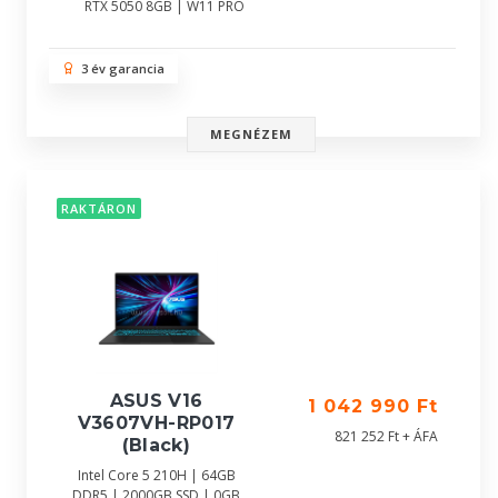
RTX 5050 8GB | W11 PRO
3 év garancia
MEGNÉZEM
RAKTÁRON
ASUS V16
1 042 990 Ft
V3607VH-RP017
821 252 Ft + ÁFA
(Black)
Intel Core 5 210H | 64GB
DDR5 | 2000GB SSD | 0GB