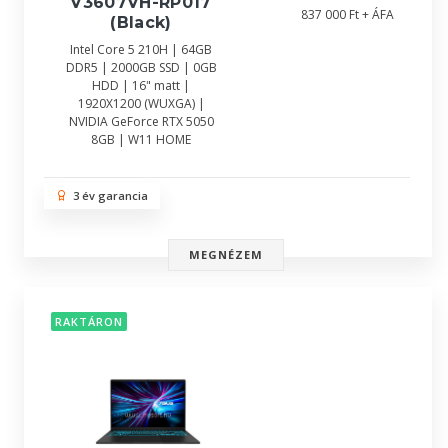
V3607VH-RP017
837 000 Ft + ÁFA
(Black)
Intel Core 5 210H | 64GB
DDR5 | 2000GB SSD | 0GB
HDD | 16" matt |
1920X1200 (WUXGA) |
NVIDIA GeForce RTX 5050
8GB | W11 HOME
3 év garancia
MEGNÉZEM
RAKTÁRON