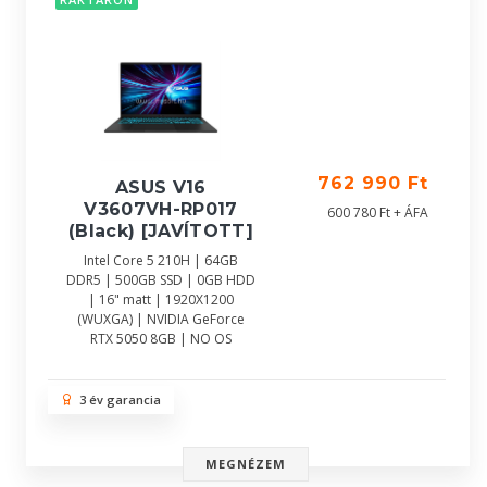
762 990 Ft
ASUS V16
V3607VH-RP017
600 780 Ft + ÁFA
(Black) [JAVÍTOTT]
Intel Core 5 210H | 64GB
DDR5 | 500GB SSD | 0GB HDD
| 16" matt | 1920X1200
(WUXGA) | NVIDIA GeForce
RTX 5050 8GB | NO OS
3 év garancia
MEGNÉZEM