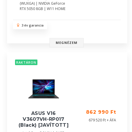
(WUXGA) | NVIDIA GeForce
RTX 5050 8GB | W11 HOME
3 év garancia
MEGNÉZEM
RAKTÁRON
862 990 Ft
ASUS V16
V3607VH-RP017
679 520 Ft + ÁFA
(Black) [JAVÍTOTT]