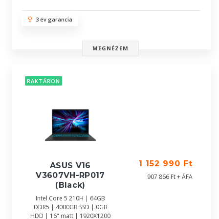
3 év garancia
MEGNÉZEM
RAKTÁRON
1 152 990 Ft
ASUS V16
V3607VH-RP017
907 866 Ft + ÁFA
(Black)
Intel Core 5 210H | 64GB
DDR5 | 4000GB SSD | 0GB
HDD | 16" matt | 1920X1200