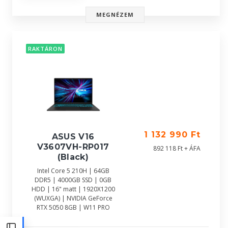
MEGNÉZEM
RAKTÁRON
1 132 990 Ft
ASUS V16
V3607VH-RP017
892 118 Ft + ÁFA
(Black)
Intel Core 5 210H | 64GB
DDR5 | 4000GB SSD | 0GB
HDD | 16" matt | 1920X1200
(WUXGA) | NVIDIA GeForce
RTX 5050 8GB | W11 PRO