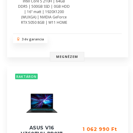
Intel Core 5 210H | 64GB
DDR5 | 500GB SSD | 0GB HDD
| 16" matt | 1920X1200
(WUXGA) | NVIDIA GeForce
RTX 5050 8GB | W11 HOME
3 év garancia
MEGNÉZEM
RAKTÁRON
ASUS V16
1 062 990 Ft