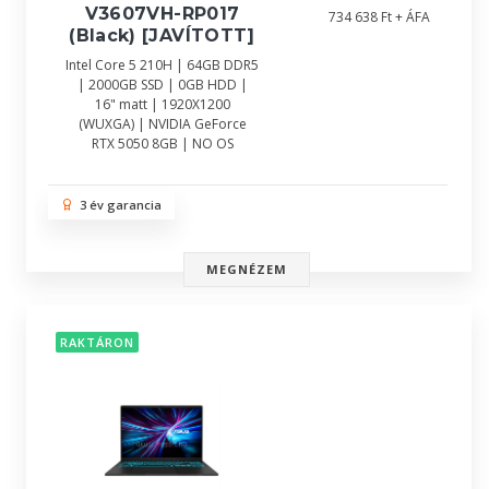
V3607VH-RP017
734 638 Ft + ÁFA
(Black) [JAVÍTOTT]
Intel Core 5 210H | 64GB DDR5
| 2000GB SSD | 0GB HDD |
16" matt | 1920X1200
(WUXGA) | NVIDIA GeForce
RTX 5050 8GB | NO OS
3 év garancia
MEGNÉZEM
RAKTÁRON