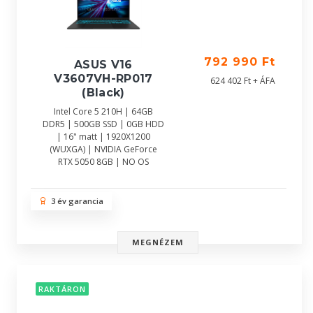
792 990 Ft
ASUS V16
V3607VH-RP017
624 402 Ft + ÁFA
(Black)
Intel Core 5 210H | 64GB
DDR5 | 500GB SSD | 0GB HDD
| 16" matt | 1920X1200
(WUXGA) | NVIDIA GeForce
RTX 5050 8GB | NO OS
3 év garancia
MEGNÉZEM
RAKTÁRON