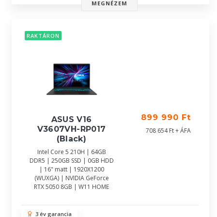
MEGNÉZEM
RAKTÁRON
899 990 Ft
ASUS V16
V3607VH-RP017
708 654 Ft + ÁFA
(Black)
Intel Core 5 210H | 64GB
DDR5 | 250GB SSD | 0GB HDD
| 16" matt | 1920X1200
(WUXGA) | NVIDIA GeForce
RTX 5050 8GB | W11 HOME
3 év garancia