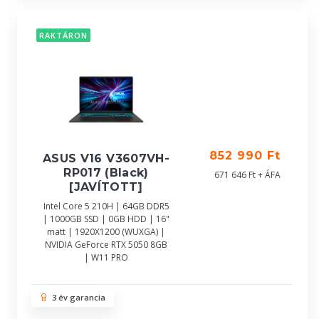
RAKTÁRON
852 990 Ft
ASUS V16 V3607VH-
RP017 (Black)
671 646 Ft + ÁFA
[JAVÍTOTT]
Intel Core 5 210H | 64GB DDR5
| 1000GB SSD | 0GB HDD | 16"
matt | 1920X1200 (WUXGA) |
NVIDIA GeForce RTX 5050 8GB
| W11 PRO
3 év garancia