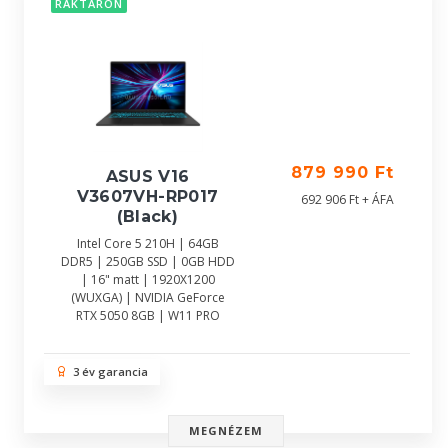
RAKTÁRON
879 990 Ft
ASUS V16
V3607VH-RP017
692 906 Ft + ÁFA
(Black)
Intel Core 5 210H | 64GB
DDR5 | 250GB SSD | 0GB HDD
| 16" matt | 1920X1200
(WUXGA) | NVIDIA GeForce
RTX 5050 8GB | W11 PRO
3 év garancia
MEGNÉZEM