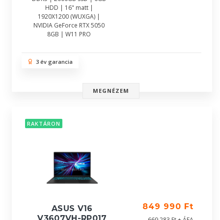
HDD | 16" matt |
1920X1200 (WUXGA) |
NVIDIA GeForce RTX 5050
8GB | W11 PRO
3 év garancia
MEGNÉZEM
RAKTÁRON
849 990 Ft
ASUS V16
V3607VH-RP017
669 283 Ft + ÁFA