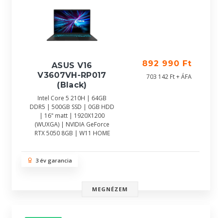
892 990 Ft
ASUS V16
V3607VH-RP017
703 142 Ft + ÁFA
(Black)
Intel Core 5 210H | 64GB
DDR5 | 500GB SSD | 0GB HDD
| 16" matt | 1920X1200
(WUXGA) | NVIDIA GeForce
RTX 5050 8GB | W11 HOME
3 év garancia
MEGNÉZEM