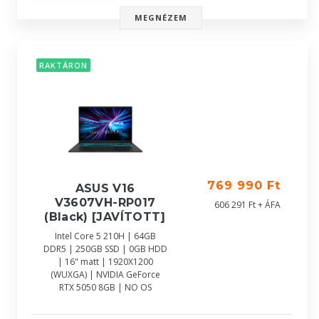
MEGNÉZEM
RAKTÁRON
769 990 Ft
ASUS V16
V3607VH-RP017
606 291 Ft + ÁFA
(Black) [JAVÍTOTT]
Intel Core 5 210H | 64GB
DDR5 | 250GB SSD | 0GB HDD
| 16" matt | 1920X1200
(WUXGA) | NVIDIA GeForce
RTX 5050 8GB | NO OS