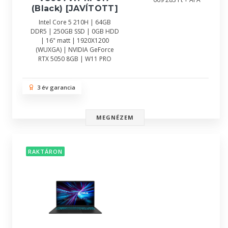
(Black) [JAVÍTOTT]
Intel Core 5 210H | 64GB
DDR5 | 250GB SSD | 0GB HDD
| 16" matt | 1920X1200
(WUXGA) | NVIDIA GeForce
RTX 5050 8GB | W11 PRO
3 év garancia
MEGNÉZEM
RAKTÁRON