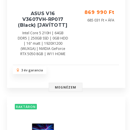
869 990 Ft
ASUS V16
V3607VH-RP017
685 031 Ft + ÁFA
(Black) [JAVÍTOTT]
Intel Core 5 210H | 64GB
DDR5 | 250GB SSD | 0GB HDD
| 16" matt | 1920X1200
(WUXGA) | NVIDIA GeForce
RTX 5050 8GB | W11 HOME
3 év garancia
MEGNÉZEM
RAKTÁRON