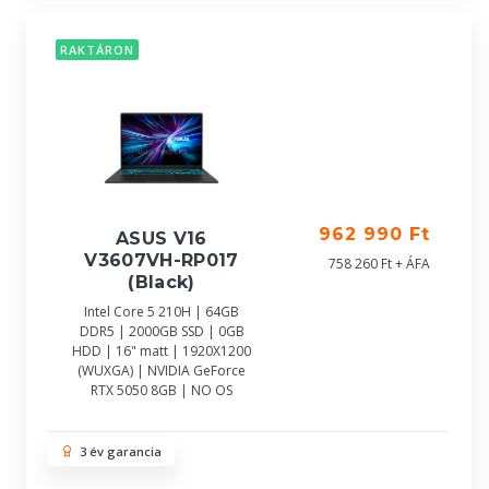
RAKTÁRON
962 990 Ft
ASUS V16
V3607VH-RP017
758 260 Ft + ÁFA
(Black)
Intel Core 5 210H | 64GB
DDR5 | 2000GB SSD | 0GB
HDD | 16" matt | 1920X1200
(WUXGA) | NVIDIA GeForce
RTX 5050 8GB | NO OS
3 év garancia