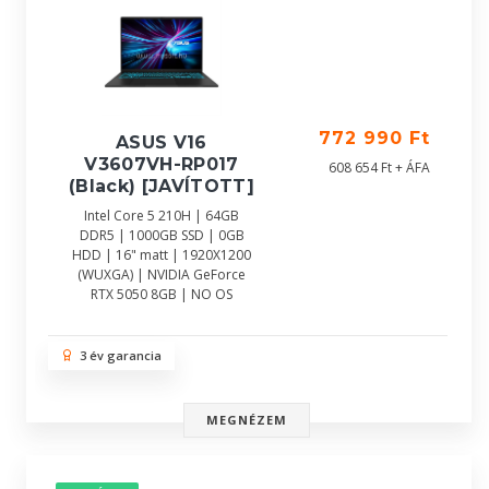
772 990 Ft
ASUS V16
V3607VH-RP017
608 654 Ft + ÁFA
(Black) [JAVÍTOTT]
Intel Core 5 210H | 64GB
DDR5 | 1000GB SSD | 0GB
HDD | 16" matt | 1920X1200
(WUXGA) | NVIDIA GeForce
RTX 5050 8GB | NO OS
3 év garancia
MEGNÉZEM