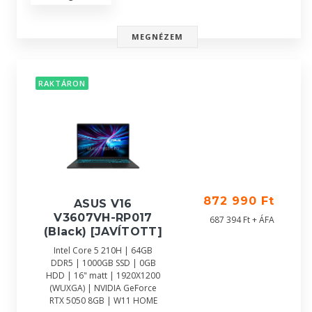
MEGNÉZEM
RAKTÁRON
872 990 Ft
ASUS V16
V3607VH-RP017
687 394 Ft + ÁFA
(Black) [JAVÍTOTT]
Intel Core 5 210H | 64GB
DDR5 | 1000GB SSD | 0GB
HDD | 16" matt | 1920X1200
(WUXGA) | NVIDIA GeForce
RTX 5050 8GB | W11 HOME