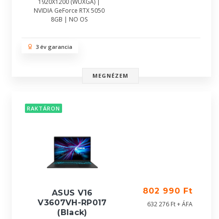
1920X1200 (WUXGA) |
NVIDIA GeForce RTX 5050
8GB | NO OS
3 év garancia
MEGNÉZEM
RAKTÁRON
802 990 Ft
ASUS V16
V3607VH-RP017
632 276 Ft + ÁFA
(Black)