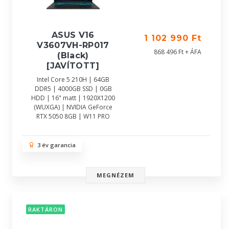
ASUS V16
1 102 990 Ft
V3607VH-RP017
868 496 Ft + ÁFA
(Black)
[JAVÍTOTT]
Intel Core 5 210H | 64GB
DDR5 | 4000GB SSD | 0GB
HDD | 16" matt | 1920X1200
(WUXGA) | NVIDIA GeForce
RTX 5050 8GB | W11 PRO
3 év garancia
MEGNÉZEM
RAKTÁRON