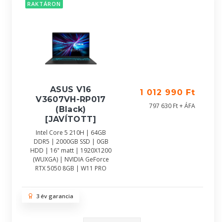
RAKTÁRON
ASUS V16
1 012 990 Ft
V3607VH-RP017
797 630 Ft + ÁFA
(Black)
[JAVÍTOTT]
Intel Core 5 210H | 64GB
DDR5 | 2000GB SSD | 0GB
HDD | 16" matt | 1920X1200
(WUXGA) | NVIDIA GeForce
RTX 5050 8GB | W11 PRO
3 év garancia