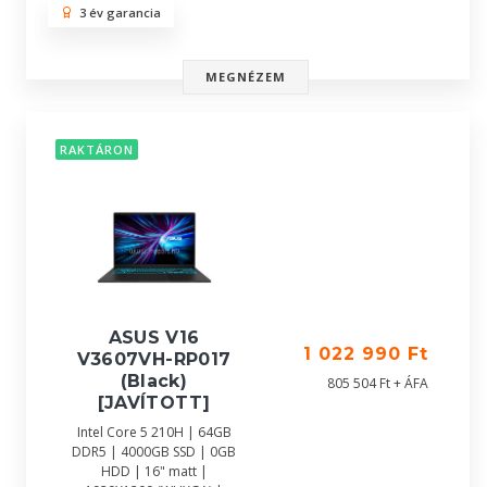
3 év garancia
MEGNÉZEM
RAKTÁRON
ASUS V16
1 022 990 Ft
V3607VH-RP017
(Black)
805 504 Ft + ÁFA
[JAVÍTOTT]
Intel Core 5 210H | 64GB
DDR5 | 4000GB SSD | 0GB
HDD | 16" matt |