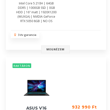
Intel Core 5 210H | 64GB
DDR5 | 1000GB SSD | 0GB
HDD | 16" matt | 1920X1200
(WUXGA) | NVIDIA GeForce
RTX 5050 8GB | NO OS
3 év garancia
MEGNÉZEM
RAKTÁRON
932 990 Ft
ASUS V16