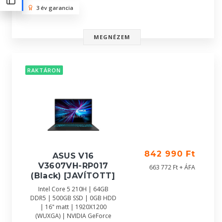
3 év garancia
MEGNÉZEM
RAKTÁRON
842 990 Ft
ASUS V16
V3607VH-RP017
663 772 Ft + ÁFA
(Black) [JAVÍTOTT]
Intel Core 5 210H | 64GB
DDR5 | 500GB SSD | 0GB HDD
| 16" matt | 1920X1200
(WUXGA) | NVIDIA GeForce