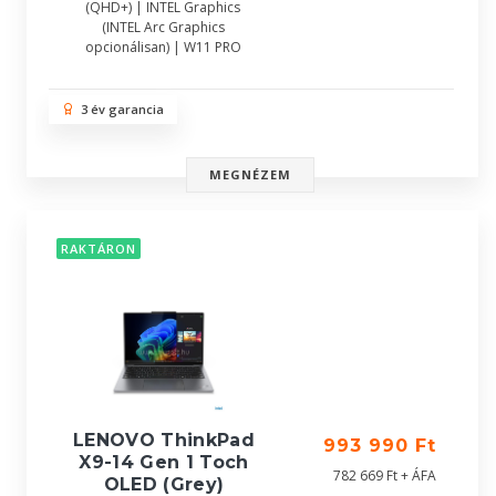
(QHD+) | INTEL Graphics
(INTEL Arc Graphics
opcionálisan) | W11 PRO
3 év garancia
MEGNÉZEM
RAKTÁRON
LENOVO ThinkPad
993 990 Ft
X9-14 Gen 1 Toch
782 669 Ft + ÁFA
OLED (Grey)