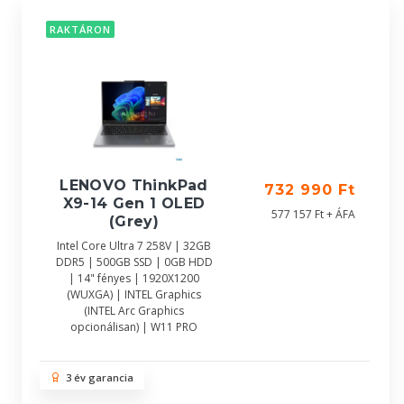
RAKTÁRON
LENOVO ThinkPad
732 990 Ft
X9-14 Gen 1 OLED
577 157 Ft + ÁFA
(Grey)
Intel Core Ultra 7 258V | 32GB
DDR5 | 500GB SSD | 0GB HDD
| 14" fényes | 1920X1200
(WUXGA) | INTEL Graphics
(INTEL Arc Graphics
opcionálisan) | W11 PRO
3 év garancia