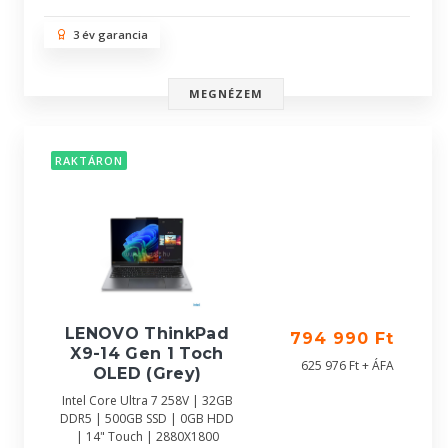
3 év garancia
MEGNÉZEM
RAKTÁRON
LENOVO ThinkPad
794 990 Ft
X9-14 Gen 1 Toch
625 976 Ft + ÁFA
OLED (Grey)
Intel Core Ultra 7 258V | 32GB
DDR5 | 500GB SSD | 0GB HDD
| 14" Touch | 2880X1800