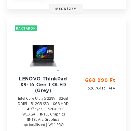
MEGNÉZEM
RAKTÁRON
LENOVO ThinkPad
668 990 Ft
X9-14 Gen 1 OLED
526 764 Ft + ÁFA
(Grey)
Intel Core Ultra 5 228V | 32GB
DDR5 | 512GB SSD | 0GB HDD
| 14" fényes | 1920X1200
(WUXGA) | INTEL Graphics
(INTEL Arc Graphics
opcionálisan) | W11 PRO