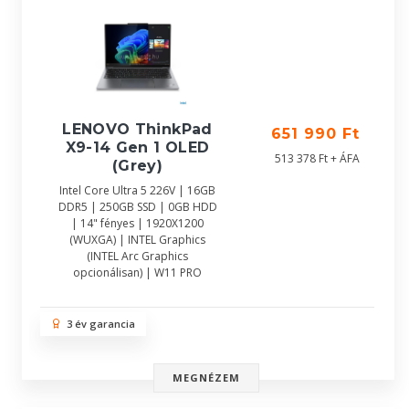
LENOVO ThinkPad
651 990 Ft
X9-14 Gen 1 OLED
513 378 Ft + ÁFA
(Grey)
Intel Core Ultra 5 226V | 16GB
DDR5 | 250GB SSD | 0GB HDD
| 14" fényes | 1920X1200
(WUXGA) | INTEL Graphics
(INTEL Arc Graphics
opcionálisan) | W11 PRO
3 év garancia
MEGNÉZEM