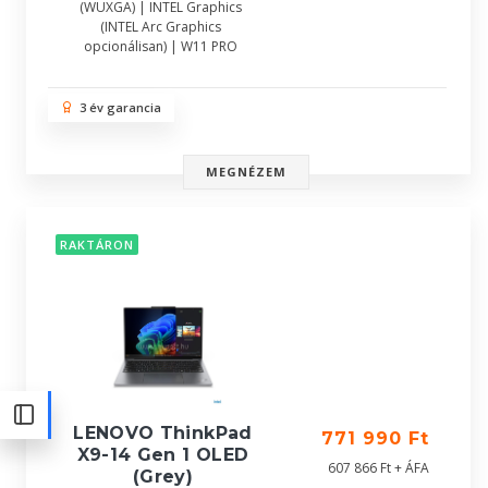
(WUXGA) | INTEL Graphics
(INTEL Arc Graphics
opcionálisan) | W11 PRO
3 év garancia
MEGNÉZEM
RAKTÁRON
LENOVO ThinkPad
771 990 Ft
X9-14 Gen 1 OLED
607 866 Ft + ÁFA
(Grey)