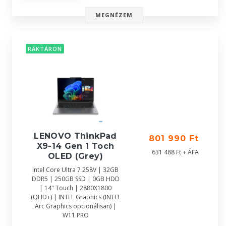
MEGNÉZEM
RAKTÁRON
LENOVO ThinkPad
801 990 Ft
X9-14 Gen 1 Toch
631 488 Ft + ÁFA
OLED (Grey)
Intel Core Ultra 7 258V | 32GB
DDR5 | 250GB SSD | 0GB HDD
| 14" Touch | 2880X1800
(QHD+) | INTEL Graphics (INTEL
Arc Graphics opcionálisan) |
W11 PRO