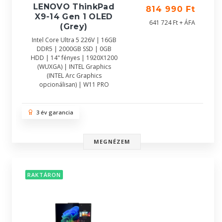
LENOVO ThinkPad
814 990 Ft
X9-14 Gen 1 OLED
641 724 Ft + ÁFA
(Grey)
Intel Core Ultra 5 226V | 16GB
DDR5 | 2000GB SSD | 0GB
HDD | 14" fényes | 1920X1200
(WUXGA) | INTEL Graphics
(INTEL Arc Graphics
opcionálisan) | W11 PRO
3 év garancia
MEGNÉZEM
RAKTÁRON