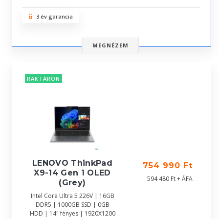
3 év garancia
MEGNÉZEM
RAKTÁRON
LENOVO ThinkPad
754 990 Ft
X9-14 Gen 1 OLED
594 480 Ft + ÁFA
(Grey)
Intel Core Ultra 5 226V | 16GB
DDR5 | 1000GB SSD | 0GB
HDD | 14" fényes | 1920X1200