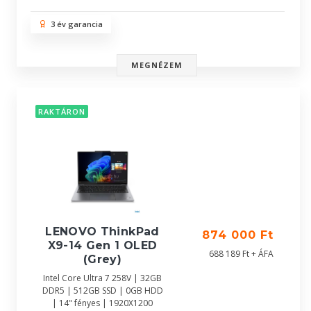
3 év garancia
MEGNÉZEM
RAKTÁRON
LENOVO ThinkPad
874 000 Ft
X9-14 Gen 1 OLED
688 189 Ft + ÁFA
(Grey)
Intel Core Ultra 7 258V | 32GB
DDR5 | 512GB SSD | 0GB HDD
| 14" fényes | 1920X1200