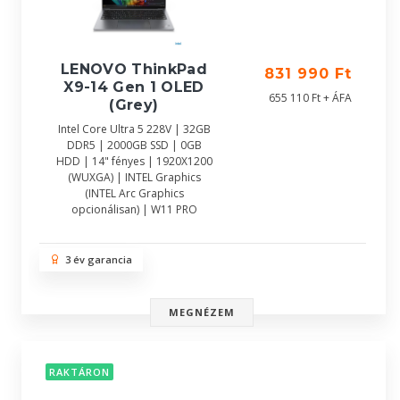
LENOVO ThinkPad
831 990 Ft
X9-14 Gen 1 OLED
655 110 Ft + ÁFA
(Grey)
Intel Core Ultra 5 228V | 32GB
DDR5 | 2000GB SSD | 0GB
HDD | 14" fényes | 1920X1200
(WUXGA) | INTEL Graphics
(INTEL Arc Graphics
opcionálisan) | W11 PRO
3 év garancia
MEGNÉZEM
RAKTÁRON