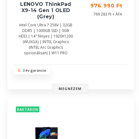
LENOVO ThinkPad
976 990 Ft
X9-14 Gen 1 OLED
769 283 Ft + ÁFA
(Grey)
Intel Core Ultra 7 258V | 32GB
DDR5 | 1000GB SSD | 0GB
HDD | 14" fényes | 1920X1200
(WUXGA) | INTEL Graphics
(INTEL Arc Graphics
opcionálisan) | W11 PRO
3 év garancia
MEGNÉZEM
RAKTÁRON