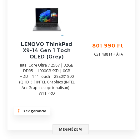
LENOVO ThinkPad
801 990 Ft
X9-14 Gen 1 Toch
631 488 Ft + ÁFA
OLED (Grey)
Intel Core Ultra 7 258V | 32GB
DDR5 | 1000GB SSD | 0GB
HDD | 14" Touch | 2880X1800
(QHD+) | INTEL Graphics (INTEL
Arc Graphics opcionálisan) |
W11 PRO
3 év garancia
MEGNÉZEM