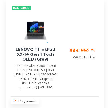
RAKTÁRON
LENOVO ThinkPad
964 990 Ft
X9-14 Gen 1 Toch
759 835 Ft + ÁFA
OLED (Grey)
Intel Core Ultra 7 258V | 32GB
DDR5 | 2000GB SSD | 0GB
HDD | 14" Touch | 2880X1800
(QHD+) | INTEL Graphics
(INTEL Arc Graphics
opcionálisan) | W11 PRO
3 év garancia