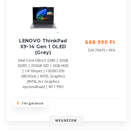
LENOVO ThinkPad
668 990 Ft
X9-14 Gen 1 OLED
526 764 Ft + ÁFA
(Grey)
Intel Core Ultra 5 228V | 32GB
DDR5 | 250GB SSD | 0GB HDD
| 14" fényes | 1920X1200
(WUXGA) | INTEL Graphics
(INTEL Arc Graphics
opcionálisan) | W11 PRO
3 év garancia
MEGNÉZEM