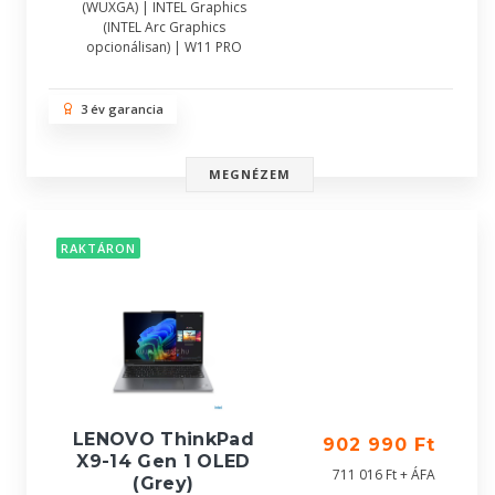
(WUXGA) | INTEL Graphics
(INTEL Arc Graphics
opcionálisan) | W11 PRO
3 év garancia
MEGNÉZEM
RAKTÁRON
LENOVO ThinkPad
902 990 Ft
X9-14 Gen 1 OLED
711 016 Ft + ÁFA
(Grey)