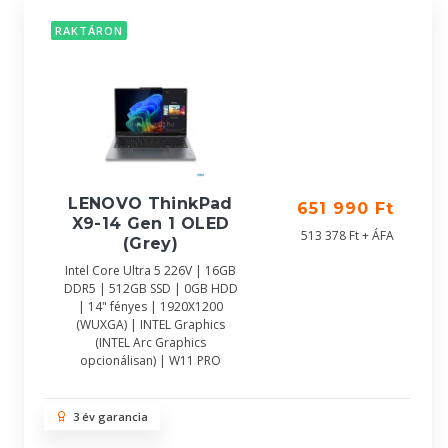
RAKTÁRON
LENOVO ThinkPad
651 990 Ft
X9-14 Gen 1 OLED
513 378 Ft + ÁFA
(Grey)
Intel Core Ultra 5 226V | 16GB
DDR5 | 512GB SSD | 0GB HDD
| 14" fényes | 1920X1200
(WUXGA) | INTEL Graphics
(INTEL Arc Graphics
opcionálisan) | W11 PRO
3 év garancia