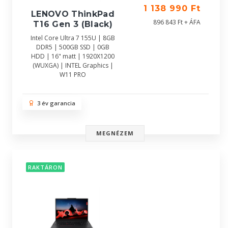
1 138 990 Ft
LENOVO ThinkPad
896 843 Ft + ÁFA
T16 Gen 3 (Black)
Intel Core Ultra 7 155U | 8GB
DDR5 | 500GB SSD | 0GB
HDD | 16" matt | 1920X1200
(WUXGA) | INTEL Graphics |
W11 PRO
3 év garancia
MEGNÉZEM
RAKTÁRON