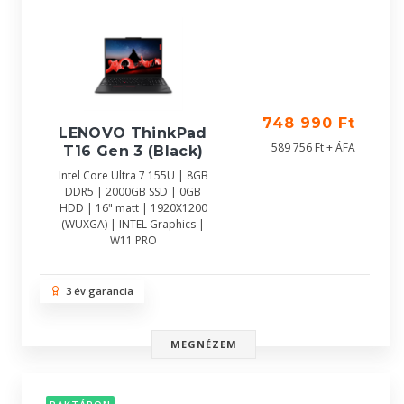
748 990 Ft
LENOVO ThinkPad
589 756 Ft + ÁFA
T16 Gen 3 (Black)
Intel Core Ultra 7 155U | 8GB
DDR5 | 2000GB SSD | 0GB
HDD | 16" matt | 1920X1200
(WUXGA) | INTEL Graphics |
W11 PRO
3 év garancia
MEGNÉZEM