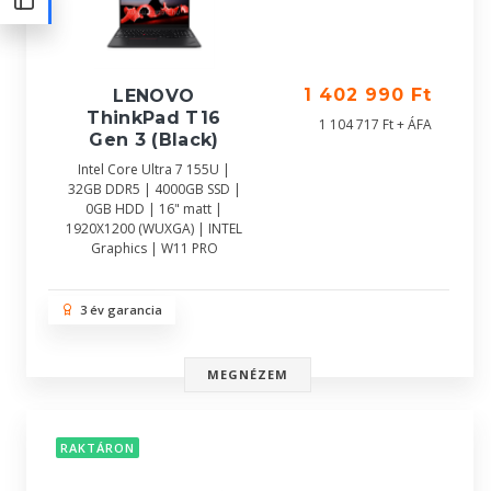
1 402 990 Ft
LENOVO
ThinkPad T16
1 104 717 Ft + ÁFA
Gen 3 (Black)
Intel Core Ultra 7 155U |
32GB DDR5 | 4000GB SSD |
0GB HDD | 16" matt |
1920X1200 (WUXGA) | INTEL
Graphics | W11 PRO
3 év garancia
MEGNÉZEM
RAKTÁRON