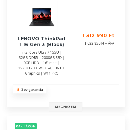
1 312 990 Ft
LENOVO ThinkPad
1 033 850 Ft + ÁFA
T16 Gen 3 (Black)
Intel Core Ultra 7 155U |
32GB DDR5 | 2000GB SSD |
0GB HDD | 16" matt |
1920X1200 (WUXGA) | INTEL
Graphics | W11 PRO
3 év garancia
MEGNÉZEM
RAKTÁRON