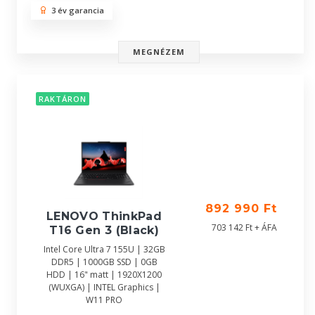
3 év garancia
MEGNÉZEM
RAKTÁRON
892 990 Ft
LENOVO ThinkPad
703 142 Ft + ÁFA
T16 Gen 3 (Black)
Intel Core Ultra 7 155U | 32GB
DDR5 | 1000GB SSD | 0GB
HDD | 16" matt | 1920X1200
(WUXGA) | INTEL Graphics |
W11 PRO