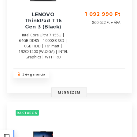
1 092 990 Ft
LENOVO
ThinkPad T16
860 622 Ft + ÁFA
Gen 3 (Black)
Intel Core Ultra 7 155U |
64GB DDR5 | 1000GB SSD |
0GB HDD | 16" matt |
1920X1200 (WUXGA) | INTEL
Graphics | W11 PRO
3 év garancia
MEGNÉZEM
RAKTÁRON