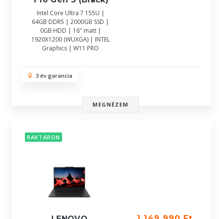
Intel Core Ultra 7 155U |
64GB DDR5 | 2000GB SSD |
0GB HDD | 16" matt |
1920X1200 (WUXGA) | INTEL
Graphics | W11 PRO
3 év garancia
MEGNÉZEM
RAKTÁRON
1 149 990 Ft
LENOVO