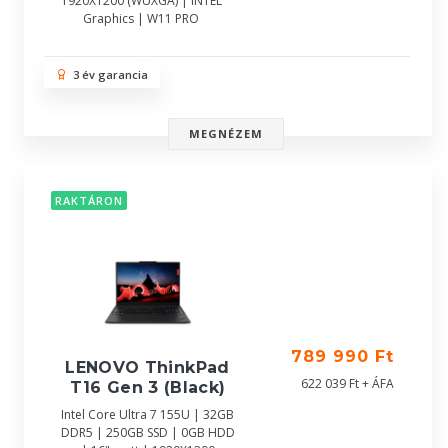
1920X1200 (WUXGA) | INTEL
Graphics | W11 PRO
3 év garancia
MEGNÉZEM
RAKTÁRON
789 990 Ft
LENOVO ThinkPad
622 039 Ft + ÁFA
T16 Gen 3 (Black)
Intel Core Ultra 7 155U | 32GB
DDR5 | 250GB SSD | 0GB HDD