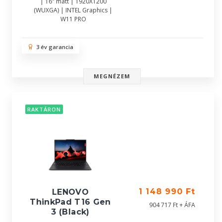
| 16" matt | 1920X1200
(WUXGA) | INTEL Graphics |
W11 PRO
3 év garancia
MEGNÉZEM
RAKTÁRON
1 148 990 Ft
LENOVO
ThinkPad T16 Gen
904 717 Ft + ÁFA
3 (Black)