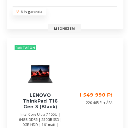
3 év garancia
MEGNÉZEM
RAKTÁRON
1 549 990 Ft
LENOVO
ThinkPad T16
1 220 465 Ft + ÁFA
Gen 3 (Black)
Intel Core Ultra 7 155U |
64GB DDR5 | 250GB SSD |
0GB HDD | 16" matt |