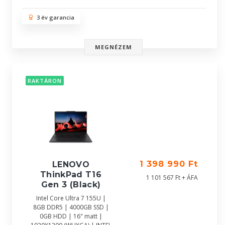
3 év garancia
MEGNÉZEM
RAKTÁRON
1 398 990 Ft
LENOVO
ThinkPad T16
1 101 567 Ft + ÁFA
Gen 3 (Black)
Intel Core Ultra 7 155U |
8GB DDR5 | 4000GB SSD |
0GB HDD | 16" matt |