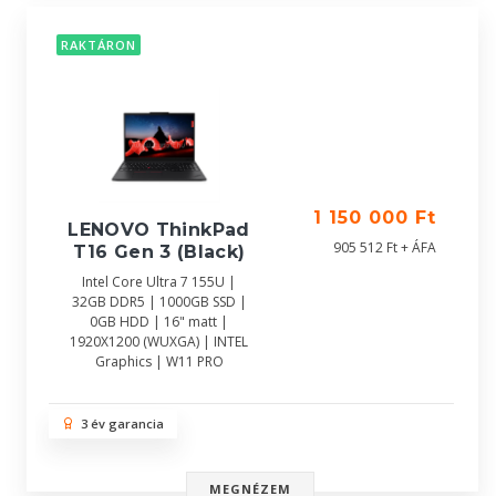
RAKTÁRON
1 150 000 Ft
LENOVO ThinkPad
905 512 Ft + ÁFA
T16 Gen 3 (Black)
Intel Core Ultra 7 155U |
32GB DDR5 | 1000GB SSD |
0GB HDD | 16" matt |
1920X1200 (WUXGA) | INTEL
Graphics | W11 PRO
3 év garancia
MEGNÉZEM