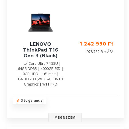
1 242 990 Ft
LENOVO
ThinkPad T16
978 732 Ft + ÁFA
Gen 3 (Black)
Intel Core Ultra 7 155U |
64GB DDR5 | 4000GB SSD |
0GB HDD | 16" matt |
1920X1200 (WUXGA) | INTEL
Graphics | W11 PRO
3 év garancia
MEGNÉZEM