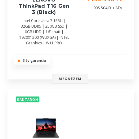
ThinkPad T16 Gen
905 504 Ft + ÁFA
3 (Black)
Intel Core Ultra 7 155U |
32GB DDR5 | 250GB SSD |
0GB HDD | 16" matt |
1920X1200 (WUXGA) | INTEL
Graphics | W11 PRO
3 év garancia
MEGNÉZEM
RAKTÁRON