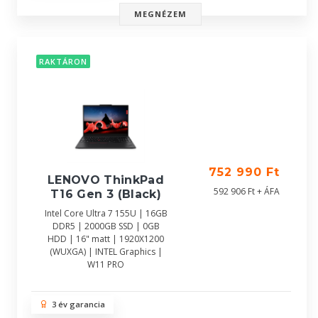
MEGNÉZEM
RAKTÁRON
752 990 Ft
LENOVO ThinkPad
592 906 Ft + ÁFA
T16 Gen 3 (Black)
Intel Core Ultra 7 155U | 16GB
DDR5 | 2000GB SSD | 0GB
HDD | 16" matt | 1920X1200
(WUXGA) | INTEL Graphics |
W11 PRO
3 év garancia