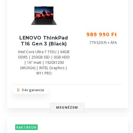
989 990 Ft
LENOVO ThinkPad
779 520 Ft + ÁFA
T16 Gen 3 (Black)
Intel Core Ultra 7 155U | 64GB
DDR5 | 250GB SSD | 0GB HDD
| 16" matt | 1920X1200
(WUXGA) | INTEL Graphics |
W11 PRO
3 év garancia
MEGNÉZEM
RAKTÁRON