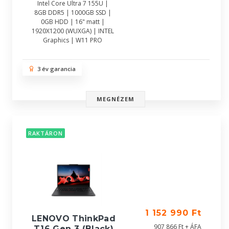
Intel Core Ultra 7 155U |
8GB DDR5 | 1000GB SSD |
0GB HDD | 16" matt |
1920X1200 (WUXGA) | INTEL
Graphics | W11 PRO
3 év garancia
MEGNÉZEM
RAKTÁRON
1 152 990 Ft
LENOVO ThinkPad
907 866 Ft + ÁFA
T16 Gen 3 (Black)