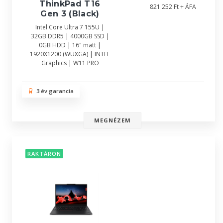
ThinkPad T16
821 252 Ft + ÁFA
Gen 3 (Black)
Intel Core Ultra 7 155U |
32GB DDR5 | 4000GB SSD |
0GB HDD | 16" matt |
1920X1200 (WUXGA) | INTEL
Graphics | W11 PRO
3 év garancia
MEGNÉZEM
RAKTÁRON