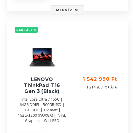
MEGNÉZEM
RAKTÁRON
1 542 990 Ft
LENOVO
ThinkPad T16
1 214 953 Ft + ÁFA
Gen 3 (Black)
Intel Core Ultra 7 155U |
64GB DDR5 | 500GB SSD |
0GB HDD | 16" matt |
1920X1200 (WUXGA) | INTEL
Graphics | W11 PRO