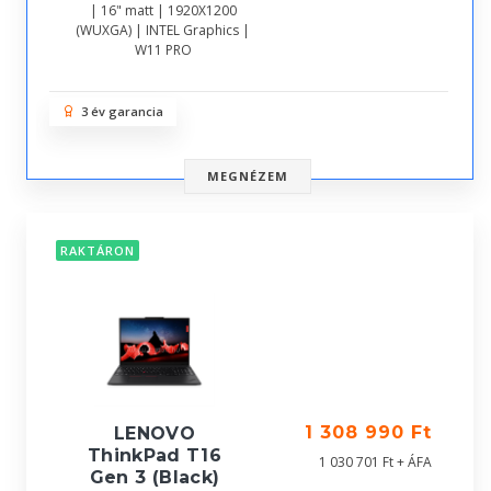
| 16" matt | 1920X1200
(WUXGA) | INTEL Graphics |
W11 PRO
3 év garancia
MEGNÉZEM
RAKTÁRON
1 308 990 Ft
LENOVO
ThinkPad T16
1 030 701 Ft + ÁFA
Gen 3 (Black)