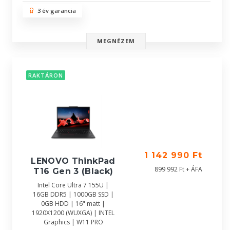
3 év garancia
MEGNÉZEM
RAKTÁRON
1 142 990 Ft
LENOVO ThinkPad
899 992 Ft + ÁFA
T16 Gen 3 (Black)
Intel Core Ultra 7 155U |
16GB DDR5 | 1000GB SSD |
0GB HDD | 16" matt |
1920X1200 (WUXGA) | INTEL
Graphics | W11 PRO