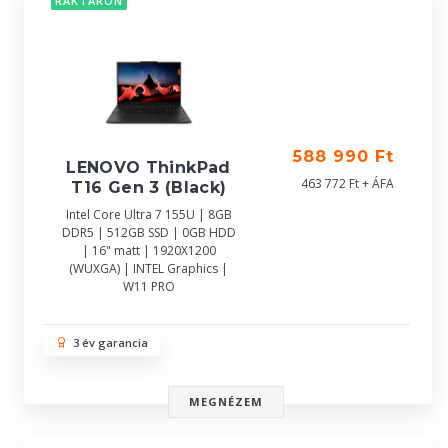
RAKTÁRON
588 990 Ft
LENOVO ThinkPad
463 772 Ft + ÁFA
T16 Gen 3 (Black)
Intel Core Ultra 7 155U | 8GB
DDR5 | 512GB SSD | 0GB HDD
| 16" matt | 1920X1200
(WUXGA) | INTEL Graphics |
W11 PRO
3 év garancia
MEGNÉZEM