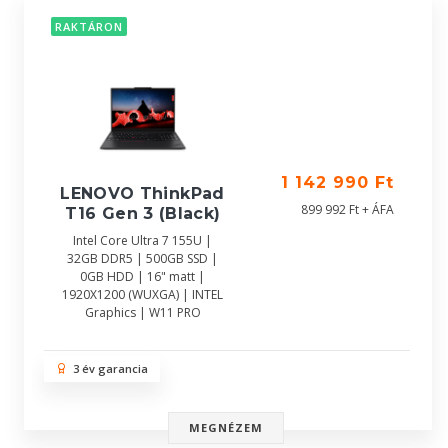
RAKTÁRON
1 142 990 Ft
LENOVO ThinkPad
899 992 Ft + ÁFA
T16 Gen 3 (Black)
Intel Core Ultra 7 155U |
32GB DDR5 | 500GB SSD |
0GB HDD | 16" matt |
1920X1200 (WUXGA) | INTEL
Graphics | W11 PRO
3 év garancia
MEGNÉZEM