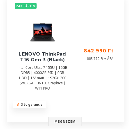
RAKTÁRON
842 990 Ft
LENOVO ThinkPad
663 772 Ft + ÁFA
T16 Gen 3 (Black)
Intel Core Ultra 7 155U | 16GB
DDR5 | 4000GB SSD | 0GB
HDD | 16" matt | 1920X1200
(WUXGA) | INTEL Graphics |
W11 PRO
3 év garancia
MEGNÉZEM