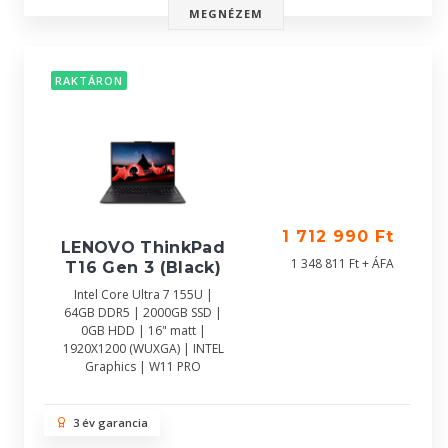
MEGNÉZEM
RAKTÁRON
1 712 990 Ft
LENOVO ThinkPad
1 348 811 Ft + ÁFA
T16 Gen 3 (Black)
Intel Core Ultra 7 155U |
64GB DDR5 | 2000GB SSD |
0GB HDD | 16" matt |
1920X1200 (WUXGA) | INTEL
Graphics | W11 PRO
3 év garancia