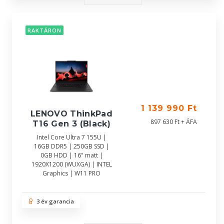
RAKTÁRON
1 139 990 Ft
LENOVO ThinkPad
897 630 Ft + ÁFA
T16 Gen 3 (Black)
Intel Core Ultra 7 155U |
16GB DDR5 | 250GB SSD |
0GB HDD | 16" matt |
1920X1200 (WUXGA) | INTEL
Graphics | W11 PRO
3 év garancia