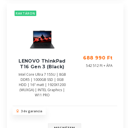
RAKTÁRON
688 990 Ft
LENOVO ThinkPad
542 512 Ft + ÁFA
T16 Gen 3 (Black)
Intel Core Ultra 7 155U | 8GB
DDR5 | 1000GB SSD | 0GB
HDD | 16" matt | 1920X1200
(WUXGA) | INTEL Graphics |
W11 PRO
3 év garancia
MEGNÉZEM