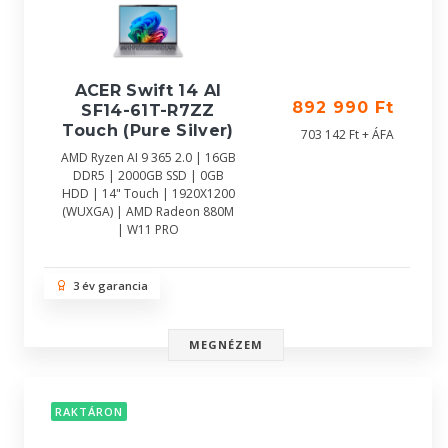
ACER Swift 14 AI
892 990 Ft
SF14-61T-R7ZZ
Touch (Pure Silver)
703 142 Ft + ÁFA
AMD Ryzen AI 9 365 2.0 | 16GB
DDR5 | 2000GB SSD | 0GB
HDD | 14" Touch | 1920X1200
(WUXGA) | AMD Radeon 880M
| W11 PRO
3 év garancia
MEGNÉZEM
RAKTÁRON