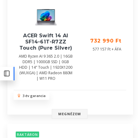
ACER Swift 14 AI
732 990 Ft
SF14-61T-R7ZZ
Touch (Pure Silver)
577 157 Ft + ÁFA
AMD Ryzen AI 9 365 2.0 | 16GB
DDR5 | 1000GB SSD | 0GB
HDD | 14" Touch | 1920X1200
(WUXGA) | AMD Radeon 880M
| W11 PRO
3 év garancia
MEGNÉZEM
RAKTÁRON