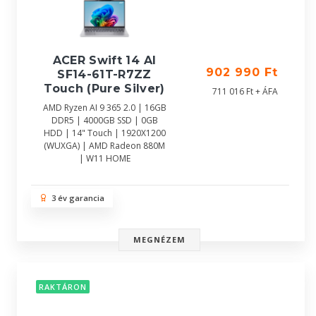
ACER Swift 14 AI
902 990 Ft
SF14-61T-R7ZZ
Touch (Pure Silver)
711 016 Ft + ÁFA
AMD Ryzen AI 9 365 2.0 | 16GB
DDR5 | 4000GB SSD | 0GB
HDD | 14" Touch | 1920X1200
(WUXGA) | AMD Radeon 880M
| W11 HOME
3 év garancia
MEGNÉZEM
RAKTÁRON