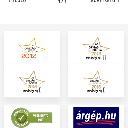
1 / 1
ELŐZŐ
KÖVETKEZŐ