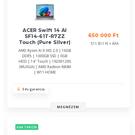
ACER Swift 14 AI
650 000 Ft
SF14-61T-R7ZZ
Touch (Pure Silver)
511 811 Ft + ÁFA
AMD Ryzen AI 9 365 2.0 | 16GB
DDR5 | 1000GB SSD | 0GB
HDD | 14" Touch | 1920X1200
(WUXGA) | AMD Radeon 880M
| W11 HOME
3 év garancia
MEGNÉZEM
RAKTÁRON