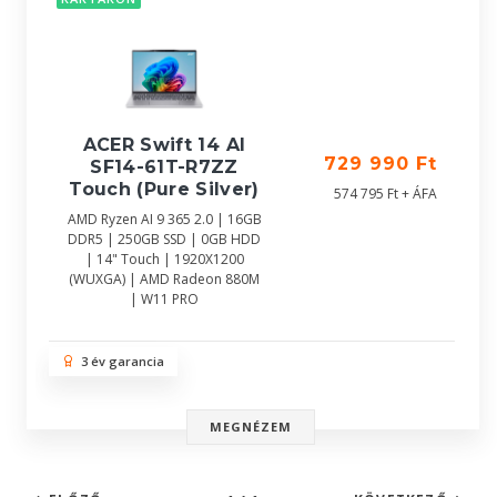
ACER Swift 14 AI
729 990 Ft
SF14-61T-R7ZZ
Touch (Pure Silver)
574 795 Ft + ÁFA
AMD Ryzen AI 9 365 2.0 | 16GB
DDR5 | 250GB SSD | 0GB HDD
| 14" Touch | 1920X1200
(WUXGA) | AMD Radeon 880M
| W11 PRO
3 év garancia
MEGNÉZEM