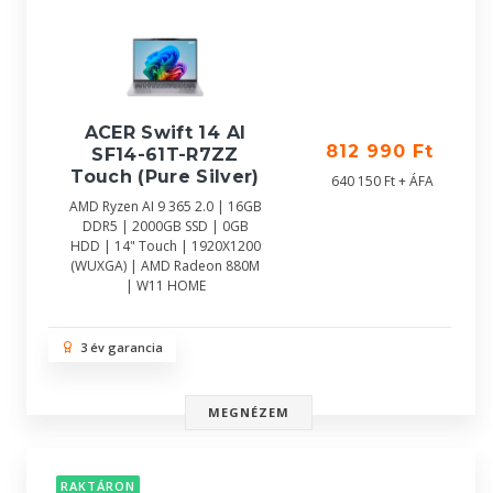
ACER Swift 14 AI
812 990 Ft
SF14-61T-R7ZZ
Touch (Pure Silver)
640 150 Ft + ÁFA
AMD Ryzen AI 9 365 2.0 | 16GB
DDR5 | 2000GB SSD | 0GB
HDD | 14" Touch | 1920X1200
(WUXGA) | AMD Radeon 880M
| W11 HOME
3 év garancia
MEGNÉZEM
RAKTÁRON