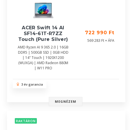
ACER Swift 14 AI
722 990 Ft
SF14-61T-R7ZZ
Touch (Pure Silver)
569 283 Ft + ÁFA
AMD Ryzen AI 9 365 2.0 | 16GB
DDR5 | 500GB SSD | 0GB HDD
| 14" Touch | 1920X1200
(WUXGA) | AMD Radeon 880M
| W11 PRO
3 év garancia
MEGNÉZEM
RAKTÁRON