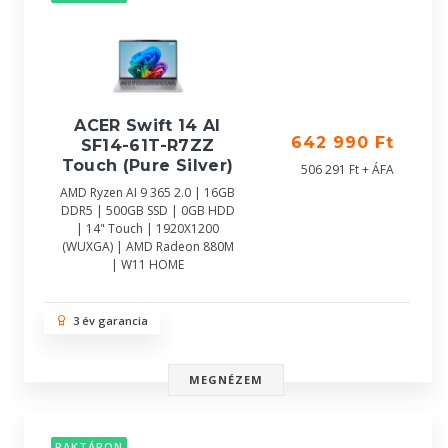
ACER Swift 14 AI
642 990 Ft
SF14-61T-R7ZZ
Touch (Pure Silver)
506 291 Ft + ÁFA
AMD Ryzen AI 9 365 2.0 | 16GB
DDR5 | 500GB SSD | 0GB HDD
| 14" Touch | 1920X1200
(WUXGA) | AMD Radeon 880M
| W11 HOME
3 év garancia
MEGNÉZEM
RAKTÁRON