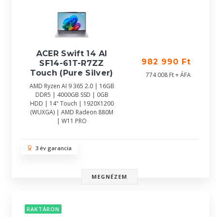
ACER Swift 14 AI
982 990 Ft
SF14-61T-R7ZZ
Touch (Pure Silver)
774 008 Ft + ÁFA
AMD Ryzen AI 9 365 2.0 | 16GB
DDR5 | 4000GB SSD | 0GB
HDD | 14" Touch | 1920X1200
(WUXGA) | AMD Radeon 880M
| W11 PRO
3 év garancia
MEGNÉZEM
RAKTÁRON