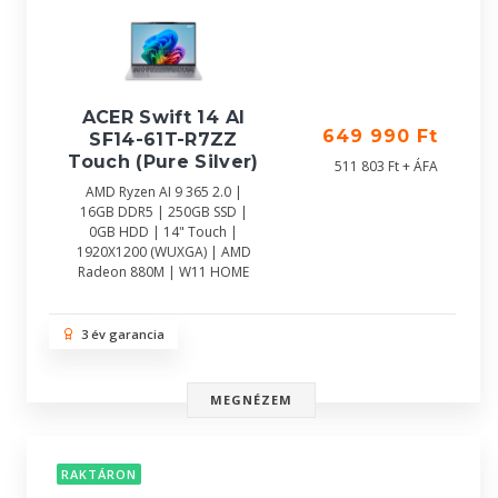
ACER Swift 14 AI
649 990 Ft
SF14-61T-R7ZZ
Touch (Pure Silver)
511 803 Ft + ÁFA
AMD Ryzen AI 9 365 2.0 |
16GB DDR5 | 250GB SSD |
0GB HDD | 14" Touch |
1920X1200 (WUXGA) | AMD
Radeon 880M | W11 HOME
3 év garancia
MEGNÉZEM
RAKTÁRON