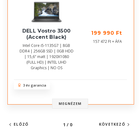
DELL Vostro 3500
199 990 Ft
(Accent Black)
157 472 Ft + ÁFA
Intel Core i5-1135G7 | 8GB
DDR4 | 256GB SSD | 0GB HDD
| 15,6" matt | 1920X1080
(FULL HD) | INTEL UHD
Graphics | NO OS
3 év garancia
MEGNÉZEM
1 / 0
ELŐZŐ
KÖVETKEZŐ