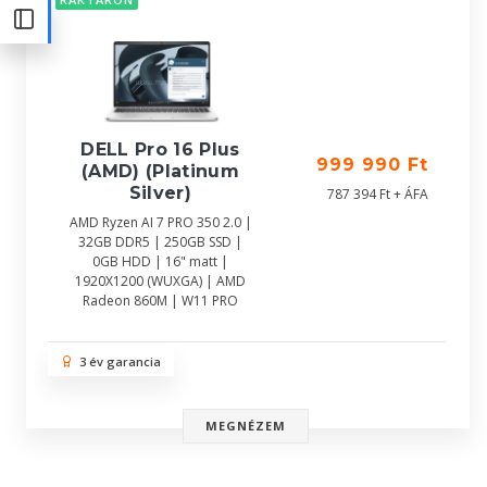
DELL Pro 16 Plus
999 990 Ft
(AMD) (Platinum
Silver)
787 394 Ft + ÁFA
AMD Ryzen AI 7 PRO 350 2.0 |
32GB DDR5 | 250GB SSD |
0GB HDD | 16" matt |
1920X1200 (WUXGA) | AMD
Radeon 860M | W11 PRO
3 év garancia
MEGNÉZEM