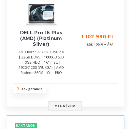
DELL Pro 16 Plus
1 102 990 Ft
(AMD) (Platinum
Silver)
868 496 Ft + ÁFA
AMD Ryzen AI 7 PRO 350 2.0
| 32GB DDR5 | 1000GB SSD
| 0GB HDD | 16" matt |
1920X1200 (WUXGA) | AMD
Radeon 860M | W11 PRO
3 év garancia
MEGNÉZEM
RAKTÁRON