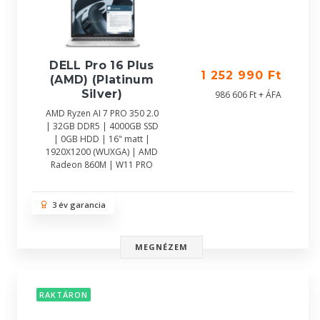
DELL Pro 16 Plus
1 252 990 Ft
(AMD) (Platinum
Silver)
986 606 Ft + ÁFA
AMD Ryzen AI 7 PRO 350 2.0
| 32GB DDR5 | 4000GB SSD
| 0GB HDD | 16" matt |
1920X1200 (WUXGA) | AMD
Radeon 860M | W11 PRO
3 év garancia
MEGNÉZEM
RAKTÁRON