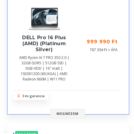
DELL Pro 16 Plus
999 990 Ft
(AMD) (Platinum
Silver)
787 394 Ft + ÁFA
AMD Ryzen AI 7 PRO 350 2.0 |
32GB DDR5 | 512GB SSD |
0GB HDD | 16" matt |
1920X1200 (WUXGA) | AMD
Radeon 860M | W11 PRO
3 év garancia
MEGNÉZEM
RAKTÁRON