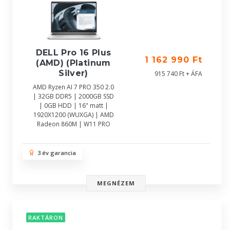
DELL Pro 16 Plus
1 162 990 Ft
(AMD) (Platinum
Silver)
915 740 Ft + ÁFA
AMD Ryzen AI 7 PRO 350 2.0
| 32GB DDR5 | 2000GB SSD
| 0GB HDD | 16" matt |
1920X1200 (WUXGA) | AMD
Radeon 860M | W11 PRO
3 év garancia
MEGNÉZEM
RAKTÁRON