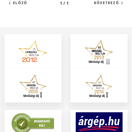
1 / 1
ELŐZŐ
KÖVETKEZŐ