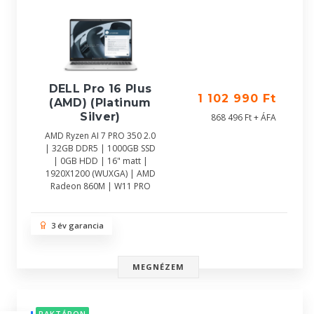
DELL Pro 16 Plus
1 102 990 Ft
(AMD) (Platinum
Silver)
868 496 Ft + ÁFA
AMD Ryzen AI 7 PRO 350 2.0
| 32GB DDR5 | 1000GB SSD
| 0GB HDD | 16" matt |
1920X1200 (WUXGA) | AMD
Radeon 860M | W11 PRO
3 év garancia
MEGNÉZEM
RAKTÁRON