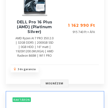
DELL Pro 16 Plus
1 162 990 Ft
(AMD) (Platinum
Silver)
915 740 Ft + ÁFA
AMD Ryzen AI 7 PRO 350 2.0
| 32GB DDR5 | 2000GB SSD
| 0GB HDD | 16" matt |
1920X1200 (WUXGA) | AMD
Radeon 860M | W11 PRO
3 év garancia
MEGNÉZEM
RAKTÁRON