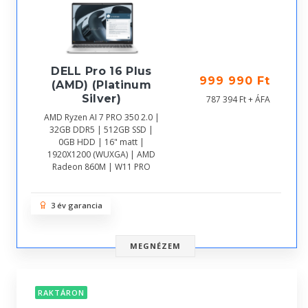
DELL Pro 16 Plus
999 990 Ft
(AMD) (Platinum
Silver)
787 394 Ft + ÁFA
AMD Ryzen AI 7 PRO 350 2.0 |
32GB DDR5 | 512GB SSD |
0GB HDD | 16" matt |
1920X1200 (WUXGA) | AMD
Radeon 860M | W11 PRO
3 év garancia
MEGNÉZEM
RAKTÁRON