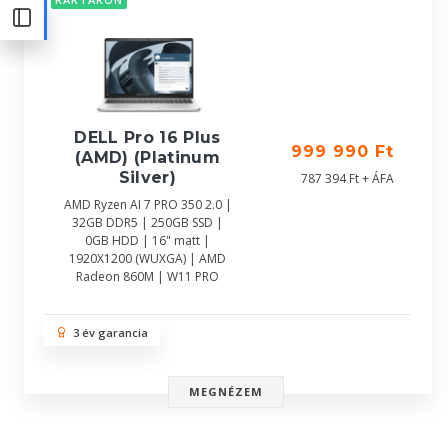
DELL Pro 16 Plus
999 990 Ft
(AMD) (Platinum
Silver)
787 394 Ft + ÁFA
AMD Ryzen AI 7 PRO 350 2.0 |
32GB DDR5 | 250GB SSD |
0GB HDD | 16" matt |
1920X1200 (WUXGA) | AMD
Radeon 860M | W11 PRO
3 év garancia
MEGNÉZEM