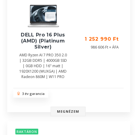
DELL Pro 16 Plus
1 252 990 Ft
(AMD) (Platinum
Silver)
986 606 Ft + ÁFA
AMD Ryzen AI 7 PRO 350 2.0
| 32GB DDR5 | 4000GB SSD
| 0GB HDD | 16" matt |
1920X1200 (WUXGA) | AMD
Radeon 860M | W11 PRO
3 év garancia
MEGNÉZEM
RAKTÁRON