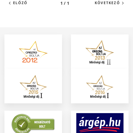
1 / 1
ELŐZŐ
KÖVETKEZŐ