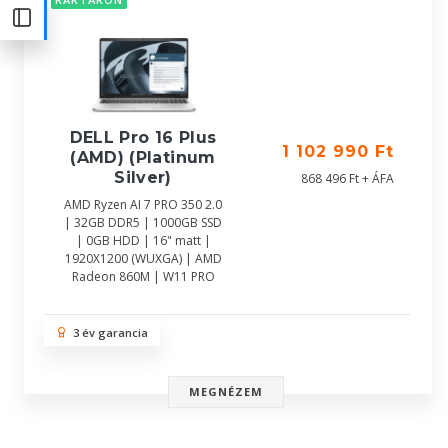
DELL Pro 16 Plus
1 102 990 Ft
(AMD) (Platinum
Silver)
868 496 Ft + ÁFA
AMD Ryzen AI 7 PRO 350 2.0
| 32GB DDR5 | 1000GB SSD
| 0GB HDD | 16" matt |
1920X1200 (WUXGA) | AMD
Radeon 860M | W11 PRO
3 év garancia
MEGNÉZEM