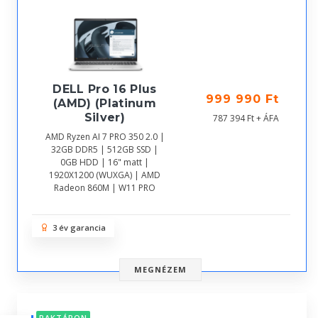
DELL Pro 16 Plus
999 990 Ft
(AMD) (Platinum
Silver)
787 394 Ft + ÁFA
AMD Ryzen AI 7 PRO 350 2.0 |
32GB DDR5 | 512GB SSD |
0GB HDD | 16" matt |
1920X1200 (WUXGA) | AMD
Radeon 860M | W11 PRO
3 év garancia
MEGNÉZEM
RAKTÁRON