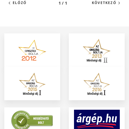
1 / 1
ELŐZŐ
KÖVETKEZŐ