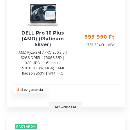
DELL Pro 16 Plus
999 990 Ft
(AMD) (Platinum
Silver)
787 394 Ft + ÁFA
AMD Ryzen AI 7 PRO 350 2.0 |
32GB DDR5 | 250GB SSD |
0GB HDD | 16" matt |
1920X1200 (WUXGA) | AMD
Radeon 860M | W11 PRO
3 év garancia
MEGNÉZEM
RAKTÁRON