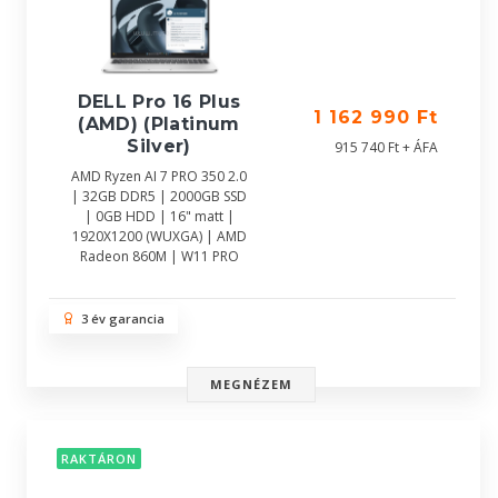
DELL Pro 16 Plus
1 162 990 Ft
(AMD) (Platinum
Silver)
915 740 Ft + ÁFA
AMD Ryzen AI 7 PRO 350 2.0
| 32GB DDR5 | 2000GB SSD
| 0GB HDD | 16" matt |
1920X1200 (WUXGA) | AMD
Radeon 860M | W11 PRO
3 év garancia
MEGNÉZEM
RAKTÁRON