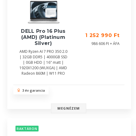
DELL Pro 16 Plus
1 252 990 Ft
(AMD) (Platinum
Silver)
986 606 Ft + ÁFA
AMD Ryzen AI 7 PRO 350 2.0
| 32GB DDR5 | 4000GB SSD
| 0GB HDD | 16" matt |
1920X1200 (WUXGA) | AMD
Radeon 860M | W11 PRO
3 év garancia
MEGNÉZEM
RAKTÁRON