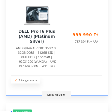
DELL Pro 16 Plus
999 990 Ft
(AMD) (Platinum
Silver)
787 394 Ft + ÁFA
AMD Ryzen AI 7 PRO 350 2.0 |
32GB DDR5 | 512GB SSD |
0GB HDD | 16" matt |
1920X1200 (WUXGA) | AMD
Radeon 860M | W11 PRO
3 év garancia
MEGNÉZEM
RAKTÁRON