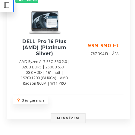
DELL Pro 16 Plus
999 990 Ft
(AMD) (Platinum
Silver)
787 394 Ft + ÁFA
AMD Ryzen AI 7 PRO 350 2.0 |
32GB DDR5 | 250GB SSD |
0GB HDD | 16" matt |
1920X1200 (WUXGA) | AMD
Radeon 860M | W11 PRO
3 év garancia
MEGNÉZEM