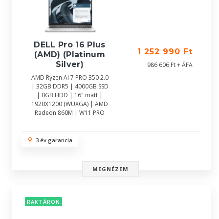
DELL Pro 16 Plus
1 252 990 Ft
(AMD) (Platinum
Silver)
986 606 Ft + ÁFA
AMD Ryzen AI 7 PRO 350 2.0
| 32GB DDR5 | 4000GB SSD
| 0GB HDD | 16" matt |
1920X1200 (WUXGA) | AMD
Radeon 860M | W11 PRO
3 év garancia
MEGNÉZEM
RAKTÁRON