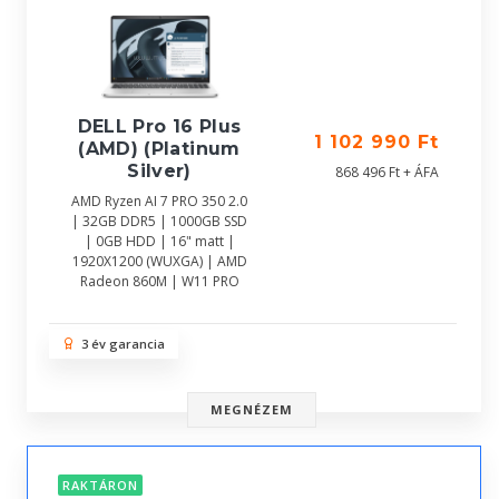
DELL Pro 16 Plus
1 102 990 Ft
(AMD) (Platinum
Silver)
868 496 Ft + ÁFA
AMD Ryzen AI 7 PRO 350 2.0
| 32GB DDR5 | 1000GB SSD
| 0GB HDD | 16" matt |
1920X1200 (WUXGA) | AMD
Radeon 860M | W11 PRO
3 év garancia
MEGNÉZEM
RAKTÁRON