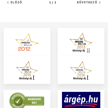
1 / 1
ELŐZŐ
KÖVETKEZŐ