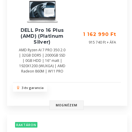
DELL Pro 16 Plus
1 162 990 Ft
(AMD) (Platinum
Silver)
915 740 Ft + ÁFA
AMD Ryzen AI 7 PRO 350 2.0
| 32GB DDR5 | 2000GB SSD
| 0GB HDD | 16" matt |
1920X1200 (WUXGA) | AMD
Radeon 860M | W11 PRO
3 év garancia
MEGNÉZEM
RAKTÁRON