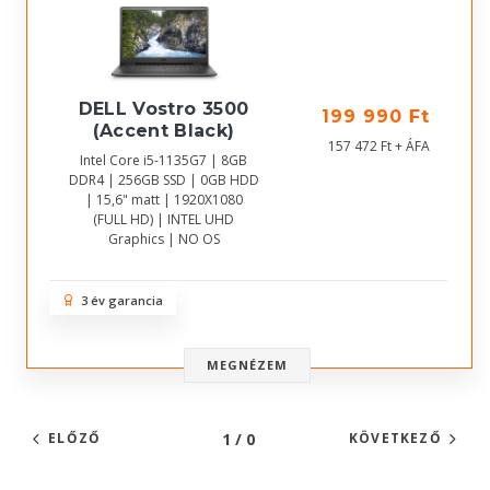
DELL Vostro 3500
199 990 Ft
(Accent Black)
157 472 Ft + ÁFA
Intel Core i5-1135G7 | 8GB
DDR4 | 256GB SSD | 0GB HDD
| 15,6" matt | 1920X1080
(FULL HD) | INTEL UHD
Graphics | NO OS
3 év garancia
MEGNÉZEM
1 / 0
ELŐZŐ
KÖVETKEZŐ