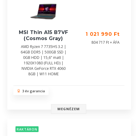
MSI Thin A15 B7VF
1 021 990 Ft
(Cosmos Gray)
804 717 Ft + ÁFA
AMD Ryzen 7 7735HS 3.2 |
64GB DDR5 | 500GB SSD |
0GB HDD | 15,6" matt |
1920X1080 (FULL HD) |
NVIDIA GeForce RTX 4060
8GB | W11 HOME
3 év garancia
MEGNÉZEM
RAKTÁRON