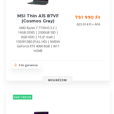
MSI Thin A15 B7VF
791 990 Ft
(Cosmos Gray)
623 614 Ft + ÁFA
AMD Ryzen 7 7735HS 3.2 |
16GB DDR5 | 2000GB SSD |
0GB HDD | 15,6" matt |
1920X1080 (FULL HD) | NVIDIA
GeForce RTX 4060 8GB | W11
HOME
3 év garancia
MEGNÉZEM
RAKTÁRON