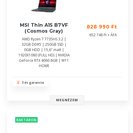
MSI Thin A15 B7VF
828 990 Ft
(Cosmos Gray)
652 748 Ft + ÁFA
AMD Ryzen 7 7735HS 3.2 |
32GB DDR5 | 250GB SSD |
0GB HDD | 15,6" matt |
1920X1080 (FULL HD) | NVIDIA
GeForce RTX 4060 8GB | W11
HOME
3 év garancia
MEGNÉZEM
RAKTÁRON