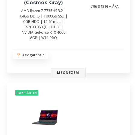
(Cosmos Gray)
796 843 Ft + ÁFA
AMD Ryzen 7 7735HS 3.2 |
64GB DDR5 | 1000GB SSD |
0GB HDD | 15,6" matt |
1920X1080 (FULL HD) |
NVIDIA GeForce RTX 4060
8GB | W11 PRO
3 év garancia
MEGNÉZEM
RAKTÁRON