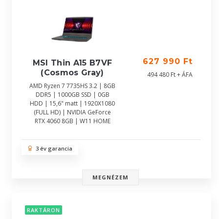
627 990 Ft
MSI Thin A15 B7VF
(Cosmos Gray)
494 480 Ft + ÁFA
AMD Ryzen 7 7735HS 3.2 | 8GB
DDR5 | 1000GB SSD | 0GB
HDD | 15,6" matt | 1920X1080
(FULL HD) | NVIDIA GeForce
RTX 4060 8GB | W11 HOME
3 év garancia
MEGNÉZEM
RAKTÁRON