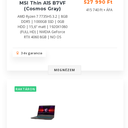
527 990 Ft
MSI Thin A15 B7VF
(Cosmos Gray)
415 740 Ft + ÁFA
AMD Ryzen 7 7735HS 3.2 | 8GB
DDR5 | 1000GB SSD | 0GB
HDD | 15,6" matt | 1920X1080
(FULL HD) | NVIDIA GeForce
RTX 4060 8GB | NO OS
3 év garancia
MEGNÉZEM
RAKTÁRON