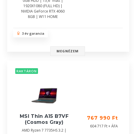
0GB HDD | 15,6" matt |
1920X1080 (FULL HD) |
NVIDIA GeForce RTX 4060
8GB | W11 HOME
3 év garancia
MEGNÉZEM
RAKTÁRON
MSI Thin A15 B7VF
767 990 Ft
(Cosmos Gray)
604 717 Ft + ÁFA
AMD Ryzen 7 7735HS 3.2 |