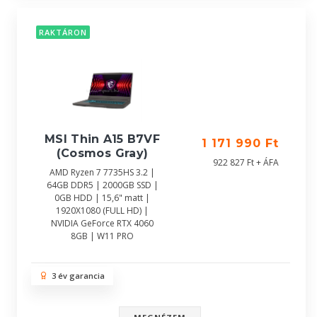
RAKTÁRON
MSI Thin A15 B7VF
1 171 990 Ft
(Cosmos Gray)
922 827 Ft + ÁFA
AMD Ryzen 7 7735HS 3.2 |
64GB DDR5 | 2000GB SSD |
0GB HDD | 15,6" matt |
1920X1080 (FULL HD) |
NVIDIA GeForce RTX 4060
8GB | W11 PRO
3 év garancia