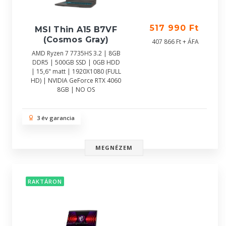
517 990 Ft
MSI Thin A15 B7VF
(Cosmos Gray)
407 866 Ft + ÁFA
AMD Ryzen 7 7735HS 3.2 | 8GB
DDR5 | 500GB SSD | 0GB HDD
| 15,6" matt | 1920X1080 (FULL
HD) | NVIDIA GeForce RTX 4060
8GB | NO OS
3 év garancia
MEGNÉZEM
RAKTÁRON