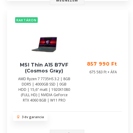
MEGNÉZEM
RAKTÁRON
857 990 Ft
MSI Thin A15 B7VF
(Cosmos Gray)
675 583 Ft + ÁFA
AMD Ryzen 7 7735HS 3.2 | 8GB
DDR5 | 4000GB SSD | 0GB
HDD | 15,6" matt | 1920X1080
(FULL HD) | NVIDIA GeForce
RTX 4060 8GB | W11 PRO
3 év garancia