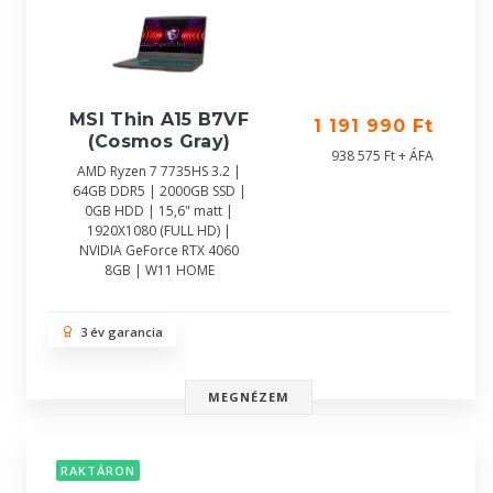
MSI Thin A15 B7VF
1 191 990 Ft
(Cosmos Gray)
938 575 Ft + ÁFA
AMD Ryzen 7 7735HS 3.2 |
64GB DDR5 | 2000GB SSD |
0GB HDD | 15,6" matt |
1920X1080 (FULL HD) |
NVIDIA GeForce RTX 4060
8GB | W11 HOME
3 év garancia
MEGNÉZEM
RAKTÁRON