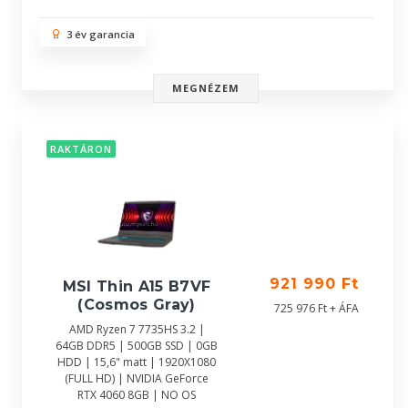
3 év garancia
MEGNÉZEM
RAKTÁRON
921 990 Ft
MSI Thin A15 B7VF
(Cosmos Gray)
725 976 Ft + ÁFA
AMD Ryzen 7 7735HS 3.2 |
64GB DDR5 | 500GB SSD | 0GB
HDD | 15,6" matt | 1920X1080
(FULL HD) | NVIDIA GeForce
RTX 4060 8GB | NO OS