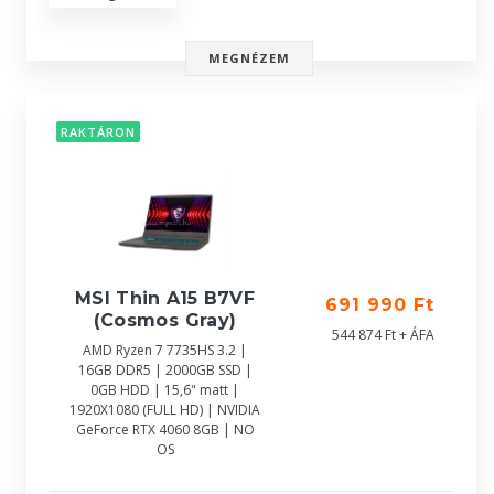
MEGNÉZEM
RAKTÁRON
MSI Thin A15 B7VF
691 990 Ft
(Cosmos Gray)
544 874 Ft + ÁFA
AMD Ryzen 7 7735HS 3.2 |
16GB DDR5 | 2000GB SSD |
0GB HDD | 15,6" matt |
1920X1080 (FULL HD) | NVIDIA
GeForce RTX 4060 8GB | NO
OS