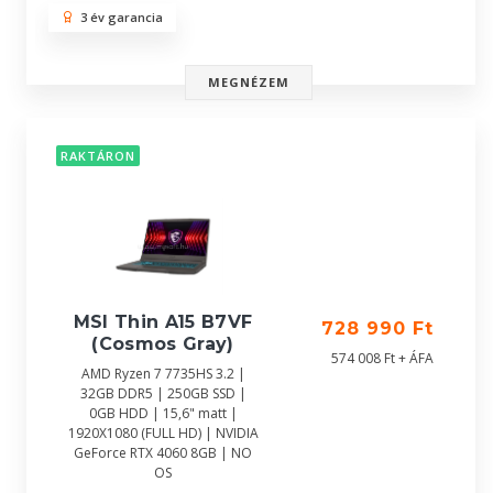
3 év garancia
MEGNÉZEM
RAKTÁRON
MSI Thin A15 B7VF
728 990 Ft
(Cosmos Gray)
574 008 Ft + ÁFA
AMD Ryzen 7 7735HS 3.2 |
32GB DDR5 | 250GB SSD |
0GB HDD | 15,6" matt |
1920X1080 (FULL HD) | NVIDIA
GeForce RTX 4060 8GB | NO
OS