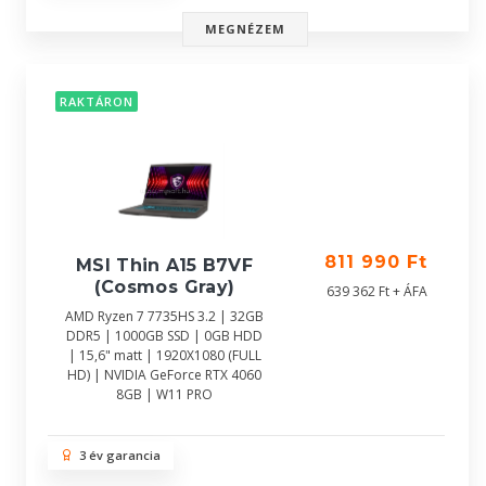
MEGNÉZEM
RAKTÁRON
811 990 Ft
MSI Thin A15 B7VF
(Cosmos Gray)
639 362 Ft + ÁFA
AMD Ryzen 7 7735HS 3.2 | 32GB
DDR5 | 1000GB SSD | 0GB HDD
| 15,6" matt | 1920X1080 (FULL
HD) | NVIDIA GeForce RTX 4060
8GB | W11 PRO
3 év garancia