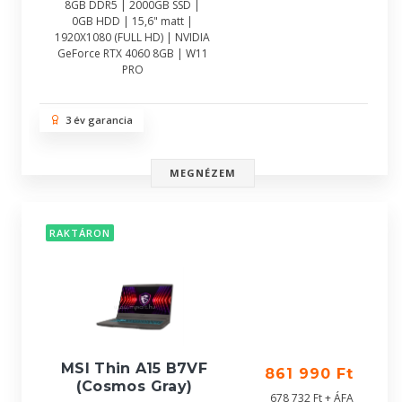
8GB DDR5 | 2000GB SSD |
0GB HDD | 15,6" matt |
1920X1080 (FULL HD) | NVIDIA
GeForce RTX 4060 8GB | W11
PRO
3 év garancia
MEGNÉZEM
RAKTÁRON
MSI Thin A15 B7VF
861 990 Ft
(Cosmos Gray)
678 732 Ft + ÁFA