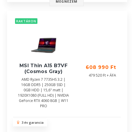
MEGNÉZEM
RAKTÁRON
MSI Thin A15 B7VF
608 990 Ft
(Cosmos Gray)
479 520 Ft + ÁFA
AMD Ryzen 7 7735HS 3.2 |
16GB DDR5 | 250GB SSD |
0GB HDD | 15,6" matt |
1920X1080 (FULL HD) | NVIDIA
GeForce RTX 4060 8GB | W11
PRO
3 év garancia