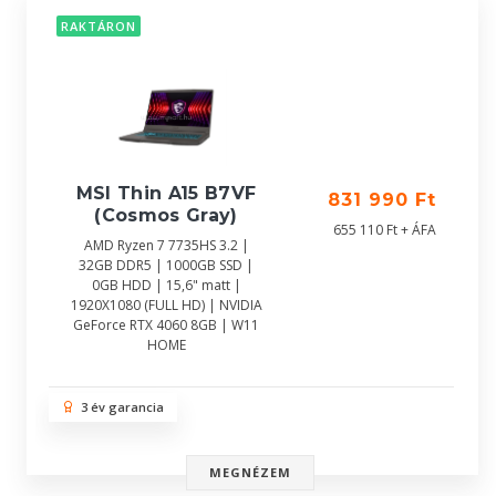
RAKTÁRON
MSI Thin A15 B7VF
831 990 Ft
(Cosmos Gray)
655 110 Ft + ÁFA
AMD Ryzen 7 7735HS 3.2 |
32GB DDR5 | 1000GB SSD |
0GB HDD | 15,6" matt |
1920X1080 (FULL HD) | NVIDIA
GeForce RTX 4060 8GB | W11
HOME
3 év garancia
MEGNÉZEM