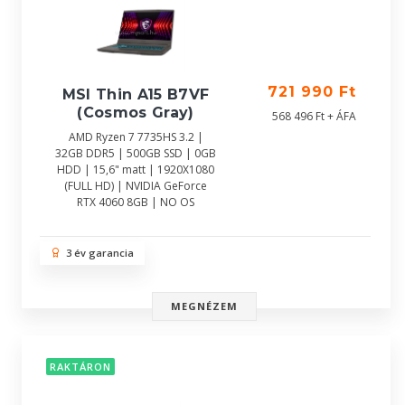
721 990 Ft
MSI Thin A15 B7VF
(Cosmos Gray)
568 496 Ft + ÁFA
AMD Ryzen 7 7735HS 3.2 |
32GB DDR5 | 500GB SSD | 0GB
HDD | 15,6" matt | 1920X1080
(FULL HD) | NVIDIA GeForce
RTX 4060 8GB | NO OS
3 év garancia
MEGNÉZEM
RAKTÁRON