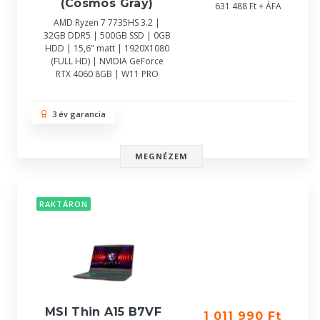
(Cosmos Gray)
631 488 Ft + ÁFA
AMD Ryzen 7 7735HS 3.2 |
32GB DDR5 | 500GB SSD | 0GB
HDD | 15,6" matt | 1920X1080
(FULL HD) | NVIDIA GeForce
RTX 4060 8GB | W11 PRO
3 év garancia
MEGNÉZEM
RAKTÁRON
MSI Thin A15 B7VF
1 011 990 Ft