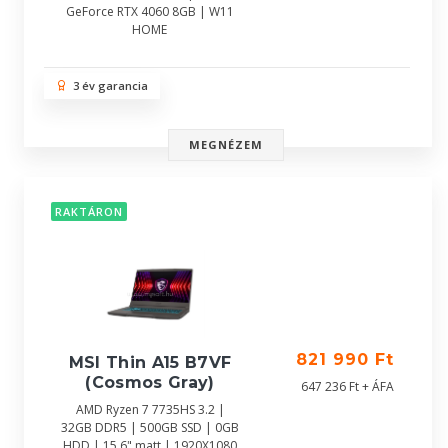
GeForce RTX 4060 8GB | W11
HOME
3 év garancia
MEGNÉZEM
RAKTÁRON
821 990 Ft
MSI Thin A15 B7VF
(Cosmos Gray)
647 236 Ft + ÁFA
AMD Ryzen 7 7735HS 3.2 |
32GB DDR5 | 500GB SSD | 0GB
HDD | 15,6" matt | 1920X1080