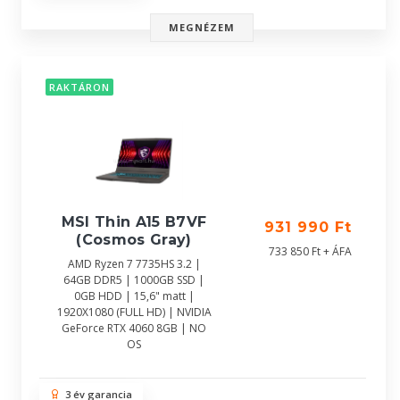
MEGNÉZEM
RAKTÁRON
MSI Thin A15 B7VF
931 990 Ft
(Cosmos Gray)
733 850 Ft + ÁFA
AMD Ryzen 7 7735HS 3.2 |
64GB DDR5 | 1000GB SSD |
0GB HDD | 15,6" matt |
1920X1080 (FULL HD) | NVIDIA
GeForce RTX 4060 8GB | NO
OS
3 év garancia