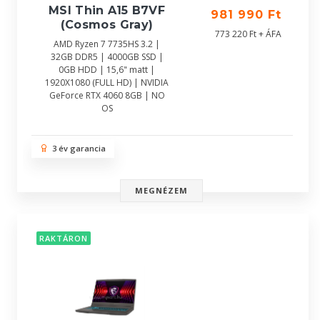
MSI Thin A15 B7VF
981 990 Ft
(Cosmos Gray)
773 220 Ft + ÁFA
AMD Ryzen 7 7735HS 3.2 |
32GB DDR5 | 4000GB SSD |
0GB HDD | 15,6" matt |
1920X1080 (FULL HD) | NVIDIA
GeForce RTX 4060 8GB | NO
OS
3 év garancia
MEGNÉZEM
RAKTÁRON