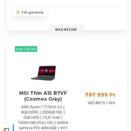
3 év garancia
MEGNÉZEM
RAKTÁRON
MSI Thin A15 B7VF
787 990 Ft
(Cosmos Gray)
620 465 Ft + ÁFA
AMD Ryzen 7 7735HS 3.2 |
8GB DDR5 | 2000GB SSD |
0GB HDD | 15,6" matt |
1920X1080 (FULL HD) | NVIDIA
GeForce RTX 4060 8GB | W11