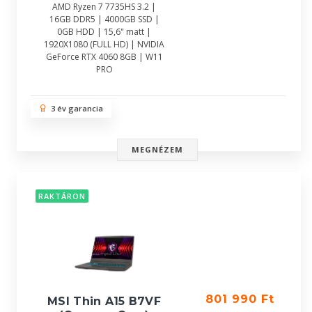
AMD Ryzen 7 7735HS 3.2 |
16GB DDR5 | 4000GB SSD |
0GB HDD | 15,6" matt |
1920X1080 (FULL HD) | NVIDIA
GeForce RTX 4060 8GB | W11
PRO
3 év garancia
MEGNÉZEM
RAKTÁRON
801 990 Ft
MSI Thin A15 B7VF