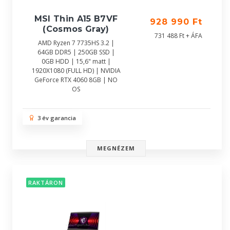
MSI Thin A15 B7VF
928 990 Ft
(Cosmos Gray)
731 488 Ft + ÁFA
AMD Ryzen 7 7735HS 3.2 |
64GB DDR5 | 250GB SSD |
0GB HDD | 15,6" matt |
1920X1080 (FULL HD) | NVIDIA
GeForce RTX 4060 8GB | NO
OS
3 év garancia
MEGNÉZEM
RAKTÁRON