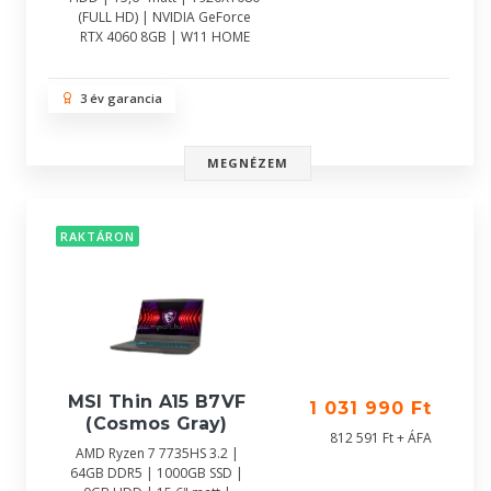
(FULL HD) | NVIDIA GeForce
RTX 4060 8GB | W11 HOME
3 év garancia
MEGNÉZEM
RAKTÁRON
MSI Thin A15 B7VF
1 031 990 Ft
(Cosmos Gray)
812 591 Ft + ÁFA
AMD Ryzen 7 7735HS 3.2 |
64GB DDR5 | 1000GB SSD |