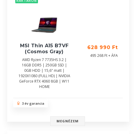
RAKTÁRON
MSI Thin A15 B7VF
628 990 Ft
(Cosmos Gray)
495 268 Ft + ÁFA
AMD Ryzen 7 7735HS 3.2 |
16GB DDR5 | 250GB SSD |
0GB HDD | 15,6" matt |
1920X1080 (FULL HD) | NVIDIA
GeForce RTX 4060 8GB | W11
HOME
3 év garancia
MEGNÉZEM