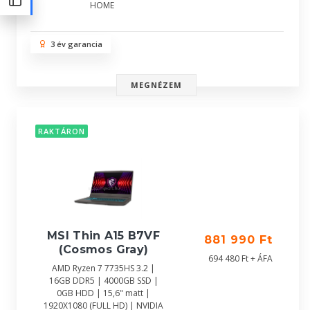
HOME
3 év garancia
MEGNÉZEM
RAKTÁRON
MSI Thin A15 B7VF
881 990 Ft
(Cosmos Gray)
694 480 Ft + ÁFA
AMD Ryzen 7 7735HS 3.2 |
16GB DDR5 | 4000GB SSD |
0GB HDD | 15,6" matt |
1920X1080 (FULL HD) | NVIDIA