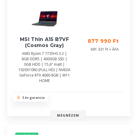
MSI Thin A15 B7VF
877 990 Ft
(Cosmos Gray)
691 331 Ft + ÁFA
AMD Ryzen 7 7735HS 3.2 |
8GB DDR5 | 4000GB SSD |
0GB HDD | 15,6" matt |
1920X1080 (FULL HD) | NVIDIA
GeForce RTX 4060 8GB | W11
HOME
3 év garancia
MEGNÉZEM