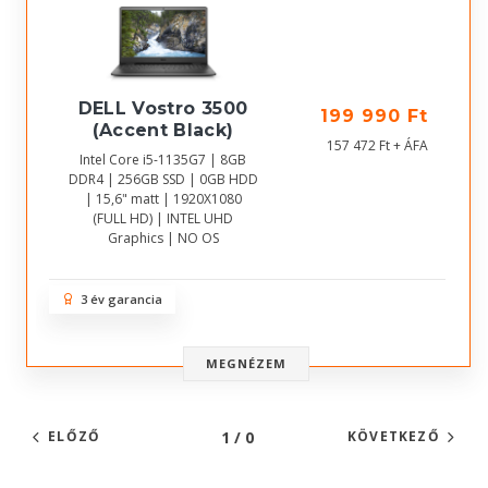
DELL Vostro 3500
199 990 Ft
(Accent Black)
157 472 Ft + ÁFA
Intel Core i5-1135G7 | 8GB
DDR4 | 256GB SSD | 0GB HDD
| 15,6" matt | 1920X1080
(FULL HD) | INTEL UHD
Graphics | NO OS
3 év garancia
MEGNÉZEM
1 / 0
ELŐZŐ
KÖVETKEZŐ