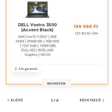
DELL Vostro 3500
199 990 Ft
(Accent Black)
157 472 Ft + ÁFA
Intel Core i5-1135G7 | 8GB
DDR4 | 256GB SSD | 0GB HDD
| 15,6" matt | 1920X1080
(FULL HD) | INTEL UHD
Graphics | NO OS
3 év garancia
MEGNÉZEM
1 / 0
ELŐZŐ
KÖVETKEZŐ