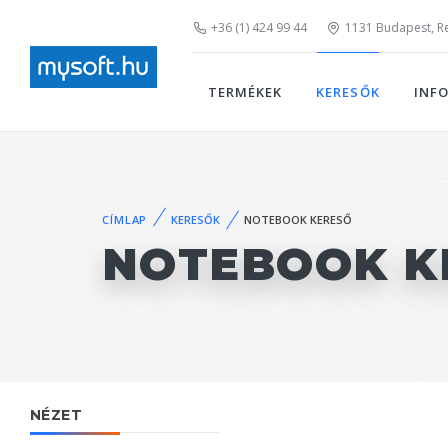
+36 (1) 424 99 44
1131 Budapest, Rei
TERMÉKEK
KERESŐK
INF
CÍMLAP
KERESŐK
NOTEBOOK KERESŐ
NOTEBOOK K
NÉZET