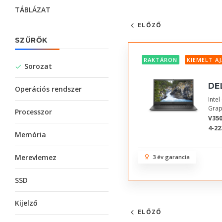
TÁBLÁZAT
ELŐZŐ
SZŰRŐK
RAKTÁRON
KIEMELT A
Sorozat
DE
Operációs rendszer
Inte
Grap
Processzor
V350
4-22
Memória
Merevlemez
3 év garancia
SSD
Kijelző
ELŐZŐ