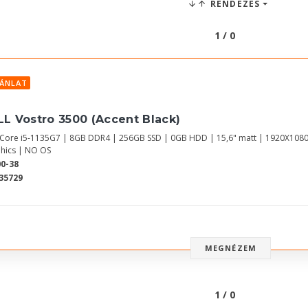
RENDEZÉS
1 / 0
JÁNLAT
LL Vostro 3500 (Accent Black)
l Core i5-1135G7 | 8GB DDR4 | 256GB SSD | 0GB HDD | 15,6" matt | 1920X1080
hics | NO OS
0-38
35729
MEGNÉZEM
1 / 0