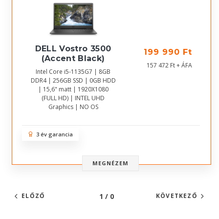
DELL Vostro 3500
199 990 Ft
(Accent Black)
157 472 Ft + ÁFA
Intel Core i5-1135G7 | 8GB
DDR4 | 256GB SSD | 0GB HDD
| 15,6" matt | 1920X1080
(FULL HD) | INTEL UHD
Graphics | NO OS
3 év garancia
MEGNÉZEM
1 / 0
ELŐZŐ
KÖVETKEZŐ