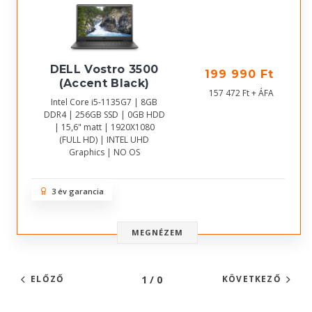
DELL Vostro 3500
199 990 Ft
(Accent Black)
157 472 Ft + ÁFA
Intel Core i5-1135G7 | 8GB
DDR4 | 256GB SSD | 0GB HDD
| 15,6" matt | 1920X1080
(FULL HD) | INTEL UHD
Graphics | NO OS
3 év garancia
MEGNÉZEM
1 / 0
ELŐZŐ
KÖVETKEZŐ