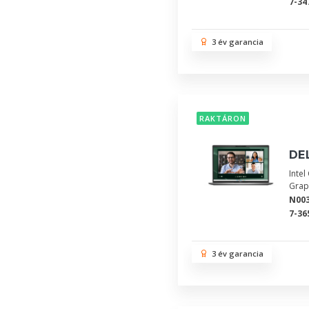
7-34
3 év garancia
RAKTÁRON
DEL
Inte
Grap
N00
7-36
3 év garancia