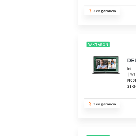
3 év garancia
RAKTÁRON
DEL
Inte
| W1
N00
21-3
3 év garancia