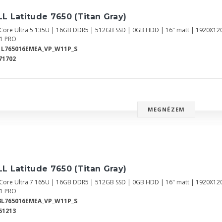
L Latitude 7650 (Titan Gray)
l Core Ultra 5 135U | 16GB DDR5 | 512GB SSD | 0GB HDD | 16" matt | 1920X12
1 PRO
1L765016EMEA_VP_W11P_S
71702
MEGNÉZEM
L Latitude 7650 (Titan Gray)
l Core Ultra 7 165U | 16GB DDR5 | 512GB SSD | 0GB HDD | 16" matt | 1920X12
1 PRO
3L765016EMEA_VP_W11P_S
51213