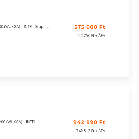
00 (WUXGA) | INTEL Graphics
575 000 Ft
452 756 Ft + ÁFA
200 (WUXGA) | INTEL
942 990 Ft
742 512 Ft + ÁFA