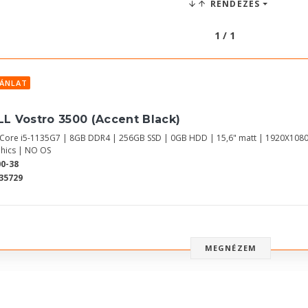
RENDEZÉS
1 / 1
JÁNLAT
LL Vostro 3500 (Accent Black)
l Core i5-1135G7 | 8GB DDR4 | 256GB SSD | 0GB HDD | 15,6" matt | 1920X1080
hics | NO OS
0-38
35729
MEGNÉZEM