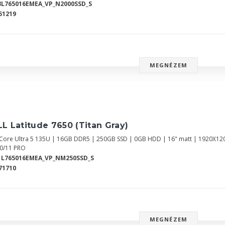
3L765016EMEA_VP_N2000SSD_S
51219
MEGNÉZEM
L Latitude 7650 (Titan Gray)
l Core Ultra 5 135U | 16GB DDR5 | 250GB SSD | 0GB HDD | 16" matt | 1920X12
0/11 PRO
1L765016EMEA_VP_NM250SSD_S
71710
MEGNÉZEM