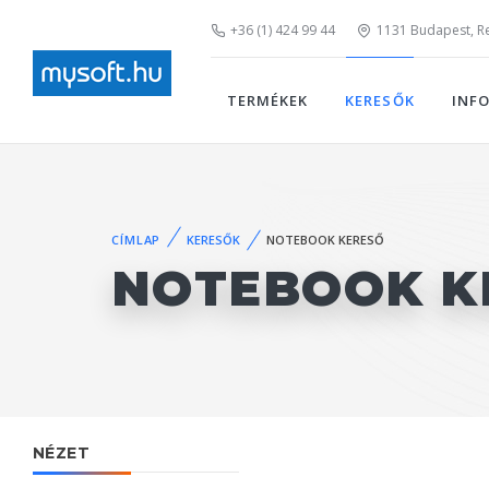
+36 (1) 424 99 44
1131 Budapest, Rei
TERMÉKEK
KERESŐK
INF
CÍMLAP
KERESŐK
NOTEBOOK KERESŐ
NOTEBOOK K
NÉZET