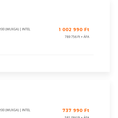
200 (WUXGA) | INTEL
1 002 990 Ft
789 756 Ft + ÁFA
200 (WUXGA) | INTEL
737 990 Ft
581 094 Ft + ÁFA