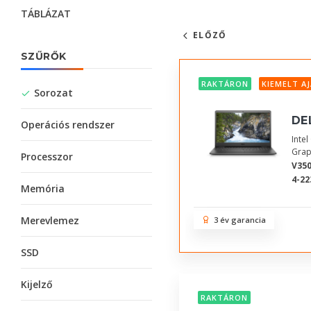
TÁBLÁZAT
ELŐZŐ
SZŰRŐK
RAKTÁRON
KIEMELT A
Sorozat
DE
Operációs rendszer
Inte
Grap
Processzor
V350
4-22
Memória
Merevlemez
3 év garancia
SSD
Kijelző
RAKTÁRON