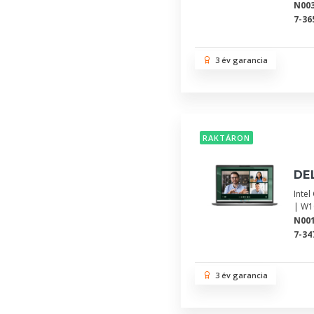
N00
7-36
3 év garancia
RAKTÁRON
DEL
Inte
| W1
N00
7-34
3 év garancia