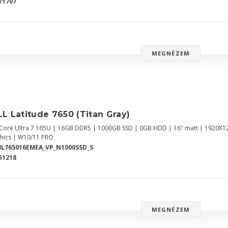
71707
MEGNÉZEM
L Latitude 7650 (Titan Gray)
l Core Ultra 7 165U | 16GB DDR5 | 1000GB SSD | 0GB HDD | 16" matt | 1920X1
hics | W10/11 PRO
3L765016EMEA_VP_N1000SSD_S
51218
MEGNÉZEM