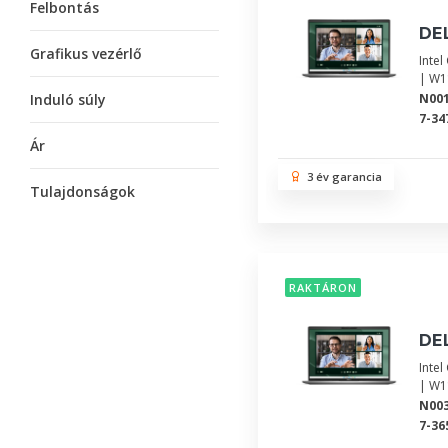
Felbontás
DEL
Grafikus vezérlő
Inte
| W1
Induló súly
N00
7-34
Ár
3 év garancia
Tulajdonságok
RAKTÁRON
DEL
Inte
| W1
N00
7-36