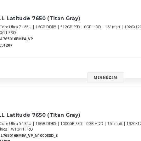
L Latitude 7650 (Titan Gray)
l Core Ultra 7 165U | 16GB DDR5 | 512GB SSD | 0GB HDD | 16" matt | 1920X12
0/11 PRO
3L765016EMEA_VP
651207
MEGNÉZEM
L Latitude 7650 (Titan Gray)
l Core Ultra 5 135U | 16GB DDR5 | 1000GB SSD | 0GB HDD | 16" matt | 1920X1
hics | W10/11 PRO
1L765016EMEA_VP_N1000SSD_S