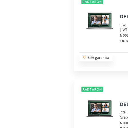
RAKTÁRON
DEL
Inte
| W1
N00
18-3
3 év garancia
RAKTÁRON
DEL
Inte
Grap
N00