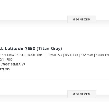
MEGNÉZEM
L Latitude 7650 (Titan Gray)
l Core Ultra 5 135U | 16GB DDR5 | 512GB SSD | 0GB HDD | 16" matt | 1920X12
0/11 PRO
1L765016EMEA_VP
471695
MEGNÉZEM