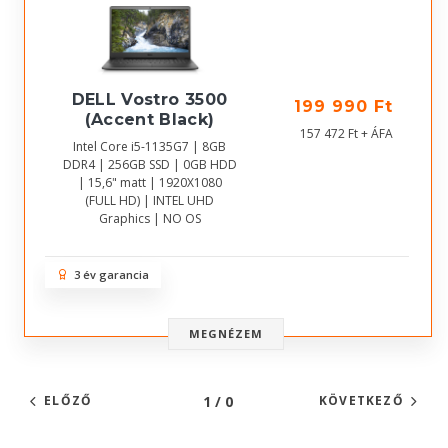
DELL Vostro 3500
199 990 Ft
(Accent Black)
157 472 Ft + ÁFA
Intel Core i5-1135G7 | 8GB
DDR4 | 256GB SSD | 0GB HDD
| 15,6" matt | 1920X1080
(FULL HD) | INTEL UHD
Graphics | NO OS
3 év garancia
MEGNÉZEM
1 / 0
ELŐZŐ
KÖVETKEZŐ