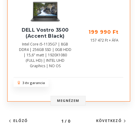
DELL Vostro 3500
199 990 Ft
(Accent Black)
157 472 Ft + ÁFA
Intel Core i5-1135G7 | 8GB
DDR4 | 256GB SSD | 0GB HDD
| 15,6" matt | 1920X1080
(FULL HD) | INTEL UHD
Graphics | NO OS
3 év garancia
MEGNÉZEM
1 / 0
ELŐZŐ
KÖVETKEZŐ