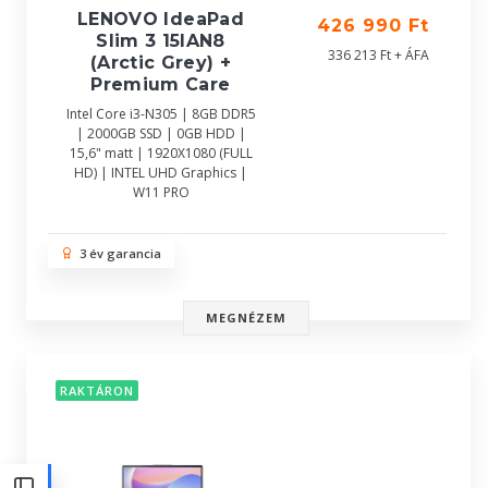
LENOVO IdeaPad
426 990 Ft
Slim 3 15IAN8
336 213 Ft + ÁFA
(Arctic Grey) +
Premium Care
Intel Core i3-N305 | 8GB DDR5
| 2000GB SSD | 0GB HDD |
15,6" matt | 1920X1080 (FULL
HD) | INTEL UHD Graphics |
W11 PRO
3 év garancia
MEGNÉZEM
RAKTÁRON