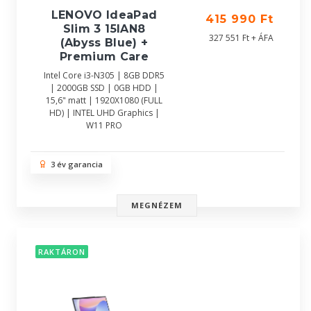
LENOVO IdeaPad
415 990 Ft
Slim 3 15IAN8
327 551 Ft + ÁFA
(Abyss Blue) +
Premium Care
Intel Core i3-N305 | 8GB DDR5
| 2000GB SSD | 0GB HDD |
15,6" matt | 1920X1080 (FULL
HD) | INTEL UHD Graphics |
W11 PRO
3 év garancia
MEGNÉZEM
RAKTÁRON