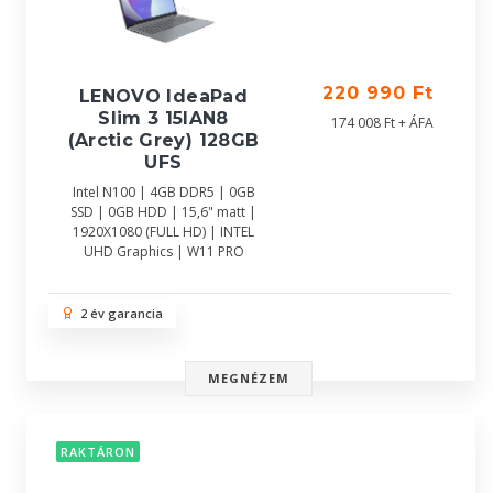
220 990 Ft
LENOVO IdeaPad
Slim 3 15IAN8
174 008 Ft + ÁFA
(Arctic Grey) 128GB
UFS
Intel N100 | 4GB DDR5 | 0GB
SSD | 0GB HDD | 15,6" matt |
1920X1080 (FULL HD) | INTEL
UHD Graphics | W11 PRO
2 év garancia
MEGNÉZEM
RAKTÁRON