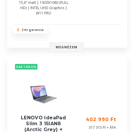
15,6" matt | 1920X1080 (FULL
HD) | INTEL UHD Graphics |
W11 PRO
3 év garancia
MEGNÉZEM
RAKTÁRON
LENOVO IdeaPad
402 990 Ft
Slim 3 15IAN8
317 315 Ft + ÁFA
(Arctic Grey) +