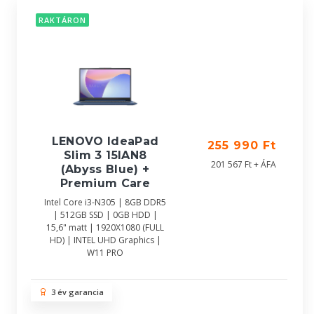
RAKTÁRON
LENOVO IdeaPad
255 990 Ft
Slim 3 15IAN8
201 567 Ft + ÁFA
(Abyss Blue) +
Premium Care
Intel Core i3-N305 | 8GB DDR5
| 512GB SSD | 0GB HDD |
15,6" matt | 1920X1080 (FULL
HD) | INTEL UHD Graphics |
W11 PRO
3 év garancia