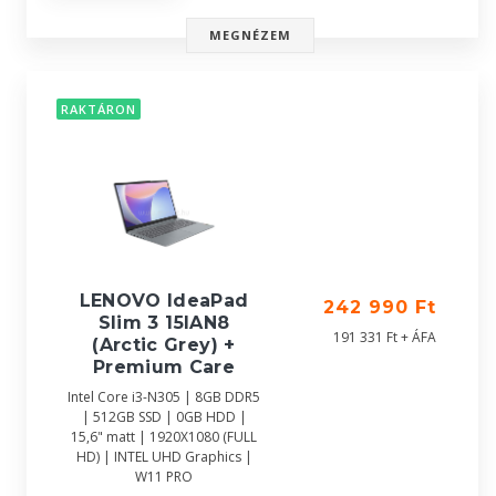
MEGNÉZEM
RAKTÁRON
LENOVO IdeaPad
242 990 Ft
Slim 3 15IAN8
191 331 Ft + ÁFA
(Arctic Grey) +
Premium Care
Intel Core i3-N305 | 8GB DDR5
| 512GB SSD | 0GB HDD |
15,6" matt | 1920X1080 (FULL
HD) | INTEL UHD Graphics |
W11 PRO