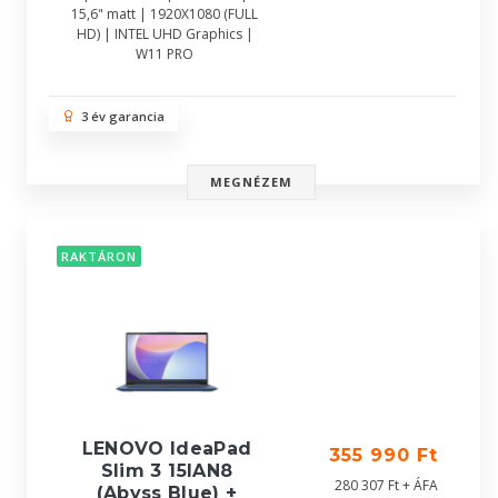
15,6" matt | 1920X1080 (FULL
HD) | INTEL UHD Graphics |
W11 PRO
3 év garancia
MEGNÉZEM
RAKTÁRON
LENOVO IdeaPad
355 990 Ft
Slim 3 15IAN8
280 307 Ft + ÁFA
(Abyss Blue) +