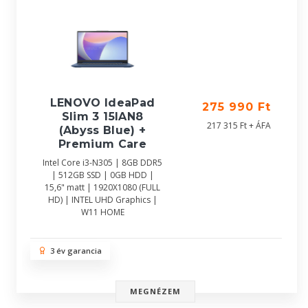
LENOVO IdeaPad
275 990 Ft
Slim 3 15IAN8
217 315 Ft + ÁFA
(Abyss Blue) +
Premium Care
Intel Core i3-N305 | 8GB DDR5
| 512GB SSD | 0GB HDD |
15,6" matt | 1920X1080 (FULL
HD) | INTEL UHD Graphics |
W11 HOME
3 év garancia
MEGNÉZEM