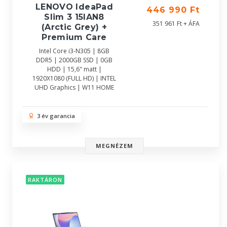
LENOVO IdeaPad
446 990 Ft
Slim 3 15IAN8
351 961 Ft + ÁFA
(Arctic Grey) +
Premium Care
Intel Core i3-N305 | 8GB
DDR5 | 2000GB SSD | 0GB
HDD | 15,6" matt |
1920X1080 (FULL HD) | INTEL
UHD Graphics | W11 HOME
3 év garancia
MEGNÉZEM
RAKTÁRON