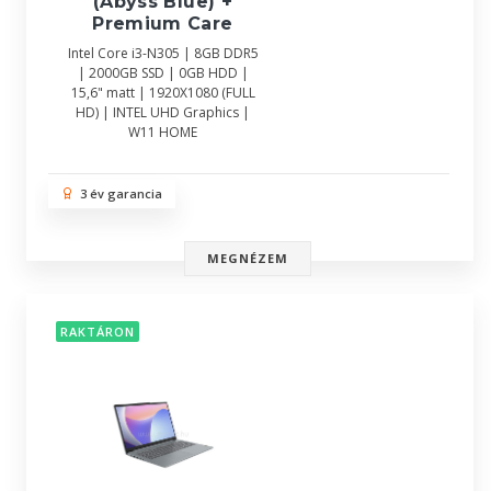
(Abyss Blue) +
Premium Care
Intel Core i3-N305 | 8GB DDR5
| 2000GB SSD | 0GB HDD |
15,6" matt | 1920X1080 (FULL
HD) | INTEL UHD Graphics |
W11 HOME
3 év garancia
MEGNÉZEM
RAKTÁRON