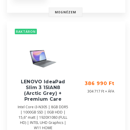
MEGNÉZEM
RAKTÁRON
LENOVO IdeaPad
386 990 Ft
Slim 3 15IAN8
304 717 Ft + ÁFA
(Arctic Grey) +
Premium Care
Intel Core i3-N305 | 8GB DDR5
| 1000GB SSD | 0GB HDD |
15,6" matt | 1920X1080 (FULL
HD) | INTEL UHD Graphics |
W11 HOME