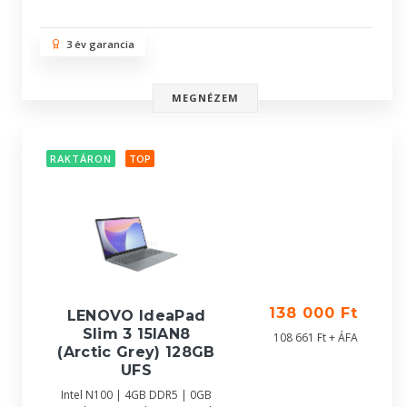
3 év garancia
MEGNÉZEM
RAKTÁRON
TOP
138 000 Ft
LENOVO IdeaPad
Slim 3 15IAN8
108 661 Ft + ÁFA
(Arctic Grey) 128GB
UFS
Intel N100 | 4GB DDR5 | 0GB