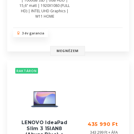
| 1000GB SSD | 0GB HDD |
15,6" matt | 1920X1080 (FULL
HD) | INTEL UHD Graphics |
W11 HOME
3 év garancia
MEGNÉZEM
RAKTÁRON
LENOVO IdeaPad
435 990 Ft
Slim 3 15IAN8
343 299 Ft + ÁFA