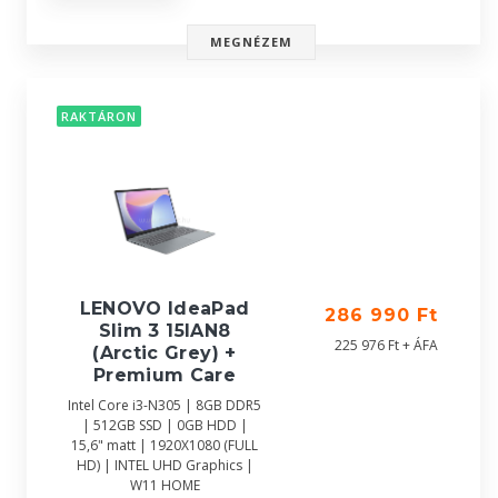
MEGNÉZEM
RAKTÁRON
LENOVO IdeaPad
286 990 Ft
Slim 3 15IAN8
225 976 Ft + ÁFA
(Arctic Grey) +
Premium Care
Intel Core i3-N305 | 8GB DDR5
| 512GB SSD | 0GB HDD |
15,6" matt | 1920X1080 (FULL
HD) | INTEL UHD Graphics |
W11 HOME