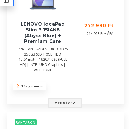
LENOVO IdeaPad
272 990 Ft
Slim 3 15IAN8
214 953 Ft + ÁFA
(Abyss Blue) +
Premium Care
Intel Core i3-N305 | 8GB DDR5
| 250GB SSD | 0GB HDD |
15,6" matt | 1920X1080 (FULL
HD) | INTEL UHD Graphics |
W11 HOME
3 év garancia
MEGNÉZEM
RAKTÁRON