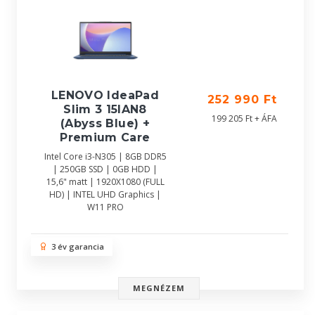
LENOVO IdeaPad
252 990 Ft
Slim 3 15IAN8
199 205 Ft + ÁFA
(Abyss Blue) +
Premium Care
Intel Core i3-N305 | 8GB DDR5
| 250GB SSD | 0GB HDD |
15,6" matt | 1920X1080 (FULL
HD) | INTEL UHD Graphics |
W11 PRO
3 év garancia
MEGNÉZEM