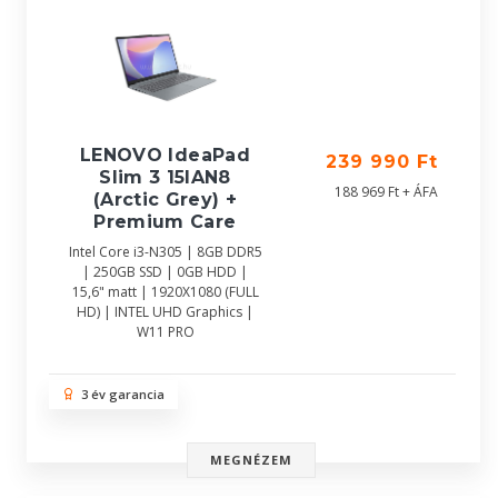
LENOVO IdeaPad
239 990 Ft
Slim 3 15IAN8
188 969 Ft + ÁFA
(Arctic Grey) +
Premium Care
Intel Core i3-N305 | 8GB DDR5
| 250GB SSD | 0GB HDD |
15,6" matt | 1920X1080 (FULL
HD) | INTEL UHD Graphics |
W11 PRO
3 év garancia
MEGNÉZEM