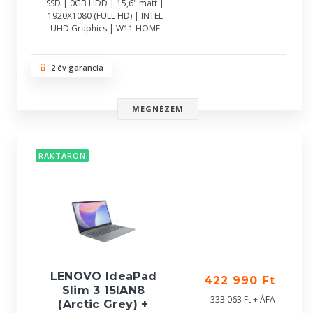
SSD | 0GB HDD | 15,6" matt |
1920X1080 (FULL HD) | INTEL
UHD Graphics | W11 HOME
2 év garancia
MEGNÉZEM
RAKTÁRON
LENOVO IdeaPad
422 990 Ft
Slim 3 15IAN8
333 063 Ft + ÁFA
(Arctic Grey) +