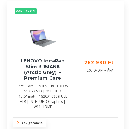
RAKTÁRON
LENOVO IdeaPad
262 990 Ft
Slim 3 15IAN8
207 079 Ft + ÁFA
(Arctic Grey) +
Premium Care
Intel Core i3-N305 | 8GB DDR5
| 512GB SSD | 0GB HDD |
15,6" matt | 1920X1080 (FULL
HD) | INTEL UHD Graphics |
W11 HOME
3 év garancia