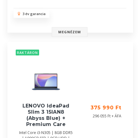
3 év garancia
MEGNÉZEM
RAKTÁRON
LENOVO IdeaPad
375 990 Ft
Slim 3 15IAN8
296 055 Ft + ÁFA
(Abyss Blue) +
Premium Care
Intel Core i3-N305 | 8GB DDR5