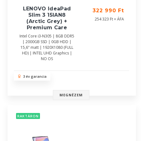
LENOVO IdeaPad
322 990 Ft
Slim 3 15IAN8
254 323 Ft + ÁFA
(Arctic Grey) +
Premium Care
Intel Core i3-N305 | 8GB DDR5
| 2000GB SSD | 0GB HDD |
15,6" matt | 1920X1080 (FULL
HD) | INTEL UHD Graphics |
NO OS
3 év garancia
MEGNÉZEM
RAKTÁRON