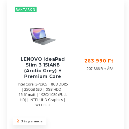
RAKTÁRON
LENOVO IdeaPad
263 990 Ft
Slim 3 15IAN8
207 866 Ft + ÁFA
(Arctic Grey) +
Premium Care
Intel Core i3-N305 | 8GB DDR5
| 250GB SSD | 0GB HDD |
15,6" matt | 1920X1080 (FULL
HD) | INTEL UHD Graphics |
W11 PRO
3 év garancia