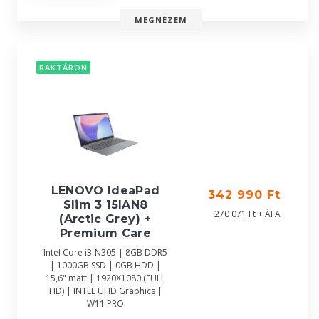
MEGNÉZEM
RAKTÁRON
LENOVO IdeaPad
342 990 Ft
Slim 3 15IAN8
270 071 Ft + ÁFA
(Arctic Grey) +
Premium Care
Intel Core i3-N305 | 8GB DDR5
| 1000GB SSD | 0GB HDD |
15,6" matt | 1920X1080 (FULL
HD) | INTEL UHD Graphics |
W11 PRO