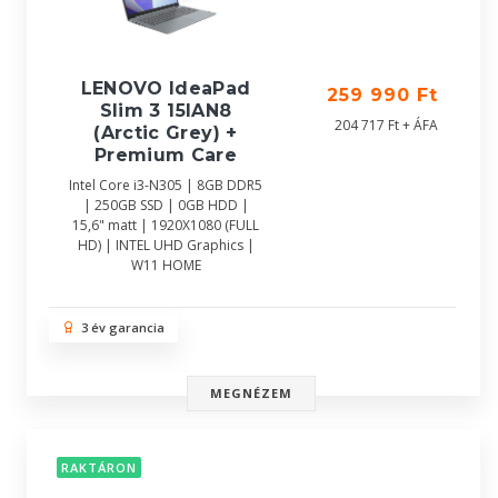
LENOVO IdeaPad
259 990 Ft
Slim 3 15IAN8
204 717 Ft + ÁFA
(Arctic Grey) +
Premium Care
Intel Core i3-N305 | 8GB DDR5
| 250GB SSD | 0GB HDD |
15,6" matt | 1920X1080 (FULL
HD) | INTEL UHD Graphics |
W11 HOME
3 év garancia
MEGNÉZEM
RAKTÁRON