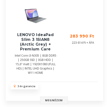
LENOVO IdeaPad
283 990 Ft
Slim 3 15IAN8
223 614 Ft + ÁFA
(Arctic Grey) +
Premium Care
Intel Core i3-N305 | 8GB DDR5
| 250GB SSD | 0GB HDD |
15,6" matt | 1920X1080 (FULL
HD) | INTEL UHD Graphics |
W11 HOME
3 év garancia
MEGNÉZEM