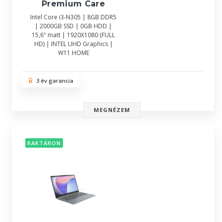
Premium Care
Intel Core i3-N305 | 8GB DDR5
| 2000GB SSD | 0GB HDD |
15,6" matt | 1920X1080 (FULL
HD) | INTEL UHD Graphics |
W11 HOME
3 év garancia
MEGNÉZEM
RAKTÁRON