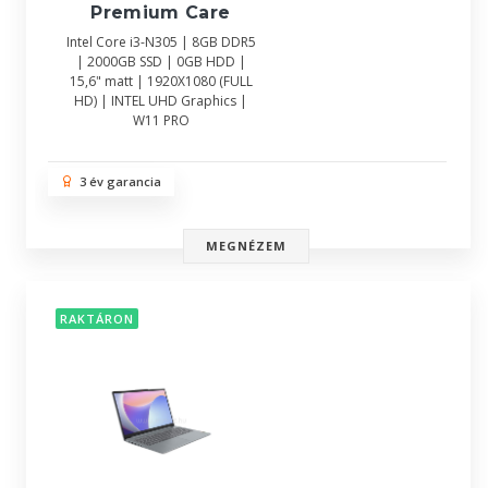
Premium Care
Intel Core i3-N305 | 8GB DDR5
| 2000GB SSD | 0GB HDD |
15,6" matt | 1920X1080 (FULL
HD) | INTEL UHD Graphics |
W11 PRO
3 év garancia
MEGNÉZEM
RAKTÁRON