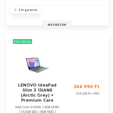
3 év garancia
MEGNÉZEM
RAKTÁRON
LENOVO IdeaPad
266 990 Ft
Slim 3 15IAN8
210 228 Ft + ÁFA
(Arctic Grey) +
Premium Care
Intel Core i3-N305 | 8GB DDR5
| 512GB SSD | 0GB HDD |