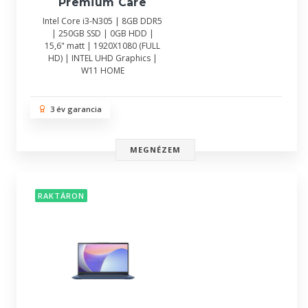
Premium Care
Intel Core i3-N305 | 8GB DDR5
| 250GB SSD | 0GB HDD |
15,6" matt | 1920X1080 (FULL
HD) | INTEL UHD Graphics |
W11 HOME
3 év garancia
MEGNÉZEM
RAKTÁRON