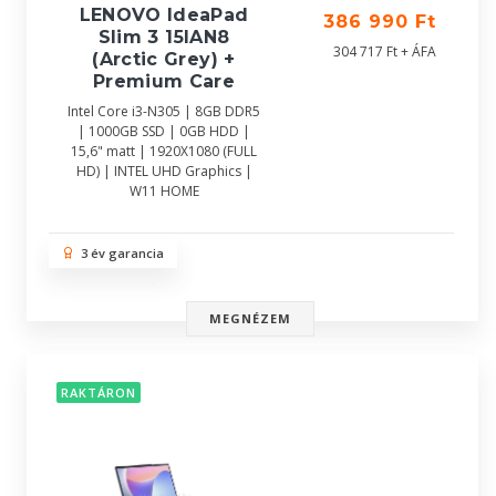
LENOVO IdeaPad
386 990 Ft
Slim 3 15IAN8
304 717 Ft + ÁFA
(Arctic Grey) +
Premium Care
Intel Core i3-N305 | 8GB DDR5
| 1000GB SSD | 0GB HDD |
15,6" matt | 1920X1080 (FULL
HD) | INTEL UHD Graphics |
W11 HOME
3 év garancia
MEGNÉZEM
RAKTÁRON