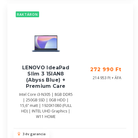
RAKTÁRON
LENOVO IdeaPad
272 990 Ft
Slim 3 15IAN8
214 953 Ft + ÁFA
(Abyss Blue) +
Premium Care
Intel Core i3-N305 | 8GB DDR5
| 250GB SSD | 0GB HDD |
15,6" matt | 1920X1080 (FULL
HD) | INTEL UHD Graphics |
W11 HOME
3 év garancia