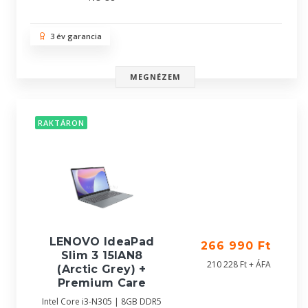
3 év garancia
MEGNÉZEM
RAKTÁRON
LENOVO IdeaPad
266 990 Ft
Slim 3 15IAN8
210 228 Ft + ÁFA
(Arctic Grey) +
Premium Care
Intel Core i3-N305 | 8GB DDR5