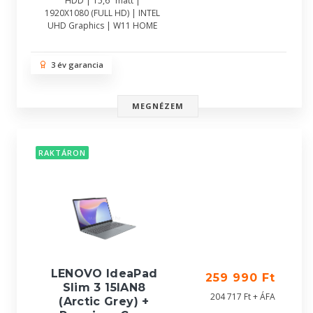
HDD | 15,6" matt |
1920X1080 (FULL HD) | INTEL
UHD Graphics | W11 HOME
3 év garancia
MEGNÉZEM
RAKTÁRON
LENOVO IdeaPad
259 990 Ft
Slim 3 15IAN8
204 717 Ft + ÁFA
(Arctic Grey) +