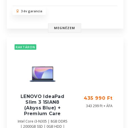
3 év garancia
MEGNÉZEM
RAKTÁRON
LENOVO IdeaPad
435 990 Ft
Slim 3 15IAN8
343 299 Ft + ÁFA
(Abyss Blue) +
Premium Care
Intel Core i3-N305 | 8GB DDR5
| 2000GB SSD | 0GB HDD |