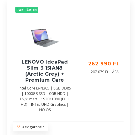
RAKTÁRON
LENOVO IdeaPad
262 990 Ft
Slim 3 15IAN8
207 079 Ft + ÁFA
(Arctic Grey) +
Premium Care
Intel Core i3-N305 | 8GB DDR5
| 1000GB SSD | 0GB HDD |
15,6" matt | 1920X1080 (FULL
HD) | INTEL UHD Graphics |
NO OS
3 év garancia