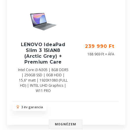
LENOVO IdeaPad
239 990 Ft
Slim 3 15IAN8
188 969 Ft + ÁFA
(Arctic Grey) +
Premium Care
Intel Core i3-N305 | 8GB DDR5
| 250GB SSD | 0GB HDD |
15,6" matt | 1920X1080 (FULL
HD) | INTEL UHD Graphics |
W11 PRO
3 év garancia
MEGNÉZEM