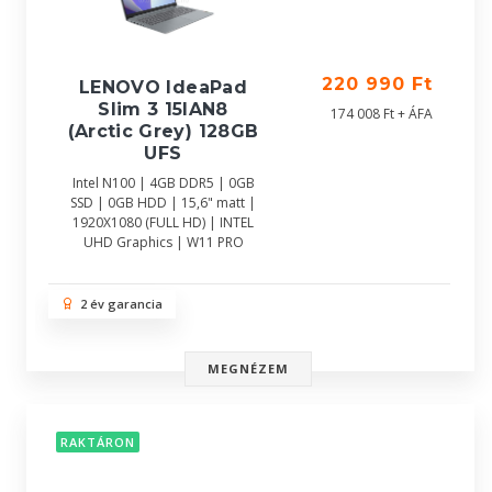
220 990 Ft
LENOVO IdeaPad
Slim 3 15IAN8
174 008 Ft + ÁFA
(Arctic Grey) 128GB
UFS
Intel N100 | 4GB DDR5 | 0GB
SSD | 0GB HDD | 15,6" matt |
1920X1080 (FULL HD) | INTEL
UHD Graphics | W11 PRO
2 év garancia
MEGNÉZEM
RAKTÁRON