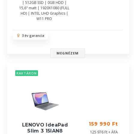
| 512GB SSD | 0GB HDD |
15,6" matt | 1920X1080 (FULL
HD) | INTEL UHD Graphics |
W11 PRO
3 év garancia
MEGNÉZEM
RAKTÁRON
159 990 Ft
LENOVO IdeaPad
Slim 3 15IAN8
125 976 Ft + ÁFA