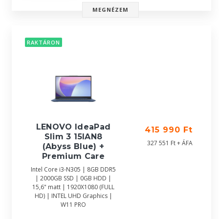
MEGNÉZEM
RAKTÁRON
LENOVO IdeaPad
415 990 Ft
Slim 3 15IAN8
327 551 Ft + ÁFA
(Abyss Blue) +
Premium Care
Intel Core i3-N305 | 8GB DDR5
| 2000GB SSD | 0GB HDD |
15,6" matt | 1920X1080 (FULL
HD) | INTEL UHD Graphics |
W11 PRO