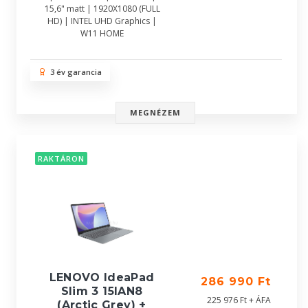
15,6" matt | 1920X1080 (FULL
HD) | INTEL UHD Graphics |
W11 HOME
3 év garancia
MEGNÉZEM
RAKTÁRON
LENOVO IdeaPad
286 990 Ft
Slim 3 15IAN8
225 976 Ft + ÁFA
(Arctic Grey) +