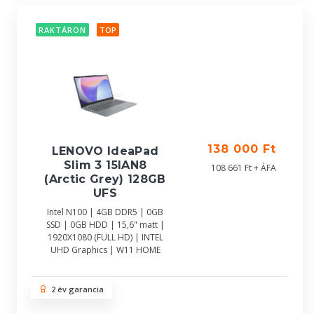
RAKTÁRON
TOP
138 000 Ft
LENOVO IdeaPad
Slim 3 15IAN8
108 661 Ft + ÁFA
(Arctic Grey) 128GB
UFS
Intel N100 | 4GB DDR5 | 0GB
SSD | 0GB HDD | 15,6" matt |
1920X1080 (FULL HD) | INTEL
UHD Graphics | W11 HOME
2 év garancia