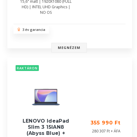
15,6" matt | 1920X1080 (FULL
HD) | INTEL UHD Graphics |
NO OS
3 év garancia
MEGNÉZEM
RAKTÁRON
LENOVO IdeaPad
355 990 Ft
Slim 3 15IAN8
280 307 Ft + ÁFA
(Abyss Blue) +