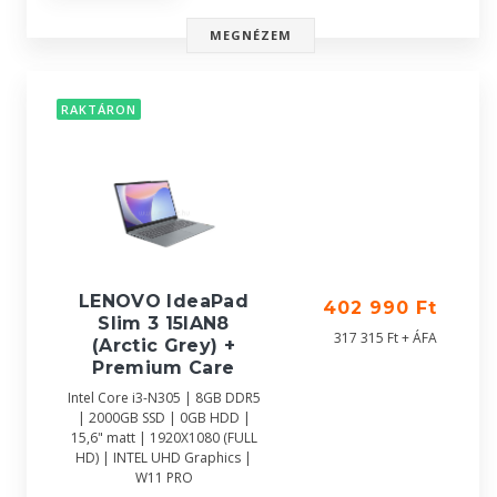
MEGNÉZEM
RAKTÁRON
LENOVO IdeaPad
402 990 Ft
Slim 3 15IAN8
317 315 Ft + ÁFA
(Arctic Grey) +
Premium Care
Intel Core i3-N305 | 8GB DDR5
| 2000GB SSD | 0GB HDD |
15,6" matt | 1920X1080 (FULL
HD) | INTEL UHD Graphics |
W11 PRO