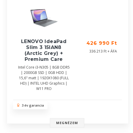
LENOVO IdeaPad
426 990 Ft
Slim 3 15IAN8
336 213 Ft + ÁFA
(Arctic Grey) +
Premium Care
Intel Core i3-N305 | 8GB DDR5
| 2000GB SSD | 0GB HDD |
15,6" matt | 1920X1080 (FULL
HD) | INTEL UHD Graphics |
W11 PRO
3 év garancia
MEGNÉZEM