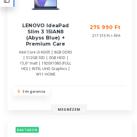
LENOVO IdeaPad
275 990 Ft
Slim 3 15IAN8
217 315 Ft + ÁFA
(Abyss Blue) +
Premium Care
Intel Core i3-N305 | 8GB DDR5
| 512GB SSD | 0GB HDD |
15,6" matt | 1920X1080 (FULL
HD) | INTEL UHD Graphics |
W11 HOME
3 év garancia
MEGNÉZEM
RAKTÁRON