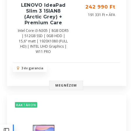
LENOVO IdeaPad
242 990 Ft
Slim 3 15IAN8
191 331 Ft + ÁFA
(Arctic Grey) +
Premium Care
Intel Core i3-N305 | 8GB DDR5
| 512GB SSD | 0GB HDD |
15,6" matt | 1920X1080 (FULL
HD) | INTEL UHD Graphics |
W11 PRO
3 év garancia
MEGNÉZEM
RAKTÁRON