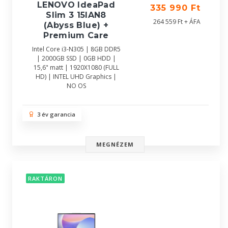
LENOVO IdeaPad
335 990 Ft
Slim 3 15IAN8
264 559 Ft + ÁFA
(Abyss Blue) +
Premium Care
Intel Core i3-N305 | 8GB DDR5
| 2000GB SSD | 0GB HDD |
15,6" matt | 1920X1080 (FULL
HD) | INTEL UHD Graphics |
NO OS
3 év garancia
MEGNÉZEM
RAKTÁRON