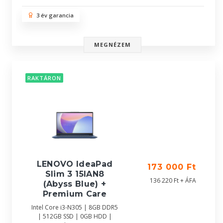
3 év garancia
MEGNÉZEM
RAKTÁRON
LENOVO IdeaPad
173 000 Ft
Slim 3 15IAN8
136 220 Ft + ÁFA
(Abyss Blue) +
Premium Care
Intel Core i3-N305 | 8GB DDR5
| 512GB SSD | 0GB HDD |