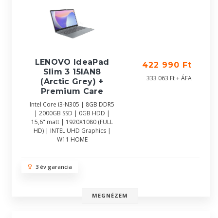
LENOVO IdeaPad
422 990 Ft
Slim 3 15IAN8
333 063 Ft + ÁFA
(Arctic Grey) +
Premium Care
Intel Core i3-N305 | 8GB DDR5
| 2000GB SSD | 0GB HDD |
15,6" matt | 1920X1080 (FULL
HD) | INTEL UHD Graphics |
W11 HOME
3 év garancia
MEGNÉZEM