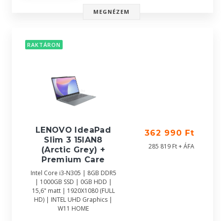
MEGNÉZEM
RAKTÁRON
LENOVO IdeaPad
362 990 Ft
Slim 3 15IAN8
285 819 Ft + ÁFA
(Arctic Grey) +
Premium Care
Intel Core i3-N305 | 8GB DDR5
| 1000GB SSD | 0GB HDD |
15,6" matt | 1920X1080 (FULL
HD) | INTEL UHD Graphics |
W11 HOME