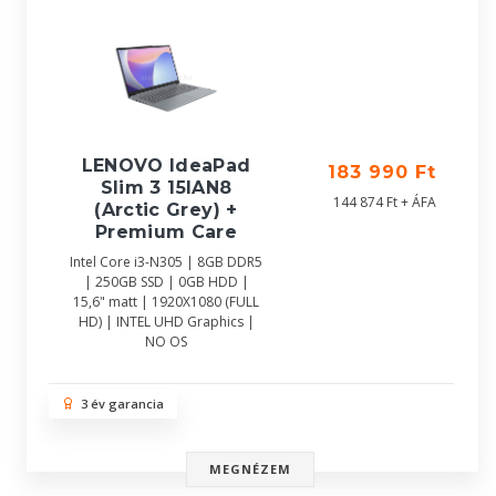
LENOVO IdeaPad
183 990 Ft
Slim 3 15IAN8
144 874 Ft + ÁFA
(Arctic Grey) +
Premium Care
Intel Core i3-N305 | 8GB DDR5
| 250GB SSD | 0GB HDD |
15,6" matt | 1920X1080 (FULL
HD) | INTEL UHD Graphics |
NO OS
3 év garancia
MEGNÉZEM