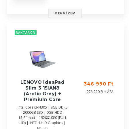
MEGNÉZEM
RAKTÁRON
LENOVO IdeaPad
346 990 Ft
Slim 3 15IAN8
273 220 Ft + ÁFA
(Arctic Grey) +
Premium Care
Intel Core i3-N305 | 8GB DDR5
| 2000GB SSD | 0GB HDD |
15,6" matt | 1920X1080 (FULL
HD) | INTEL UHD Graphics |
NO OS