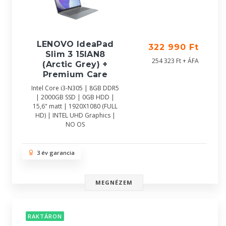
LENOVO IdeaPad
322 990 Ft
Slim 3 15IAN8
254 323 Ft + ÁFA
(Arctic Grey) +
Premium Care
Intel Core i3-N305 | 8GB DDR5
| 2000GB SSD | 0GB HDD |
15,6" matt | 1920X1080 (FULL
HD) | INTEL UHD Graphics |
NO OS
3 év garancia
MEGNÉZEM
RAKTÁRON