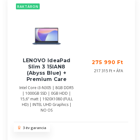
RAKTÁRON
LENOVO IdeaPad
275 990 Ft
Slim 3 15IAN8
217 315 Ft + ÁFA
(Abyss Blue) +
Premium Care
Intel Core i3-N305 | 8GB DDR5
| 1000GB SSD | 0GB HDD |
15,6" matt | 1920X1080 (FULL
HD) | INTEL UHD Graphics |
NO OS
3 év garancia