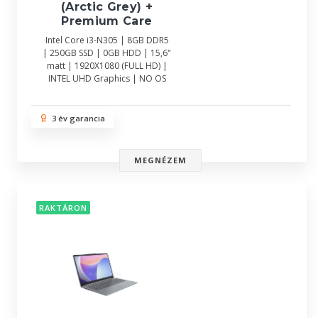
(Arctic Grey) +
Premium Care
Intel Core i3-N305 | 8GB DDR5
| 250GB SSD | 0GB HDD | 15,6"
matt | 1920X1080 (FULL HD) |
INTEL UHD Graphics | NO OS
3 év garancia
MEGNÉZEM
RAKTÁRON