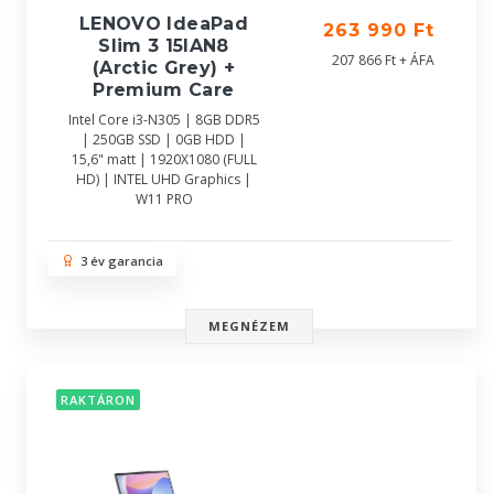
LENOVO IdeaPad
263 990 Ft
Slim 3 15IAN8
207 866 Ft + ÁFA
(Arctic Grey) +
Premium Care
Intel Core i3-N305 | 8GB DDR5
| 250GB SSD | 0GB HDD |
15,6" matt | 1920X1080 (FULL
HD) | INTEL UHD Graphics |
W11 PRO
3 év garancia
MEGNÉZEM
RAKTÁRON