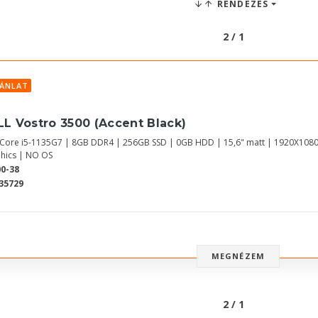
RENDEZÉS
2 / 1
JÁNLAT
LL Vostro 3500 (Accent Black)
l Core i5-1135G7 | 8GB DDR4 | 256GB SSD | 0GB HDD | 15,6" matt | 1920X1080
hics | NO OS
0-38
35729
MEGNÉZEM
2 / 1