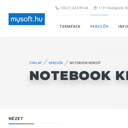
+36 (1) 424 99 44
1131 Budapest, Rei
TERMÉKEK
KERESŐK
INF
CÍMLAP
KERESŐK
NOTEBOOK KERESŐ
NOTEBOOK K
NÉZET