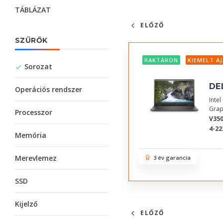
TÁBLÁZAT
ELŐZŐ
SZŰRŐK
RAKTÁRON
KIEMELT A
Sorozat
DE
Operációs rendszer
Inte
Grap
Processzor
V350
4-22
Memória
Merevlemez
3 év garancia
SSD
Kijelző
ELŐZŐ