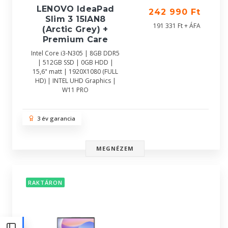
LENOVO IdeaPad
242 990 Ft
Slim 3 15IAN8
191 331 Ft + ÁFA
(Arctic Grey) +
Premium Care
Intel Core i3-N305 | 8GB DDR5
| 512GB SSD | 0GB HDD |
15,6" matt | 1920X1080 (FULL
HD) | INTEL UHD Graphics |
W11 PRO
3 év garancia
MEGNÉZEM
RAKTÁRON