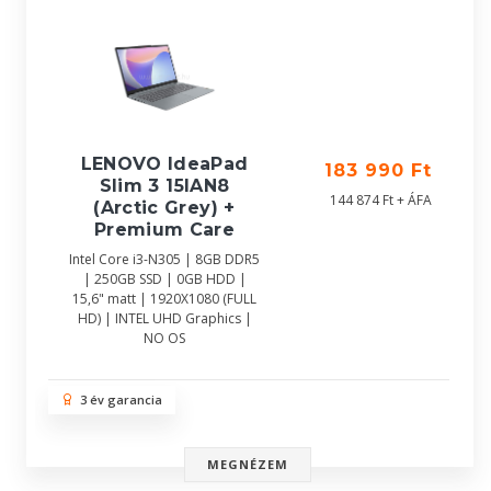
LENOVO IdeaPad
183 990 Ft
Slim 3 15IAN8
144 874 Ft + ÁFA
(Arctic Grey) +
Premium Care
Intel Core i3-N305 | 8GB DDR5
| 250GB SSD | 0GB HDD |
15,6" matt | 1920X1080 (FULL
HD) | INTEL UHD Graphics |
NO OS
3 év garancia
MEGNÉZEM