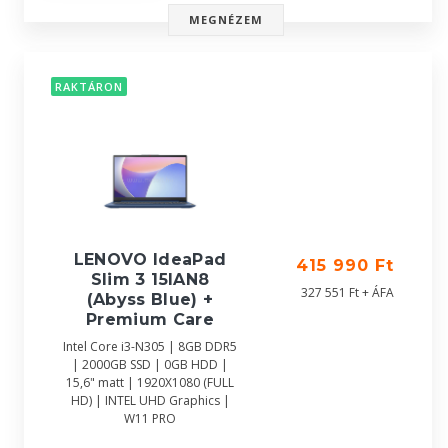
MEGNÉZEM
RAKTÁRON
LENOVO IdeaPad
415 990 Ft
Slim 3 15IAN8
327 551 Ft + ÁFA
(Abyss Blue) +
Premium Care
Intel Core i3-N305 | 8GB DDR5
| 2000GB SSD | 0GB HDD |
15,6" matt | 1920X1080 (FULL
HD) | INTEL UHD Graphics |
W11 PRO