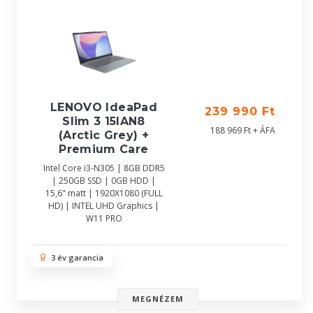
LENOVO IdeaPad
239 990 Ft
Slim 3 15IAN8
188 969 Ft + ÁFA
(Arctic Grey) +
Premium Care
Intel Core i3-N305 | 8GB DDR5
| 250GB SSD | 0GB HDD |
15,6" matt | 1920X1080 (FULL
HD) | INTEL UHD Graphics |
W11 PRO
3 év garancia
MEGNÉZEM