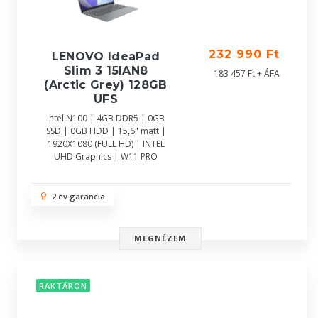
232 990 Ft
LENOVO IdeaPad
Slim 3 15IAN8
183 457 Ft + ÁFA
(Arctic Grey) 128GB
UFS
Intel N100 | 4GB DDR5 | 0GB
SSD | 0GB HDD | 15,6" matt |
1920X1080 (FULL HD) | INTEL
UHD Graphics | W11 PRO
2 év garancia
MEGNÉZEM
RAKTÁRON