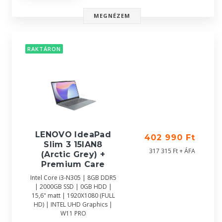
MEGNÉZEM
RAKTÁRON
LENOVO IdeaPad
402 990 Ft
Slim 3 15IAN8
317 315 Ft + ÁFA
(Arctic Grey) +
Premium Care
Intel Core i3-N305 | 8GB DDR5
| 2000GB SSD | 0GB HDD |
15,6" matt | 1920X1080 (FULL
HD) | INTEL UHD Graphics |
W11 PRO