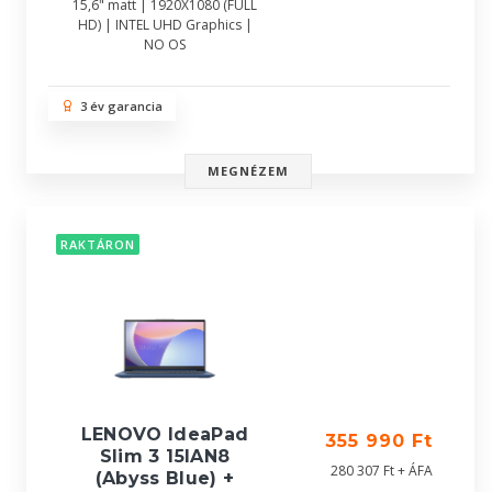
15,6" matt | 1920X1080 (FULL
HD) | INTEL UHD Graphics |
NO OS
3 év garancia
MEGNÉZEM
RAKTÁRON
LENOVO IdeaPad
355 990 Ft
Slim 3 15IAN8
280 307 Ft + ÁFA
(Abyss Blue) +