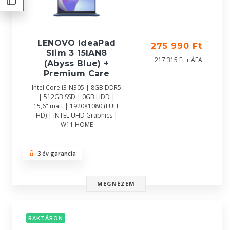
LENOVO IdeaPad
275 990 Ft
Slim 3 15IAN8
217 315 Ft + ÁFA
(Abyss Blue) +
Premium Care
Intel Core i3-N305 | 8GB DDR5
| 512GB SSD | 0GB HDD |
15,6" matt | 1920X1080 (FULL
HD) | INTEL UHD Graphics |
W11 HOME
3 év garancia
MEGNÉZEM
RAKTÁRON