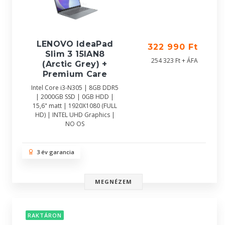
LENOVO IdeaPad
322 990 Ft
Slim 3 15IAN8
254 323 Ft + ÁFA
(Arctic Grey) +
Premium Care
Intel Core i3-N305 | 8GB DDR5
| 2000GB SSD | 0GB HDD |
15,6" matt | 1920X1080 (FULL
HD) | INTEL UHD Graphics |
NO OS
3 év garancia
MEGNÉZEM
RAKTÁRON