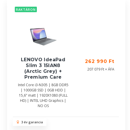
RAKTÁRON
LENOVO IdeaPad
262 990 Ft
Slim 3 15IAN8
207 079 Ft + ÁFA
(Arctic Grey) +
Premium Care
Intel Core i3-N305 | 8GB DDR5
| 1000GB SSD | 0GB HDD |
15,6" matt | 1920X1080 (FULL
HD) | INTEL UHD Graphics |
NO OS
3 év garancia