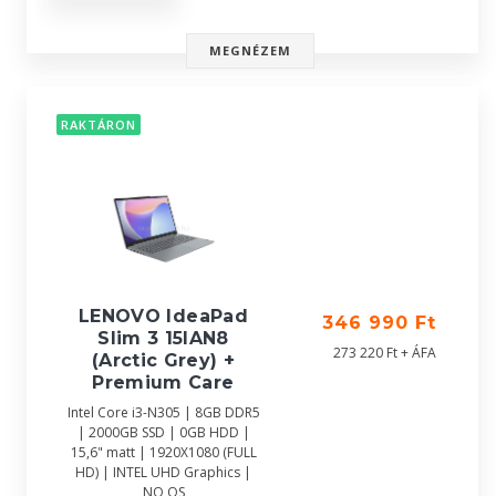
MEGNÉZEM
RAKTÁRON
LENOVO IdeaPad
346 990 Ft
Slim 3 15IAN8
273 220 Ft + ÁFA
(Arctic Grey) +
Premium Care
Intel Core i3-N305 | 8GB DDR5
| 2000GB SSD | 0GB HDD |
15,6" matt | 1920X1080 (FULL
HD) | INTEL UHD Graphics |
NO OS