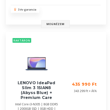
3 év garancia
MEGNÉZEM
RAKTÁRON
LENOVO IdeaPad
435 990 Ft
Slim 3 15IAN8
343 299 Ft + ÁFA
(Abyss Blue) +
Premium Care
Intel Core i3-N305 | 8GB DDR5
| 2000GB SSD | 0GB HDD |