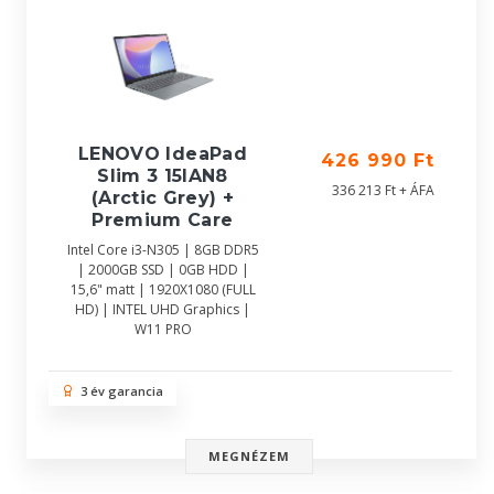
LENOVO IdeaPad
426 990 Ft
Slim 3 15IAN8
336 213 Ft + ÁFA
(Arctic Grey) +
Premium Care
Intel Core i3-N305 | 8GB DDR5
| 2000GB SSD | 0GB HDD |
15,6" matt | 1920X1080 (FULL
HD) | INTEL UHD Graphics |
W11 PRO
3 év garancia
MEGNÉZEM