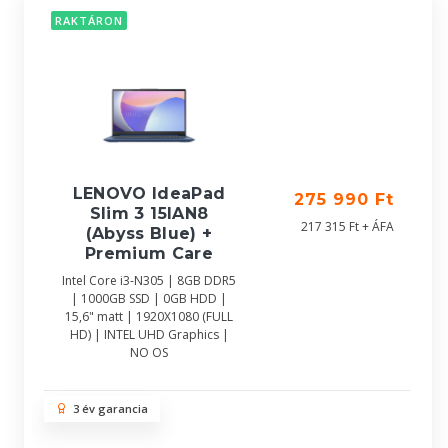
RAKTÁRON
LENOVO IdeaPad
275 990 Ft
Slim 3 15IAN8
217 315 Ft + ÁFA
(Abyss Blue) +
Premium Care
Intel Core i3-N305 | 8GB DDR5
| 1000GB SSD | 0GB HDD |
15,6" matt | 1920X1080 (FULL
HD) | INTEL UHD Graphics |
NO OS
3 év garancia