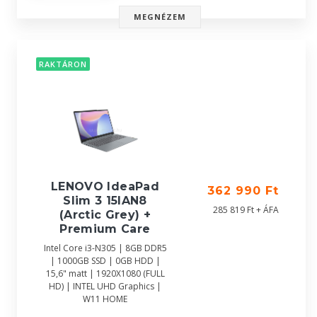
MEGNÉZEM
RAKTÁRON
LENOVO IdeaPad
362 990 Ft
Slim 3 15IAN8
285 819 Ft + ÁFA
(Arctic Grey) +
Premium Care
Intel Core i3-N305 | 8GB DDR5
| 1000GB SSD | 0GB HDD |
15,6" matt | 1920X1080 (FULL
HD) | INTEL UHD Graphics |
W11 HOME