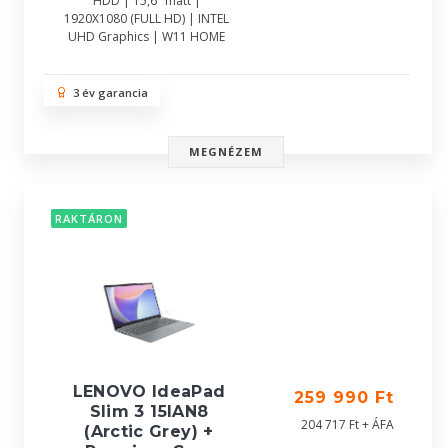
HDD | 15,6" matt |
1920X1080 (FULL HD) | INTEL
UHD Graphics | W11 HOME
3 év garancia
MEGNÉZEM
RAKTÁRON
LENOVO IdeaPad
259 990 Ft
Slim 3 15IAN8
204 717 Ft + ÁFA
(Arctic Grey) +