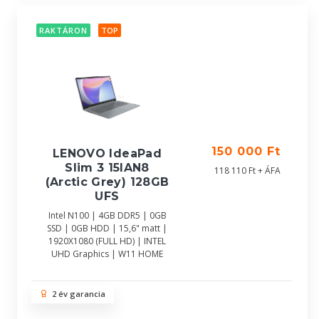
RAKTÁRON
TOP
150 000 Ft
LENOVO IdeaPad
Slim 3 15IAN8
118 110 Ft + ÁFA
(Arctic Grey) 128GB
UFS
Intel N100 | 4GB DDR5 | 0GB
SSD | 0GB HDD | 15,6" matt |
1920X1080 (FULL HD) | INTEL
UHD Graphics | W11 HOME
2 év garancia