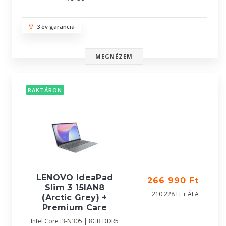
3 év garancia
MEGNÉZEM
RAKTÁRON
LENOVO IdeaPad
266 990 Ft
Slim 3 15IAN8
210 228 Ft + ÁFA
(Arctic Grey) +
Premium Care
Intel Core i3-N305 | 8GB DDR5