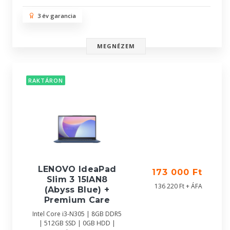
3 év garancia
MEGNÉZEM
RAKTÁRON
LENOVO IdeaPad
173 000 Ft
Slim 3 15IAN8
136 220 Ft + ÁFA
(Abyss Blue) +
Premium Care
Intel Core i3-N305 | 8GB DDR5
| 512GB SSD | 0GB HDD |