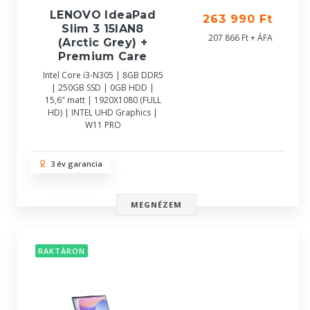
LENOVO IdeaPad
263 990 Ft
Slim 3 15IAN8
207 866 Ft + ÁFA
(Arctic Grey) +
Premium Care
Intel Core i3-N305 | 8GB DDR5
| 250GB SSD | 0GB HDD |
15,6" matt | 1920X1080 (FULL
HD) | INTEL UHD Graphics |
W11 PRO
3 év garancia
MEGNÉZEM
RAKTÁRON