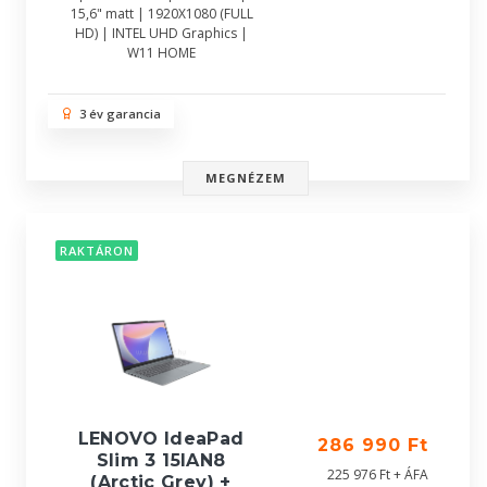
15,6" matt | 1920X1080 (FULL
HD) | INTEL UHD Graphics |
W11 HOME
3 év garancia
MEGNÉZEM
RAKTÁRON
LENOVO IdeaPad
286 990 Ft
Slim 3 15IAN8
225 976 Ft + ÁFA
(Arctic Grey) +