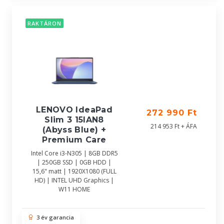
RAKTÁRON
LENOVO IdeaPad
272 990 Ft
Slim 3 15IAN8
214 953 Ft + ÁFA
(Abyss Blue) +
Premium Care
Intel Core i3-N305 | 8GB DDR5
| 250GB SSD | 0GB HDD |
15,6" matt | 1920X1080 (FULL
HD) | INTEL UHD Graphics |
W11 HOME
3 év garancia