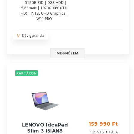
| 512GB SSD | 0GB HDD |
15,6" matt | 1920X1080 (FULL
HD) | INTEL UHD Graphics |
W11 PRO
3 év garancia
MEGNÉZEM
RAKTÁRON
159 990 Ft
LENOVO IdeaPad
Slim 3 15IAN8
125 976 Ft + ÁFA