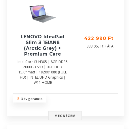
LENOVO IdeaPad
422 990 Ft
Slim 3 15IAN8
333 063 Ft + ÁFA
(Arctic Grey) +
Premium Care
Intel Core i3-N305 | 8GB DDR5
| 2000GB SSD | 0GB HDD |
15,6" matt | 1920X1080 (FULL
HD) | INTEL UHD Graphics |
W11 HOME
3 év garancia
MEGNÉZEM