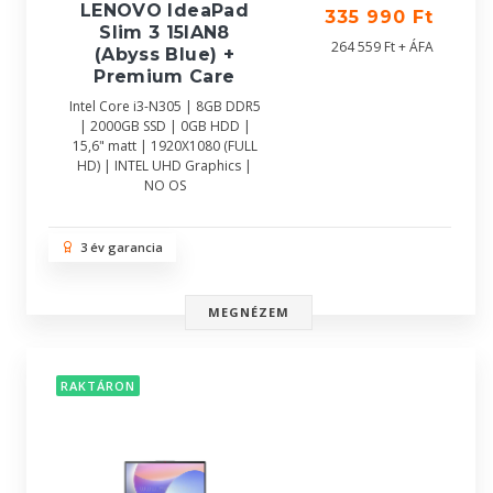
LENOVO IdeaPad
335 990 Ft
Slim 3 15IAN8
264 559 Ft + ÁFA
(Abyss Blue) +
Premium Care
Intel Core i3-N305 | 8GB DDR5
| 2000GB SSD | 0GB HDD |
15,6" matt | 1920X1080 (FULL
HD) | INTEL UHD Graphics |
NO OS
3 év garancia
MEGNÉZEM
RAKTÁRON