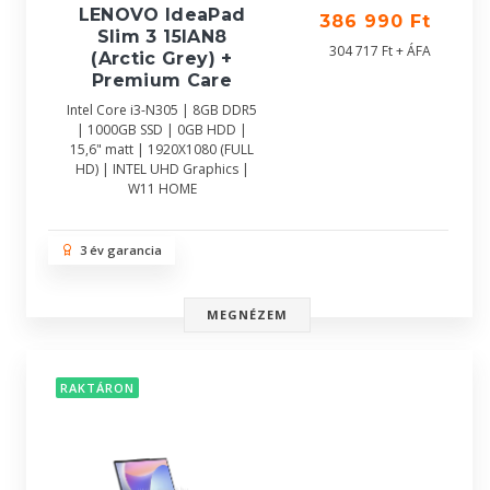
LENOVO IdeaPad
386 990 Ft
Slim 3 15IAN8
304 717 Ft + ÁFA
(Arctic Grey) +
Premium Care
Intel Core i3-N305 | 8GB DDR5
| 1000GB SSD | 0GB HDD |
15,6" matt | 1920X1080 (FULL
HD) | INTEL UHD Graphics |
W11 HOME
3 év garancia
MEGNÉZEM
RAKTÁRON