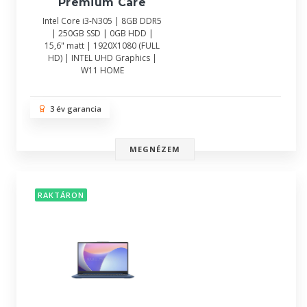
Premium Care
Intel Core i3-N305 | 8GB DDR5
| 250GB SSD | 0GB HDD |
15,6" matt | 1920X1080 (FULL
HD) | INTEL UHD Graphics |
W11 HOME
3 év garancia
MEGNÉZEM
RAKTÁRON