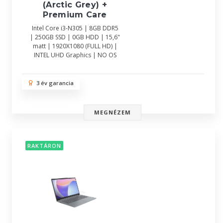
(Arctic Grey) +
Premium Care
Intel Core i3-N305 | 8GB DDR5
| 250GB SSD | 0GB HDD | 15,6"
matt | 1920X1080 (FULL HD) |
INTEL UHD Graphics | NO OS
3 év garancia
MEGNÉZEM
RAKTÁRON