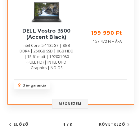
DELL Vostro 3500
199 990 Ft
(Accent Black)
157 472 Ft + ÁFA
Intel Core i5-1135G7 | 8GB
DDR4 | 256GB SSD | 0GB HDD
| 15,6" matt | 1920X1080
(FULL HD) | INTEL UHD
Graphics | NO OS
3 év garancia
MEGNÉZEM
1 / 0
ELŐZŐ
KÖVETKEZŐ