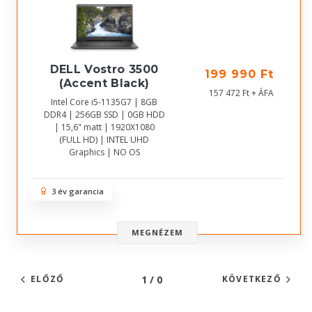
DELL Vostro 3500
199 990 Ft
(Accent Black)
157 472 Ft + ÁFA
Intel Core i5-1135G7 | 8GB
DDR4 | 256GB SSD | 0GB HDD
| 15,6" matt | 1920X1080
(FULL HD) | INTEL UHD
Graphics | NO OS
3 év garancia
MEGNÉZEM
1 / 0
ELŐZŐ
KÖVETKEZŐ