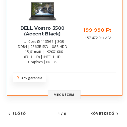
DELL Vostro 3500
199 990 Ft
(Accent Black)
157 472 Ft + ÁFA
Intel Core i5-1135G7 | 8GB
DDR4 | 256GB SSD | 0GB HDD
| 15,6" matt | 1920X1080
(FULL HD) | INTEL UHD
Graphics | NO OS
3 év garancia
MEGNÉZEM
1 / 0
ELŐZŐ
KÖVETKEZŐ