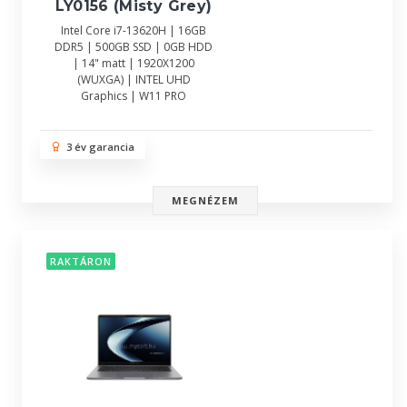
LY0156 (Misty Grey)
Intel Core i7-13620H | 16GB
DDR5 | 500GB SSD | 0GB HDD
| 14" matt | 1920X1200
(WUXGA) | INTEL UHD
Graphics | W11 PRO
3 év garancia
MEGNÉZEM
RAKTÁRON