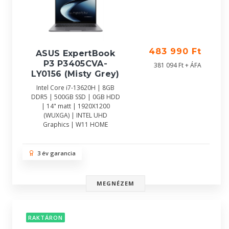
483 990 Ft
ASUS ExpertBook
P3 P3405CVA-
381 094 Ft + ÁFA
LY0156 (Misty Grey)
Intel Core i7-13620H | 8GB
DDR5 | 500GB SSD | 0GB HDD
| 14" matt | 1920X1200
(WUXGA) | INTEL UHD
Graphics | W11 HOME
3 év garancia
MEGNÉZEM
RAKTÁRON