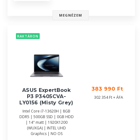
MEGNÉZEM
RAKTÁRON
383 990 Ft
ASUS ExpertBook
P3 P3405CVA-
302 354 Ft + ÁFA
LY0156 (Misty Grey)
Intel Core i7-13620H | 8GB
DDR5 | 500GB SSD | 0GB HDD
| 14" matt | 1920X1200
(WUXGA) | INTEL UHD
Graphics | NO OS