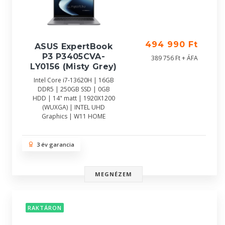
494 990 Ft
ASUS ExpertBook
P3 P3405CVA-
389 756 Ft + ÁFA
LY0156 (Misty Grey)
Intel Core i7-13620H | 16GB
DDR5 | 250GB SSD | 0GB
HDD | 14" matt | 1920X1200
(WUXGA) | INTEL UHD
Graphics | W11 HOME
3 év garancia
MEGNÉZEM
RAKTÁRON