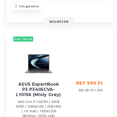
3 év garancia
MEGNÉZEM
RAKTÁRON
867 990 Ft
ASUS ExpertBook
P3 P3405CVA-
683 457 Ft + ÁFA
LY0156 (Misty Grey)
Intel Core i7-13620H | 64GB
DDR5 | 500GB SSD | 0GB HDD
| 14" matt | 1920X1200
(WUXGA) | INTEL UHD