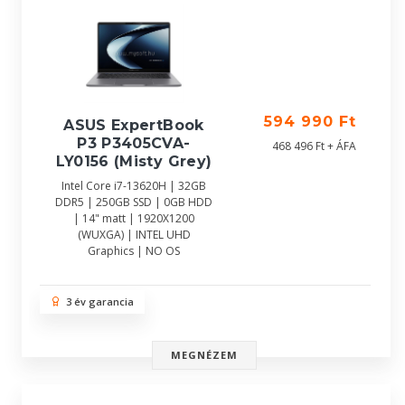
594 990 Ft
ASUS ExpertBook
P3 P3405CVA-
468 496 Ft + ÁFA
LY0156 (Misty Grey)
Intel Core i7-13620H | 32GB
DDR5 | 250GB SSD | 0GB HDD
| 14" matt | 1920X1200
(WUXGA) | INTEL UHD
Graphics | NO OS
3 év garancia
MEGNÉZEM