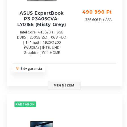
490 990 Ft
ASUS ExpertBook
P3 P3405CVA-
386 606 Ft + ÁFA
LY0156 (Misty Grey)
Intel Core i7-13620H | 8GB
DDR5 | 250GB SSD | 0GB HDD
| 14" matt | 1920X1200
(WUXGA) | INTEL UHD
Graphics | W11 HOME
3 év garancia
MEGNÉZEM
RAKTÁRON