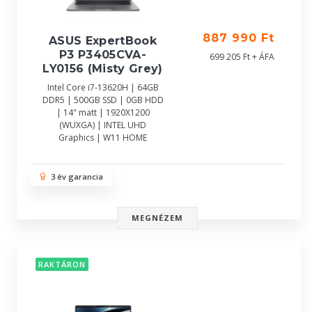
887 990 Ft
ASUS ExpertBook
P3 P3405CVA-
699 205 Ft + ÁFA
LY0156 (Misty Grey)
Intel Core i7-13620H | 64GB
DDR5 | 500GB SSD | 0GB HDD
| 14" matt | 1920X1200
(WUXGA) | INTEL UHD
Graphics | W11 HOME
3 év garancia
MEGNÉZEM
RAKTÁRON