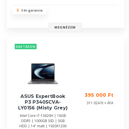
3 év garancia
MEGNÉZEM
RAKTÁRON
395 000 Ft
ASUS ExpertBook
P3 P3405CVA-
311 024 Ft + ÁFA
LY0156 (Misty Grey)
Intel Core i7-13620H | 16GB
DDR5 | 1000GB SSD | 0GB
HDD | 14" matt | 1920X1200