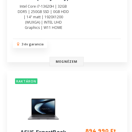
Intel Core i7-13620H | 32GB
DDR5 | 250GB SSD | 0GB HDD
| 14" matt | 1920X1200
(WUXGA) | INTEL UHD
Graphics | W11 HOME
3 év garancia
MEGNÉZEM
RAKTÁRON
894 990 Ft