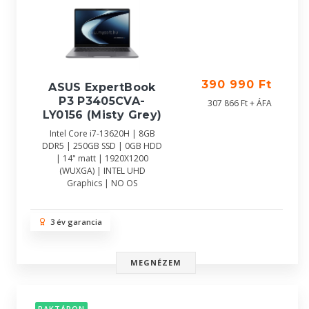
390 990 Ft
ASUS ExpertBook
P3 P3405CVA-
307 866 Ft + ÁFA
LY0156 (Misty Grey)
Intel Core i7-13620H | 8GB
DDR5 | 250GB SSD | 0GB HDD
| 14" matt | 1920X1200
(WUXGA) | INTEL UHD
Graphics | NO OS
3 év garancia
MEGNÉZEM
RAKTÁRON