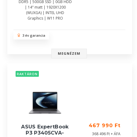
DDR5 | 500GB SSD | 0GB HDD
| 14" matt | 1920X1200
(WUXGA) | INTEL UHD
Graphics | W11 PRO
3 év garancia
MEGNÉZEM
RAKTÁRON
467 990 Ft
ASUS ExpertBook
P3 P3405CVA-
368 496 Ft + ÁFA