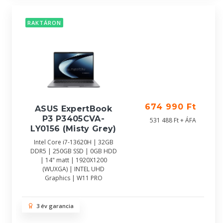
RAKTÁRON
674 990 Ft
ASUS ExpertBook
P3 P3405CVA-
531 488 Ft + ÁFA
LY0156 (Misty Grey)
Intel Core i7-13620H | 32GB
DDR5 | 250GB SSD | 0GB HDD
| 14" matt | 1920X1200
(WUXGA) | INTEL UHD
Graphics | W11 PRO
3 év garancia