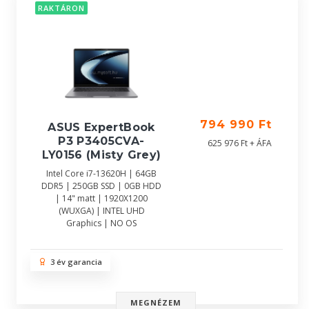
RAKTÁRON
794 990 Ft
ASUS ExpertBook
P3 P3405CVA-
625 976 Ft + ÁFA
LY0156 (Misty Grey)
Intel Core i7-13620H | 64GB
DDR5 | 250GB SSD | 0GB HDD
| 14" matt | 1920X1200
(WUXGA) | INTEL UHD
Graphics | NO OS
3 év garancia
MEGNÉZEM