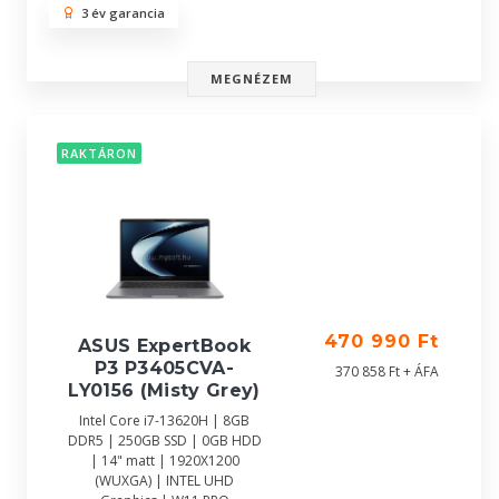
3 év garancia
MEGNÉZEM
RAKTÁRON
470 990 Ft
ASUS ExpertBook
P3 P3405CVA-
370 858 Ft + ÁFA
LY0156 (Misty Grey)
Intel Core i7-13620H | 8GB
DDR5 | 250GB SSD | 0GB HDD
| 14" matt | 1920X1200
(WUXGA) | INTEL UHD