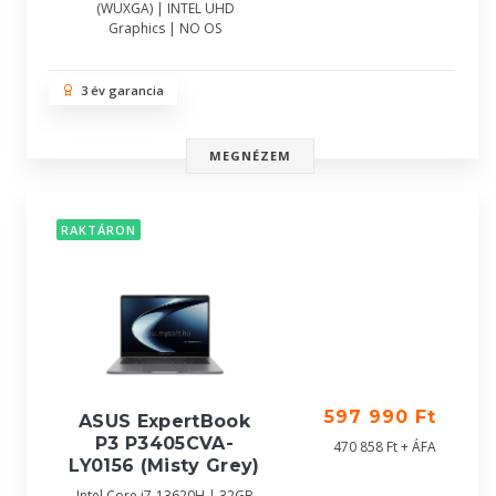
(WUXGA) | INTEL UHD
Graphics | NO OS
3 év garancia
MEGNÉZEM
RAKTÁRON
597 990 Ft
ASUS ExpertBook
P3 P3405CVA-
470 858 Ft + ÁFA
LY0156 (Misty Grey)
Intel Core i7-13620H | 32GB