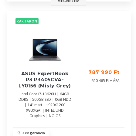
MEGNÉZEM
RAKTÁRON
787 990 Ft
ASUS ExpertBook
P3 P3405CVA-
620 465 Ft + ÁFA
LY0156 (Misty Grey)
Intel Core i7-13620H | 64GB
DDR5 | 500GB SSD | 0GB HDD
| 14" matt | 1920X1200
(WUXGA) | INTEL UHD
Graphics | NO OS
3 év garancia