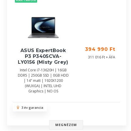
394 990 Ft
ASUS ExpertBook
P3 P3405CVA-
311 016 Ft + ÁFA
LY0156 (Misty Grey)
Intel Core i7-13620H | 16GB
DDR5 | 250GB SSD | 0GB HDD
| 14" matt | 1920X1200
(WUXGA) | INTEL UHD
Graphics | NO OS
3 év garancia
MEGNÉZEM