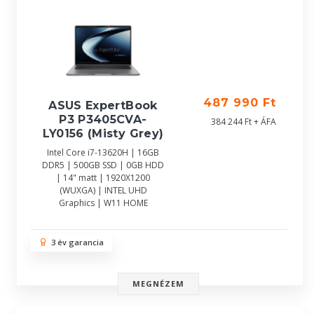
487 990 Ft
ASUS ExpertBook
P3 P3405CVA-
384 244 Ft + ÁFA
LY0156 (Misty Grey)
Intel Core i7-13620H | 16GB
DDR5 | 500GB SSD | 0GB HDD
| 14" matt | 1920X1200
(WUXGA) | INTEL UHD
Graphics | W11 HOME
3 év garancia
MEGNÉZEM