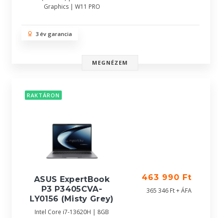
Graphics | W11 PRO
3 év garancia
MEGNÉZEM
RAKTÁRON
463 990 Ft
ASUS ExpertBook
P3 P3405CVA-
365 346 Ft + ÁFA
LY0156 (Misty Grey)
Intel Core i7-13620H | 8GB