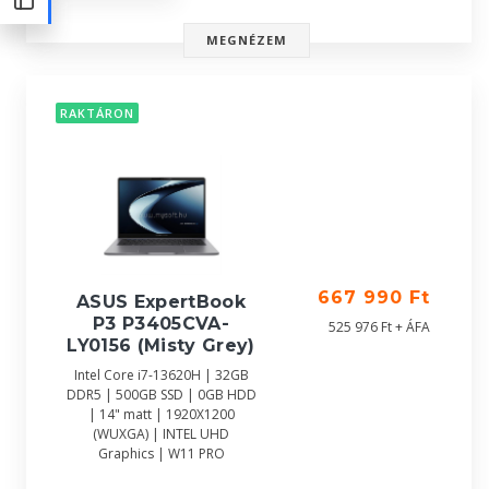
MEGNÉZEM
RAKTÁRON
667 990 Ft
ASUS ExpertBook
P3 P3405CVA-
525 976 Ft + ÁFA
LY0156 (Misty Grey)
Intel Core i7-13620H | 32GB
DDR5 | 500GB SSD | 0GB HDD
| 14" matt | 1920X1200
(WUXGA) | INTEL UHD
Graphics | W11 PRO