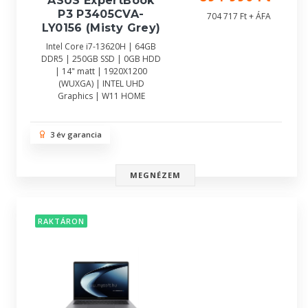
ASUS ExpertBook
P3 P3405CVA-
704 717 Ft + ÁFA
LY0156 (Misty Grey)
Intel Core i7-13620H | 64GB
DDR5 | 250GB SSD | 0GB HDD
| 14" matt | 1920X1200
(WUXGA) | INTEL UHD
Graphics | W11 HOME
3 év garancia
MEGNÉZEM
RAKTÁRON