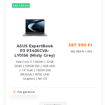
RAKTÁRON
587 990 Ft
ASUS ExpertBook
P3 P3405CVA-
462 984 Ft + ÁFA
LY0156 (Misty Grey)
Intel Core i7-13620H | 32GB
DDR5 | 500GB SSD | 0GB HDD
| 14" matt | 1920X1200
(WUXGA) | INTEL UHD
Graphics | NO OS
3 év garancia