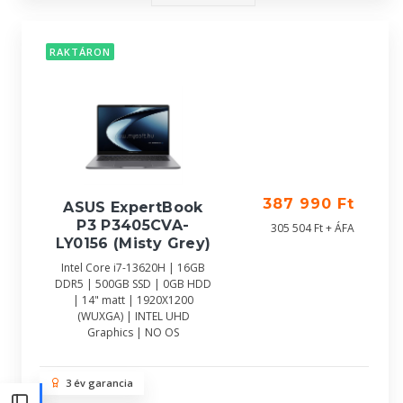
RAKTÁRON
387 990 Ft
ASUS ExpertBook
P3 P3405CVA-
305 504 Ft + ÁFA
LY0156 (Misty Grey)
Intel Core i7-13620H | 16GB
DDR5 | 500GB SSD | 0GB HDD
| 14" matt | 1920X1200
(WUXGA) | INTEL UHD
Graphics | NO OS
3 év garancia