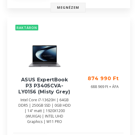
MEGNÉZEM
RAKTÁRON
874 990 Ft
ASUS ExpertBook
P3 P3405CVA-
688 969 Ft + ÁFA
LY0156 (Misty Grey)
Intel Core i7-13620H | 64GB
DDR5 | 250GB SSD | 0GB HDD
| 14" matt | 1920X1200
(WUXGA) | INTEL UHD
Graphics | W11 PRO