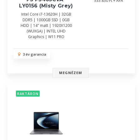
533 850 Ft + ÁFA
LY0156 (Misty Grey)
Intel Core i7-13620H | 32GB
DDR5 | 1000GB SSD | 0GB
HDD | 14" matt | 1920X1200
(WUXGA) | INTEL UHD
Graphics | W11 PRO
3 év garancia
MEGNÉZEM
RAKTÁRON