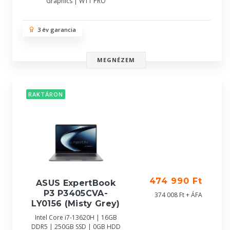
Graphics | W11 PRO
3 év garancia
MEGNÉZEM
RAKTÁRON
474 990 Ft
ASUS ExpertBook
P3 P3405CVA-
374 008 Ft + ÁFA
LY0156 (Misty Grey)
Intel Core i7-13620H | 16GB
DDR5 | 250GB SSD | 0GB HDD