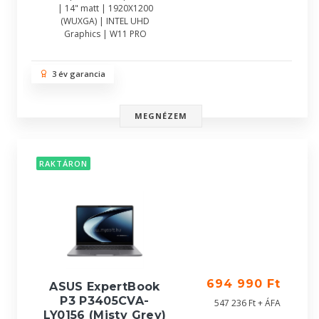
| 14" matt | 1920X1200
(WUXGA) | INTEL UHD
Graphics | W11 PRO
3 év garancia
MEGNÉZEM
RAKTÁRON
694 990 Ft
ASUS ExpertBook
P3 P3405CVA-
547 236 Ft + ÁFA
LY0156 (Misty Grey)