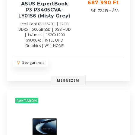
687 990 Ft
ASUS ExpertBook
P3 P3405CVA-
541 724 Ft + ÁFA
LY0156 (Misty Grey)
Intel Core i7-13620H | 32GB
DDR5 | 500GB SSD | 0GB HDD
| 14" matt | 1920X1200
(WUXGA) | INTEL UHD
Graphics | W11 HOME
3 év garancia
MEGNÉZEM
RAKTÁRON