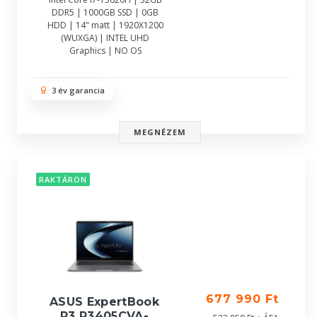
DDR5 | 1000GB SSD | 0GB
HDD | 14" matt | 1920X1200
(WUXGA) | INTEL UHD
Graphics | NO OS
3 év garancia
MEGNÉZEM
RAKTÁRON
677 990 Ft
ASUS ExpertBook
P3 P3405CVA-