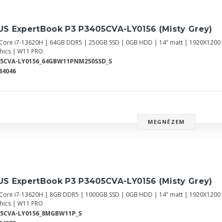
US ExpertBook P3 P3405CVA-LY0156 (Misty Grey)
l Core i7-13620H | 64GB DDR5 | 250GB SSD | 0GB HDD | 14" matt | 1920X120
hics | W11 PRO
05CVA-LY0156_64GBW11PNM250SSD_S
84046
MEGNÉZEM
US ExpertBook P3 P3405CVA-LY0156 (Misty Grey)
l Core i7-13620H | 8GB DDR5 | 1000GB SSD | 0GB HDD | 14" matt | 1920X120
hics | W11 PRO
05CVA-LY0156_8MGBW11P_S