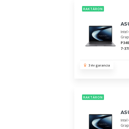
RAKTÁRON
AS
Inte
Grap
P34
7-37
3 év garancia
RAKTÁRON
AS
Inte
Grap