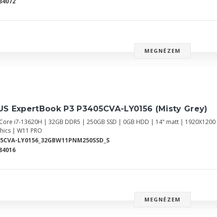
84072
MEGNÉZEM
US ExpertBook P3 P3405CVA-LY0156 (Misty Grey)
l Core i7-13620H | 32GB DDR5 | 250GB SSD | 0GB HDD | 14" matt | 1920X120
hics | W11 PRO
05CVA-LY0156_32GBW11PNM250SSD_S
84016
MEGNÉZEM