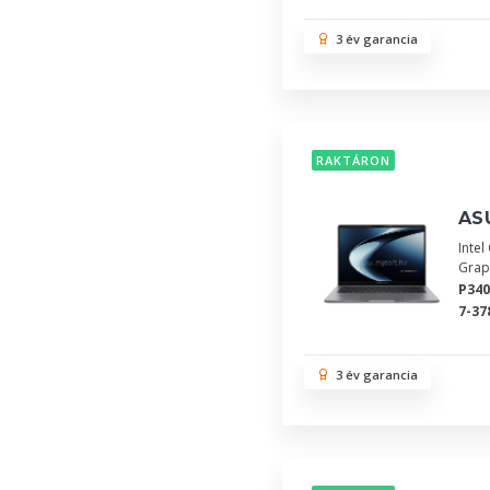
3 év garancia
RAKTÁRON
AS
Inte
Grap
P34
7-37
3 év garancia