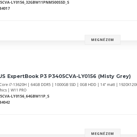
05CVA-LY0156_32GBW11PNM500SSD_S
84017
MEGNÉZEM
US ExpertBook P3 P3405CVA-LY0156 (Misty Grey)
l Core i7-13620H | 64GB DDR5 | 1000GB SSD | 0GB HDD | 14" matt | 1920X12
hics | W11 PRO
05CVA-LY0156_64GBW11P_S
84042
MEGNÉZEM