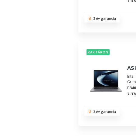
7-37
3 év garancia
RAKTÁRON
AS
Inte
Grap
P34
7-37
3 év garancia