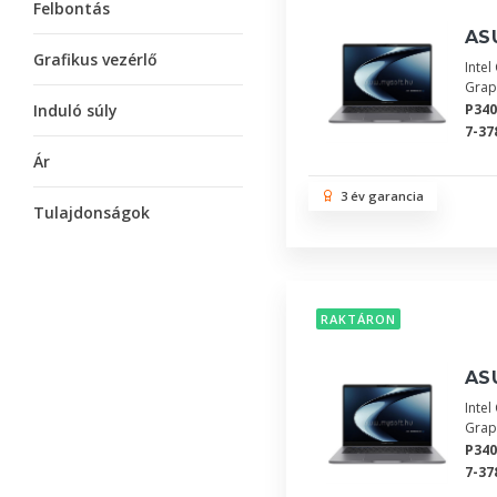
Felbontás
AS
Grafikus vezérlő
Inte
Grap
Induló súly
P34
7-37
Ár
3 év garancia
Tulajdonságok
RAKTÁRON
AS
Inte
Grap
P340
7-37