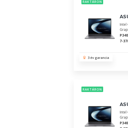
RAKTÁRON
AS
Inte
Grap
P34
7-37
3 év garancia
RAKTÁRON
AS
Inte
Grap
P34