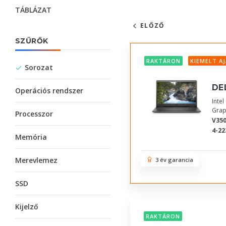
TÁBLÁZAT
ELŐZŐ
SZŰRŐK
RAKTÁRON
KIEMELT A
Sorozat
DE
Operációs rendszer
Inte
Grap
Processzor
V350
4-22
Memória
Merevlemez
3 év garancia
SSD
Kijelző
RAKTÁRON