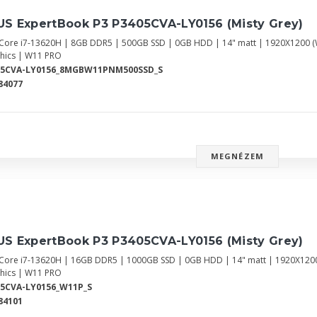
US ExpertBook P3 P3405CVA-LY0156 (Misty Grey)
l Core i7-13620H | 8GB DDR5 | 500GB SSD | 0GB HDD | 14" matt | 1920X1200
hics | W11 PRO
05CVA-LY0156_8MGBW11PNM500SSD_S
84077
MEGNÉZEM
US ExpertBook P3 P3405CVA-LY0156 (Misty Grey)
l Core i7-13620H | 16GB DDR5 | 1000GB SSD | 0GB HDD | 14" matt | 1920X12
hics | W11 PRO
5CVA-LY0156_W11P_S
84101