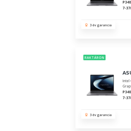
P34
7-37
3 év garancia
RAKTÁRON
AS
Inte
Grap
P34
7-37
3 év garancia