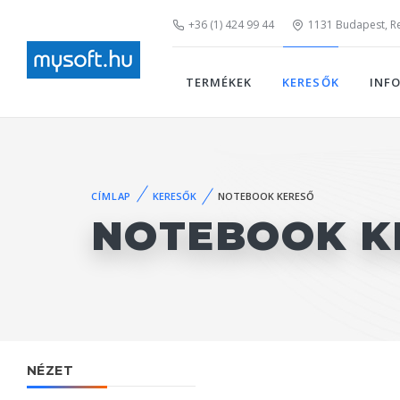
+36 (1) 424 99 44
1131 Budapest, Rei
TERMÉKEK
KERESŐK
INF
CÍMLAP
KERESŐK
NOTEBOOK KERESŐ
NOTEBOOK K
NÉZET