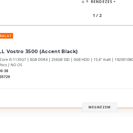
RENDEZÉS
1 / 2
JÁNLAT
LL Vostro 3500 (Accent Black)
l Core i5-1135G7 | 8GB DDR4 | 256GB SSD | 0GB HDD | 15,6" matt | 1920X1080
hics | NO OS
0-38
35729
MEGNÉZEM