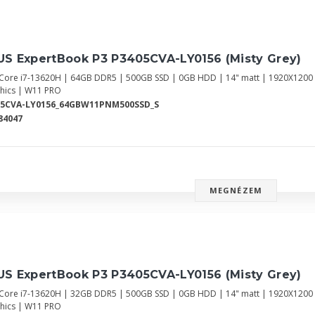
US ExpertBook P3 P3405CVA-LY0156 (Misty Grey)
l Core i7-13620H | 64GB DDR5 | 500GB SSD | 0GB HDD | 14" matt | 1920X120
hics | W11 PRO
05CVA-LY0156_64GBW11PNM500SSD_S
84047
MEGNÉZEM
US ExpertBook P3 P3405CVA-LY0156 (Misty Grey)
l Core i7-13620H | 32GB DDR5 | 500GB SSD | 0GB HDD | 14" matt | 1920X120
hics | W11 PRO