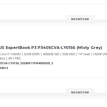
MEGNÉZEM
US ExpertBook P3 P3405CVA-LY0156 (Misty Grey)
l Core i7-13620H | 32GB DDR5 | 4000GB SSD | 0GB HDD | 14" matt | 1920X12
hics | W11 PRO
05CVA-LY0156_32GBW11PN4000SSD_S
84014
MEGNÉZEM