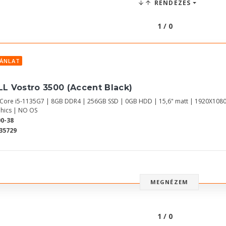
RENDEZÉS
1 / 0
JÁNLAT
LL Vostro 3500 (Accent Black)
l Core i5-1135G7 | 8GB DDR4 | 256GB SSD | 0GB HDD | 15,6" matt | 1920X1080
hics | NO OS
0-38
35729
MEGNÉZEM
1 / 0