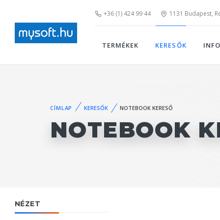
+36 (1) 424 99 44
1131 Budapest, Rei
TERMÉKEK
KERESŐK
INF
CÍMLAP
KERESŐK
NOTEBOOK KERESŐ
NOTEBOOK K
NÉZET