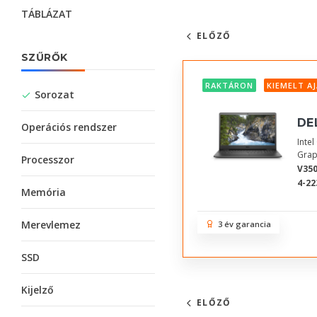
TÁBLÁZAT
ELŐZŐ
SZŰRŐK
RAKTÁRON
KIEMELT A
Sorozat
DE
Operációs rendszer
Inte
Grap
Processzor
V350
4-22
Memória
Merevlemez
3 év garancia
SSD
Kijelző
ELŐZŐ