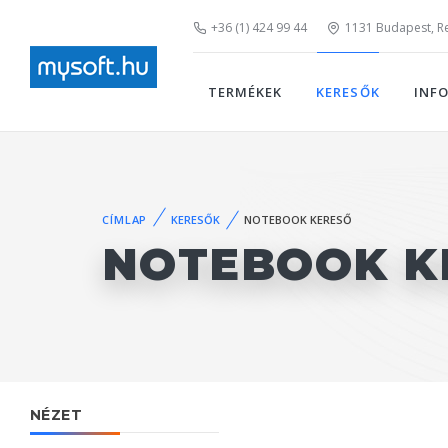
+36 (1) 424 99 44
1131 Budapest, Rei
TERMÉKEK
KERESŐK
INF
CÍMLAP
KERESŐK
NOTEBOOK KERESŐ
NOTEBOOK K
NÉZET