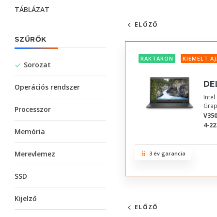
TÁBLÁZAT
ELŐZŐ
SZŰRŐK
RAKTÁRON
KIEMELT A
Sorozat
DE
Operációs rendszer
Inte
Grap
Processzor
V350
4-22
Memória
Merevlemez
3 év garancia
SSD
Kijelző
ELŐZŐ