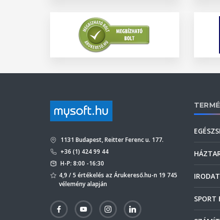
TERMÉ
EGÉSZS
1131 Budapest, Reitter Ferenc u. 177.
+36 (1) 424 99 44
HÁZTA
H-P: 8:00 -16:30
4,9 / 5 értékelés az Árukereső.hu-n 19 745
IRODAT
vélemény alapján
SPORT 