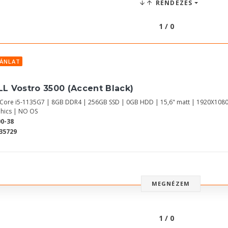
RENDEZÉS
1 / 0
JÁNLAT
LL Vostro 3500 (Accent Black)
l Core i5-1135G7 | 8GB DDR4 | 256GB SSD | 0GB HDD | 15,6" matt | 1920X1080
hics | NO OS
0-38
35729
MEGNÉZEM
1 / 0