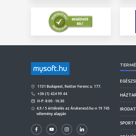
TERMÉ
EGÉSZS
1131 Budapest, Reitter Ferenc u. 177.
+36 (1) 424 99 44
HÁZTA
H-P: 8:00 -16:30
4,9 / 5 értékelés az Árukereső.hu-n 19 745
IRODAT
vélemény alapján
SPORT 