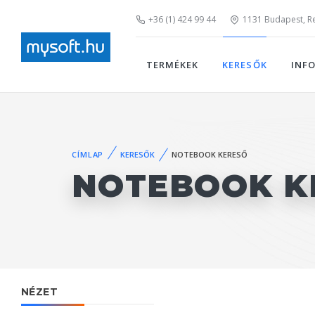
+36 (1) 424 99 44
1131 Budapest, Rei
TERMÉKEK
KERESŐK
INF
CÍMLAP
KERESŐK
NOTEBOOK KERESŐ
NOTEBOOK K
NÉZET