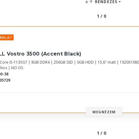
RENDEZÉS
1 / 0
JÁNLAT
LL Vostro 3500 (Accent Black)
l Core i5-1135G7 | 8GB DDR4 | 256GB SSD | 0GB HDD | 15,6" matt | 1920X1080
hics | NO OS
0-38
35729
MEGNÉZEM
1 / 0