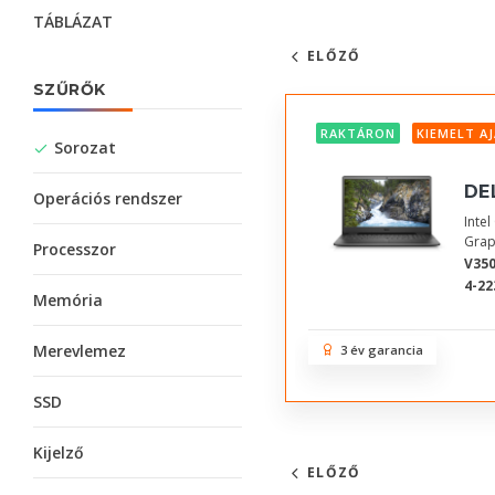
TÁBLÁZAT
ELŐZŐ
SZŰRŐK
RAKTÁRON
KIEMELT A
Sorozat
DE
Operációs rendszer
Inte
Grap
Processzor
V350
4-22
Memória
Merevlemez
3 év garancia
SSD
Kijelző
ELŐZŐ