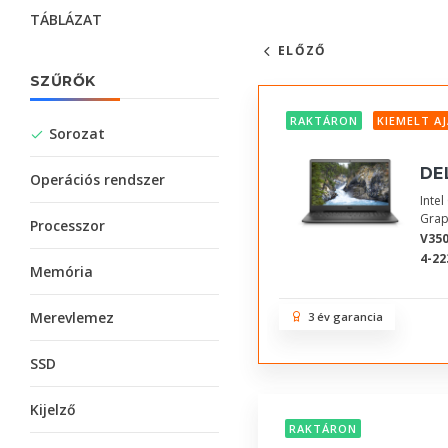
TÁBLÁZAT
ELŐZŐ
SZŰRŐK
RAKTÁRON
KIEMELT A
Sorozat
DE
Operációs rendszer
Inte
Grap
Processzor
V350
4-22
Memória
Merevlemez
3 év garancia
SSD
Kijelző
RAKTÁRON