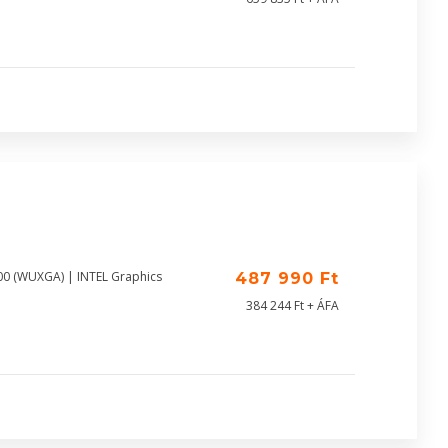
00 (WUXGA) | INTEL Graphics
487 990 Ft
384 244 Ft + ÁFA