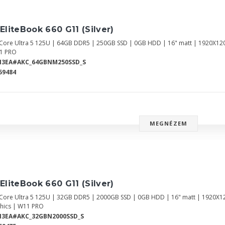
EliteBook 660 G11 (Silver)
l Core Ultra 5 125U | 64GB DDR5 | 250GB SSD | 0GB HDD | 16" matt | 1920X12
1 PRO
N3EA#AKC_64GBNM250SSD_S
59484
MEGNÉZEM
EliteBook 660 G11 (Silver)
l Core Ultra 5 125U | 32GB DDR5 | 2000GB SSD | 0GB HDD | 16" matt | 1920X1
hics | W11 PRO
N3EA#AKC_32GBN2000SSD_S