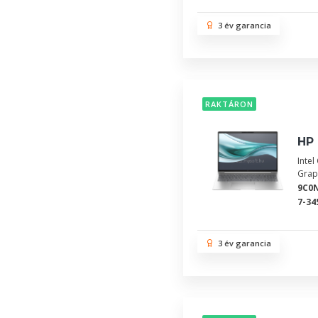
3 év garancia
RAKTÁRON
HP 
Inte
Grap
9C0
7-34
3 év garancia