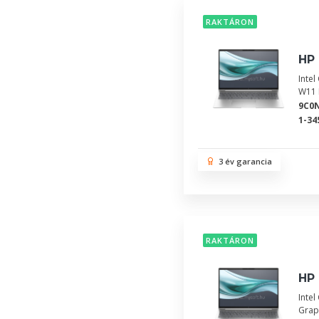
RAKTÁRON
HP 
Inte
W11
9C0
1-34
3 év garancia
RAKTÁRON
HP 
Inte
Grap