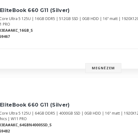
EliteBook 660 G11 (Silver)
l Core Ultra 5 125U | 16GB DDR5 | 512GB SSD | 0GB HDD | 16" matt | 1920X12
1 PRO
N3EA#AKC_16GB_S
59467
MEGNÉZEM
EliteBook 660 G11 (Silver)
l Core Ultra 5 125U | 64GB DDR5 | 4000GB SSD | 0GB HDD | 16" matt | 1920X1
hics | W11 PRO
N3EA#AKC_64GBN4000SSD_S
59482