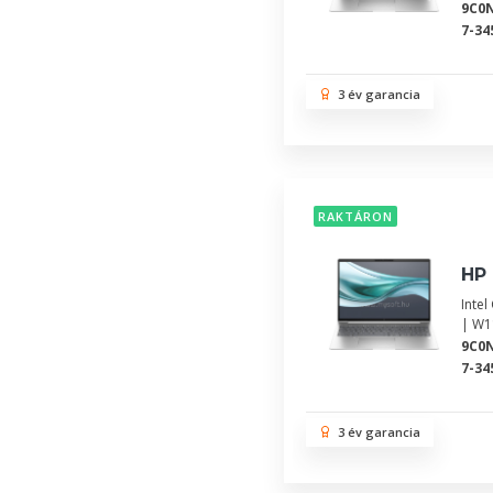
9C0
7-34
3 év garancia
RAKTÁRON
HP 
Inte
| W1
9C0
7-34
3 év garancia