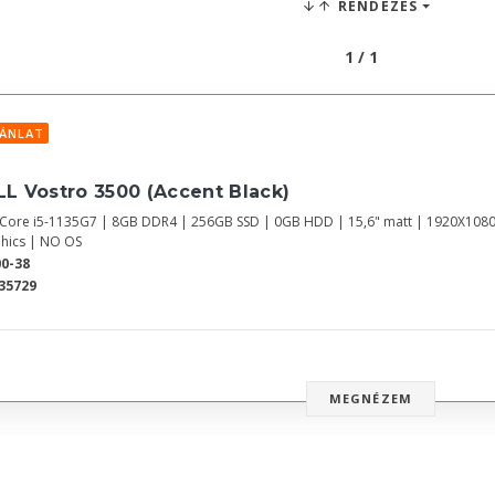
RENDEZÉS
1 / 1
JÁNLAT
LL Vostro 3500 (Accent Black)
l Core i5-1135G7 | 8GB DDR4 | 256GB SSD | 0GB HDD | 15,6" matt | 1920X1080
hics | NO OS
0-38
35729
MEGNÉZEM