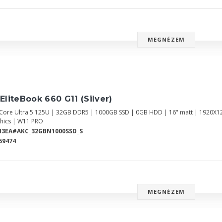
MEGNÉZEM
EliteBook 660 G11 (Silver)
l Core Ultra 5 125U | 32GB DDR5 | 1000GB SSD | 0GB HDD | 16" matt | 1920X1
hics | W11 PRO
N3EA#AKC_32GBN1000SSD_S
59474
MEGNÉZEM