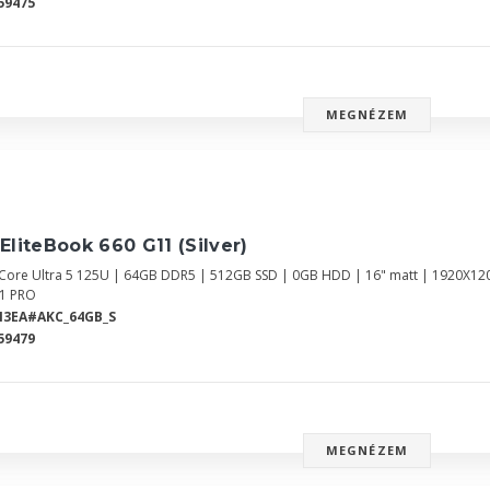
59475
MEGNÉZEM
EliteBook 660 G11 (Silver)
l Core Ultra 5 125U | 64GB DDR5 | 512GB SSD | 0GB HDD | 16" matt | 1920X12
1 PRO
N3EA#AKC_64GB_S
59479
MEGNÉZEM