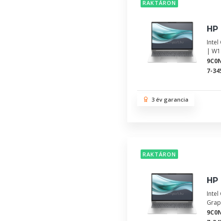
RAKTÁRON
HP 
Inte
| W1
9C0
7-34
3 év garancia
RAKTÁRON
HP 
Inte
Grap
9C0