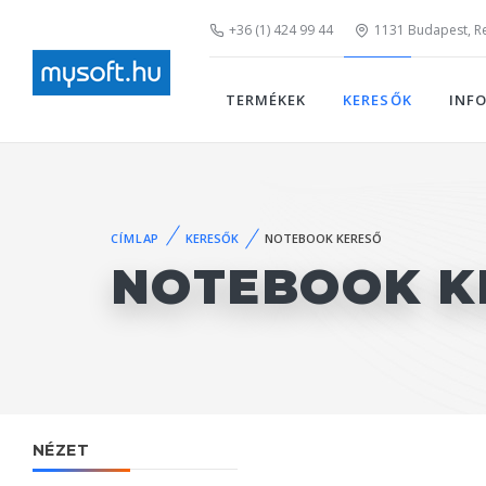
+36 (1) 424 99 44
1131 Budapest, Rei
TERMÉKEK
KERESŐK
INF
CÍMLAP
KERESŐK
NOTEBOOK KERESŐ
NOTEBOOK K
NÉZET