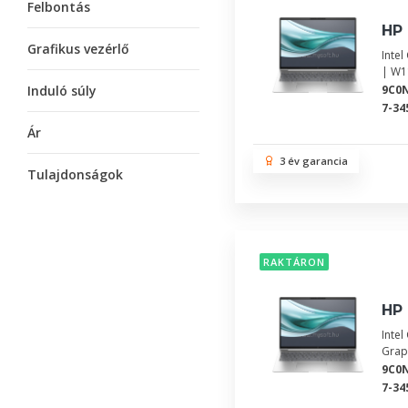
Felbontás
HP 
Grafikus vezérlő
Inte
| W1
Induló súly
9C0
7-34
Ár
3 év garancia
Tulajdonságok
RAKTÁRON
HP 
Inte
Grap
9C0
7-34