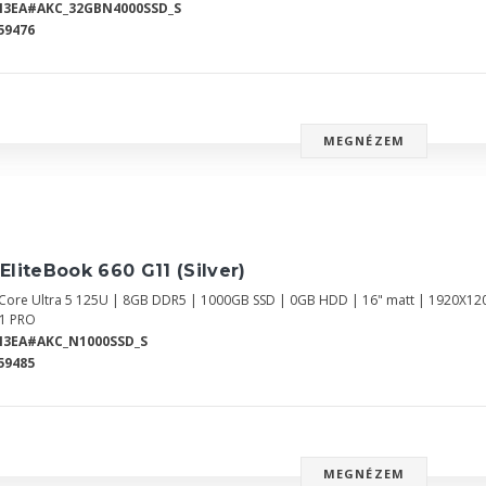
N3EA#AKC_32GBN4000SSD_S
59476
MEGNÉZEM
EliteBook 660 G11 (Silver)
l Core Ultra 5 125U | 8GB DDR5 | 1000GB SSD | 0GB HDD | 16" matt | 1920X12
1 PRO
N3EA#AKC_N1000SSD_S
59485
MEGNÉZEM