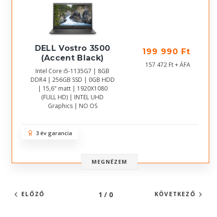
DELL Vostro 3500
199 990 Ft
(Accent Black)
157 472 Ft + ÁFA
Intel Core i5-1135G7 | 8GB
DDR4 | 256GB SSD | 0GB HDD
| 15,6" matt | 1920X1080
(FULL HD) | INTEL UHD
Graphics | NO OS
3 év garancia
MEGNÉZEM
1 / 0
ELŐZŐ
KÖVETKEZŐ