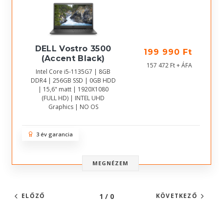
DELL Vostro 3500
199 990 Ft
(Accent Black)
157 472 Ft + ÁFA
Intel Core i5-1135G7 | 8GB
DDR4 | 256GB SSD | 0GB HDD
| 15,6" matt | 1920X1080
(FULL HD) | INTEL UHD
Graphics | NO OS
3 év garancia
MEGNÉZEM
1 / 0
ELŐZŐ
KÖVETKEZŐ