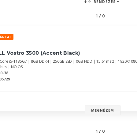
RENDEZÉS
1 / 0
JÁNLAT
LL Vostro 3500 (Accent Black)
l Core i5-1135G7 | 8GB DDR4 | 256GB SSD | 0GB HDD | 15,6" matt | 1920X1080
hics | NO OS
0-38
35729
MEGNÉZEM
1 / 0