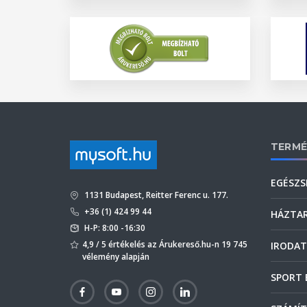
TERMÉ
EGÉSZS
1131 Budapest, Reitter Ferenc u. 177.
+36 (1) 424 99 44
HÁZTA
H-P: 8:00 -16:30
4,9 / 5 értékelés az Árukereső.hu-n 19 745
IRODAT
vélemény alapján
SPORT 