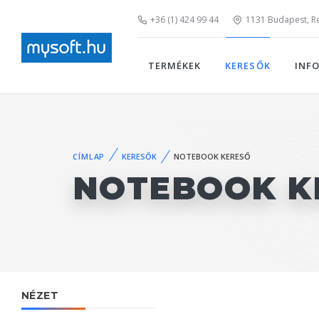
+36 (1) 424 99 44
1131 Budapest, Rei
TERMÉKEK
KERESŐK
INF
CÍMLAP
KERESŐK
NOTEBOOK KERESŐ
NOTEBOOK K
NÉZET