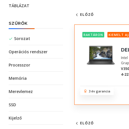
TÁBLÁZAT
ELŐZŐ
SZŰRŐK
RAKTÁRON
KIEMELT A
Sorozat
DE
Operációs rendszer
Inte
Grap
Processzor
V350
4-22
Memória
Merevlemez
3 év garancia
SSD
Kijelző
ELŐZŐ