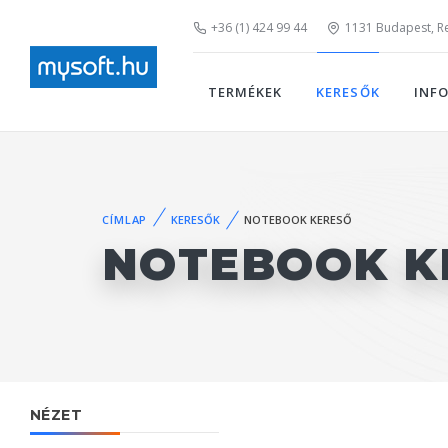
+36 (1) 424 99 44
1131 Budapest, Rei
TERMÉKEK
KERESŐK
INF
CÍMLAP
KERESŐK
NOTEBOOK KERESŐ
NOTEBOOK K
NÉZET