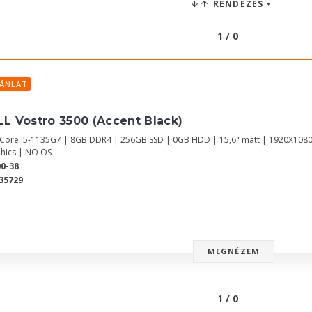
RENDEZÉS
1 / 0
JÁNLAT
LL Vostro 3500 (Accent Black)
l Core i5-1135G7 | 8GB DDR4 | 256GB SSD | 0GB HDD | 15,6" matt | 1920X1080
hics | NO OS
0-38
35729
MEGNÉZEM
1 / 0