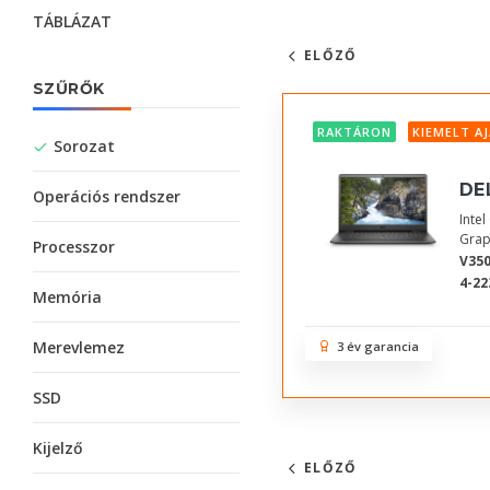
TÁBLÁZAT
ELŐZŐ
SZŰRŐK
RAKTÁRON
KIEMELT A
Sorozat
DE
Operációs rendszer
Inte
Grap
Processzor
V350
4-22
Memória
Merevlemez
3 év garancia
SSD
Kijelző
ELŐZŐ