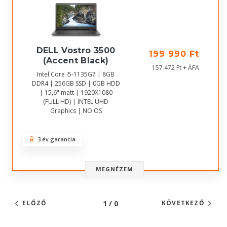
DELL Vostro 3500
199 990 Ft
(Accent Black)
157 472 Ft + ÁFA
Intel Core i5-1135G7 | 8GB
DDR4 | 256GB SSD | 0GB HDD
| 15,6" matt | 1920X1080
(FULL HD) | INTEL UHD
Graphics | NO OS
3 év garancia
MEGNÉZEM
1 / 0
ELŐZŐ
KÖVETKEZŐ