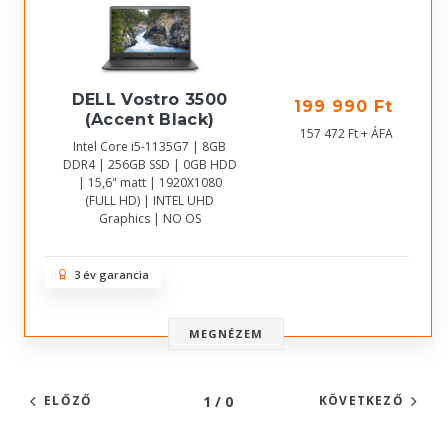
DELL Vostro 3500
199 990 Ft
(Accent Black)
157 472 Ft + ÁFA
Intel Core i5-1135G7 | 8GB
DDR4 | 256GB SSD | 0GB HDD
| 15,6" matt | 1920X1080
(FULL HD) | INTEL UHD
Graphics | NO OS
3 év garancia
MEGNÉZEM
1 / 0
ELŐZŐ
KÖVETKEZŐ