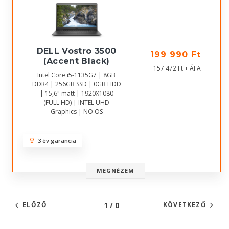
DELL Vostro 3500
199 990 Ft
(Accent Black)
157 472 Ft + ÁFA
Intel Core i5-1135G7 | 8GB
DDR4 | 256GB SSD | 0GB HDD
| 15,6" matt | 1920X1080
(FULL HD) | INTEL UHD
Graphics | NO OS
3 év garancia
MEGNÉZEM
1 / 0
ELŐZŐ
KÖVETKEZŐ