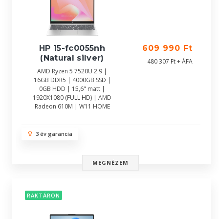
HP 15-fc0055nh
609 990 Ft
(Natural silver)
480 307 Ft + ÁFA
AMD Ryzen 5 7520U 2.9 |
16GB DDR5 | 4000GB SSD |
0GB HDD | 15,6" matt |
1920X1080 (FULL HD) | AMD
Radeon 610M | W11 HOME
3 év garancia
MEGNÉZEM
RAKTÁRON