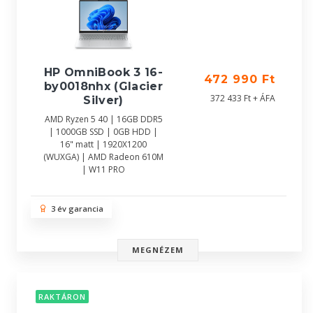
HP OmniBook 3 16-
472 990 Ft
by0018nhx (Glacier
372 433 Ft + ÁFA
Silver)
AMD Ryzen 5 40 | 16GB DDR5
| 1000GB SSD | 0GB HDD |
16" matt | 1920X1200
(WUXGA) | AMD Radeon 610M
| W11 PRO
3 év garancia
MEGNÉZEM
RAKTÁRON