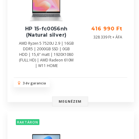
HP 15-fc0056nh
416 990 Ft
(Natural silver)
328 339 Ft + ÁFA
AMD Ryzen 5 7520U 2.9 | 16GB
DDR5 | 2000GB SSD | 0GB
HDD | 15,6" matt | 1920X1080
(FULL HD) | AMD Radeon 610M
| W11 HOME
3 év garancia
MEGNÉZEM
RAKTÁRON