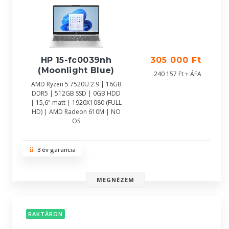
HP 15-fc0039nh
305 000 Ft
(Moonlight Blue)
240 157 Ft + ÁFA
AMD Ryzen 5 7520U 2.9 | 16GB
DDR5 | 512GB SSD | 0GB HDD
| 15,6" matt | 1920X1080 (FULL
HD) | AMD Radeon 610M | NO
OS
3 év garancia
MEGNÉZEM
RAKTÁRON