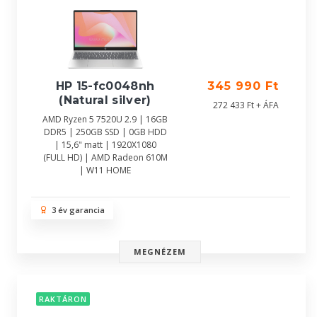
HP 15-fc0048nh
345 990 Ft
(Natural silver)
272 433 Ft + ÁFA
AMD Ryzen 5 7520U 2.9 | 16GB
DDR5 | 250GB SSD | 0GB HDD
| 15,6" matt | 1920X1080
(FULL HD) | AMD Radeon 610M
| W11 HOME
3 év garancia
MEGNÉZEM
RAKTÁRON