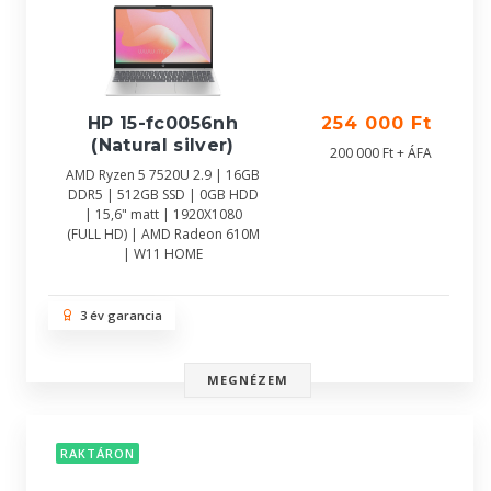
HP 15-fc0056nh
254 000 Ft
(Natural silver)
200 000 Ft + ÁFA
AMD Ryzen 5 7520U 2.9 | 16GB
DDR5 | 512GB SSD | 0GB HDD
| 15,6" matt | 1920X1080
(FULL HD) | AMD Radeon 610M
| W11 HOME
3 év garancia
MEGNÉZEM
RAKTÁRON