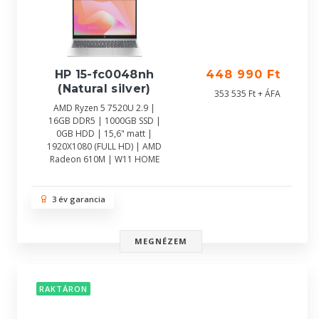
HP 15-fc0048nh
448 990 Ft
(Natural silver)
353 535 Ft + ÁFA
AMD Ryzen 5 7520U 2.9 |
16GB DDR5 | 1000GB SSD |
0GB HDD | 15,6" matt |
1920X1080 (FULL HD) | AMD
Radeon 610M | W11 HOME
3 év garancia
MEGNÉZEM
RAKTÁRON