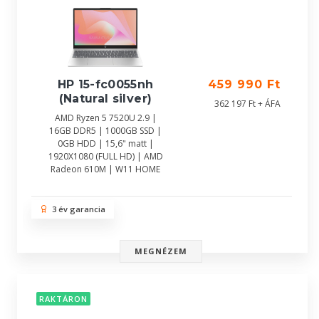
HP 15-fc0055nh
459 990 Ft
(Natural silver)
362 197 Ft + ÁFA
AMD Ryzen 5 7520U 2.9 |
16GB DDR5 | 1000GB SSD |
0GB HDD | 15,6" matt |
1920X1080 (FULL HD) | AMD
Radeon 610M | W11 HOME
3 év garancia
MEGNÉZEM
RAKTÁRON