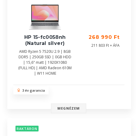
HP 15-fc0058nh
268 990 Ft
(Natural silver)
211 803 Ft + ÁFA
AMD Ryzen 5 7520U 2.9 | 8GB
DDR5 | 250GB SSD | 0GB HDD
| 15,6" matt | 1920X1080
(FULL HD) | AMD Radeon 610M
| W11 HOME
3 év garancia
MEGNÉZEM
RAKTÁRON