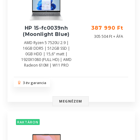
HP 15-fc0039nh
387 990 Ft
(Moonlight Blue)
305 504 Ft + ÁFA
AMD Ryzen 5 7520U 2.9 |
16GB DDR5 | 512GB SSD |
0GB HDD | 15,6" matt |
1920X1080 (FULL HD) | AMD
Radeon 610M | W11 PRO
3 év garancia
MEGNÉZEM
RAKTÁRON