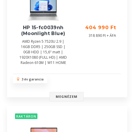
HP 15-fc0039nh
404 990 Ft
(Moonlight Blue)
318 890 Ft + ÁFA
AMD Ryzen 5 7520U 2.9 |
16GB DDR5 | 250GB SSD |
0GB HDD | 15,6" matt |
1920X1080 (FULL HD) | AMD
Radeon 610M | W11 HOME
3 év garancia
MEGNÉZEM
RAKTÁRON