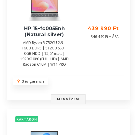
HP 15-fc0055nh
439 990 Ft
(Natural silver)
346 449 Ft + ÁFA
AMD Ryzen 5 7520U 2.9 |
16GB DDR5 | 512GB SSD |
0GB HDD | 15,6" matt |
1920X1080 (FULL HD) | AMD
Radeon 610M | W11 PRO
3 év garancia
MEGNÉZEM
RAKTÁRON