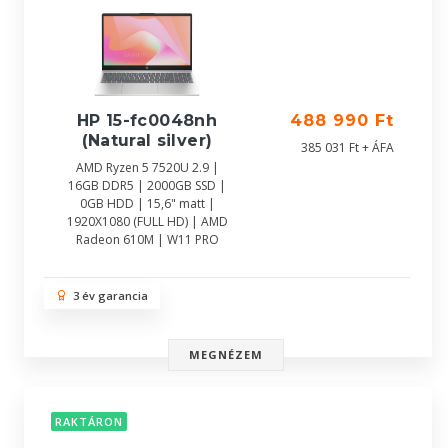
HP 15-fc0048nh
488 990 Ft
(Natural silver)
385 031 Ft + ÁFA
AMD Ryzen 5 7520U 2.9 |
16GB DDR5 | 2000GB SSD |
0GB HDD | 15,6" matt |
1920X1080 (FULL HD) | AMD
Radeon 610M | W11 PRO
3 év garancia
MEGNÉZEM
RAKTÁRON