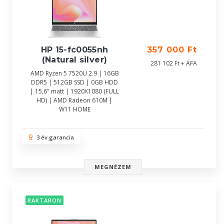
HP 15-fc0055nh
357 000 Ft
(Natural silver)
281 102 Ft + ÁFA
AMD Ryzen 5 7520U 2.9 | 16GB
DDR5 | 512GB SSD | 0GB HDD
| 15,6" matt | 1920X1080 (FULL
HD) | AMD Radeon 610M |
W11 HOME
3 év garancia
MEGNÉZEM
RAKTÁRON