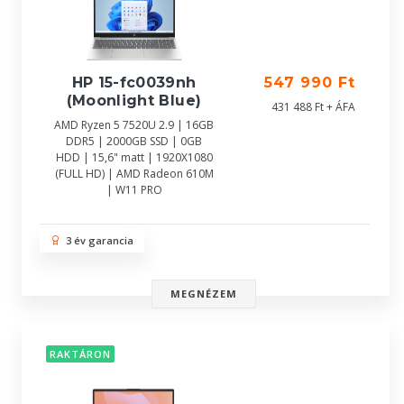
HP 15-fc0039nh
547 990 Ft
(Moonlight Blue)
431 488 Ft + ÁFA
AMD Ryzen 5 7520U 2.9 | 16GB
DDR5 | 2000GB SSD | 0GB
HDD | 15,6" matt | 1920X1080
(FULL HD) | AMD Radeon 610M
| W11 PRO
3 év garancia
MEGNÉZEM
RAKTÁRON