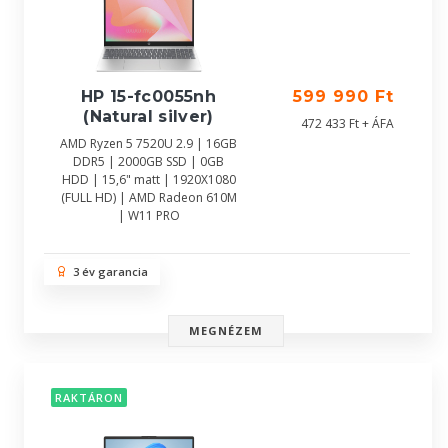
HP 15-fc0055nh
599 990 Ft
(Natural silver)
472 433 Ft + ÁFA
AMD Ryzen 5 7520U 2.9 | 16GB
DDR5 | 2000GB SSD | 0GB
HDD | 15,6" matt | 1920X1080
(FULL HD) | AMD Radeon 610M
| W11 PRO
3 év garancia
MEGNÉZEM
RAKTÁRON