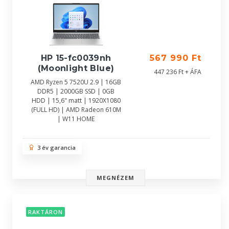
HP 15-fc0039nh
567 990 Ft
(Moonlight Blue)
447 236 Ft + ÁFA
AMD Ryzen 5 7520U 2.9 | 16GB
DDR5 | 2000GB SSD | 0GB
HDD | 15,6" matt | 1920X1080
(FULL HD) | AMD Radeon 610M
| W11 HOME
3 év garancia
MEGNÉZEM
RAKTÁRON