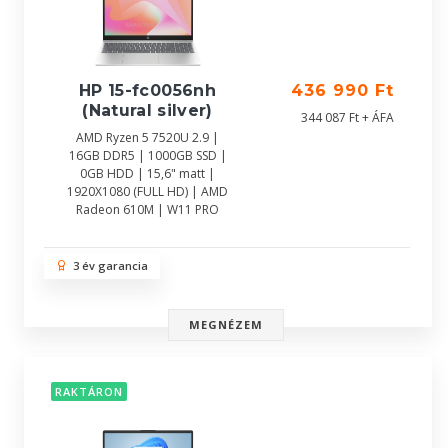
HP 15-fc0056nh
436 990 Ft
(Natural silver)
344 087 Ft + ÁFA
AMD Ryzen 5 7520U 2.9 |
16GB DDR5 | 1000GB SSD |
0GB HDD | 15,6" matt |
1920X1080 (FULL HD) | AMD
Radeon 610M | W11 PRO
3 év garancia
MEGNÉZEM
RAKTÁRON