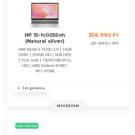
HP 15-fc0055nh
356 990 Ft
(Natural silver)
281 094 Ft + ÁFA
AMD Ryzen 5 7520U 2.9 | 16GB
DDR5 | 250GB SSD | 0GB HDD
| 15,6" matt | 1920X1080 (FULL
HD) | AMD Radeon 610M |
W11 HOME
3 év garancia
MEGNÉZEM
RAKTÁRON