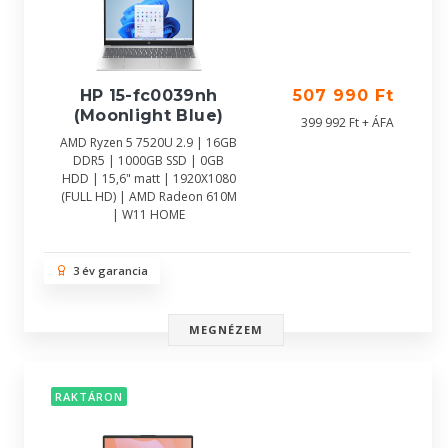
HP 15-fc0039nh
507 990 Ft
(Moonlight Blue)
399 992 Ft + ÁFA
AMD Ryzen 5 7520U 2.9 | 16GB
DDR5 | 1000GB SSD | 0GB
HDD | 15,6" matt | 1920X1080
(FULL HD) | AMD Radeon 610M
| W11 HOME
3 év garancia
MEGNÉZEM
RAKTÁRON