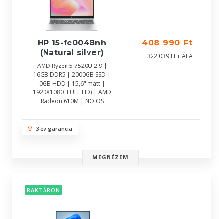
HP 15-fc0048nh
408 990 Ft
(Natural silver)
322 039 Ft + ÁFA
AMD Ryzen 5 7520U 2.9 |
16GB DDR5 | 2000GB SSD |
0GB HDD | 15,6" matt |
1920X1080 (FULL HD) | AMD
Radeon 610M | NO OS
3 év garancia
MEGNÉZEM
RAKTÁRON