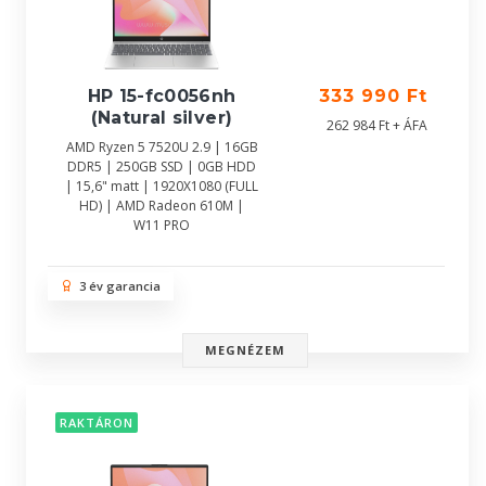
HP 15-fc0056nh
333 990 Ft
(Natural silver)
262 984 Ft + ÁFA
AMD Ryzen 5 7520U 2.9 | 16GB
DDR5 | 250GB SSD | 0GB HDD
| 15,6" matt | 1920X1080 (FULL
HD) | AMD Radeon 610M |
W11 PRO
3 év garancia
MEGNÉZEM
RAKTÁRON