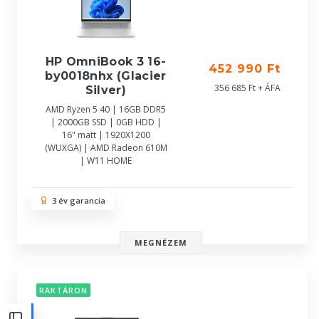
HP OmniBook 3 16-
452 990 Ft
by0018nhx (Glacier
356 685 Ft + ÁFA
Silver)
AMD Ryzen 5 40 | 16GB DDR5
| 2000GB SSD | 0GB HDD |
16" matt | 1920X1200
(WUXGA) | AMD Radeon 610M
| W11 HOME
3 év garancia
MEGNÉZEM
RAKTÁRON