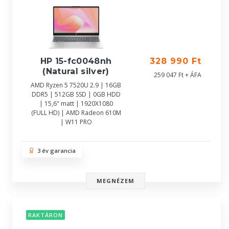
HP 15-fc0048nh
328 990 Ft
(Natural silver)
259 047 Ft + ÁFA
AMD Ryzen 5 7520U 2.9 | 16GB
DDR5 | 512GB SSD | 0GB HDD
| 15,6" matt | 1920X1080
(FULL HD) | AMD Radeon 610M
| W11 PRO
3 év garancia
MEGNÉZEM
RAKTÁRON