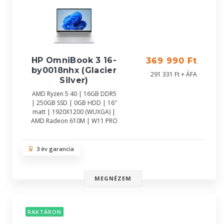
HP OmniBook 3 16-
369 990 Ft
by0018nhx (Glacier
291 331 Ft + ÁFA
Silver)
AMD Ryzen 5 40 | 16GB DDR5
| 250GB SSD | 0GB HDD | 16"
matt | 1920X1200 (WUXGA) |
AMD Radeon 610M | W11 PRO
3 év garancia
MEGNÉZEM
RAKTÁRON