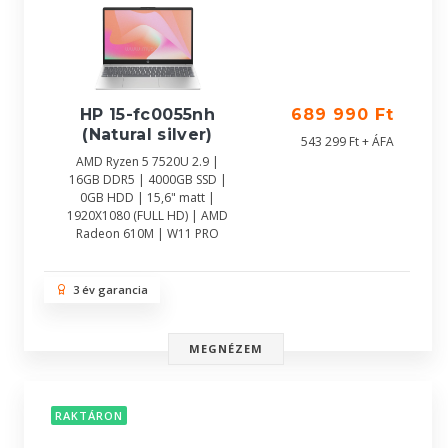
HP 15-fc0055nh
689 990 Ft
(Natural silver)
543 299 Ft + ÁFA
AMD Ryzen 5 7520U 2.9 |
16GB DDR5 | 4000GB SSD |
0GB HDD | 15,6" matt |
1920X1080 (FULL HD) | AMD
Radeon 610M | W11 PRO
3 év garancia
MEGNÉZEM
RAKTÁRON