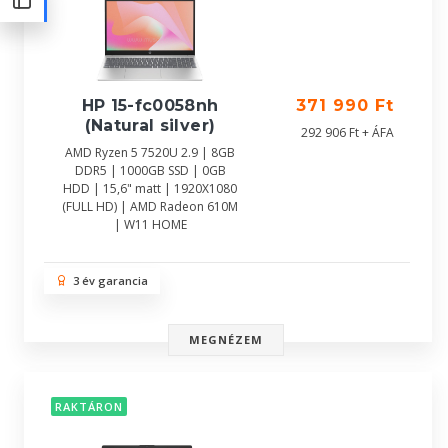
HP 15-fc0058nh
371 990 Ft
(Natural silver)
292 906 Ft + ÁFA
AMD Ryzen 5 7520U 2.9 | 8GB
DDR5 | 1000GB SSD | 0GB
HDD | 15,6" matt | 1920X1080
(FULL HD) | AMD Radeon 610M
| W11 HOME
3 év garancia
MEGNÉZEM
RAKTÁRON