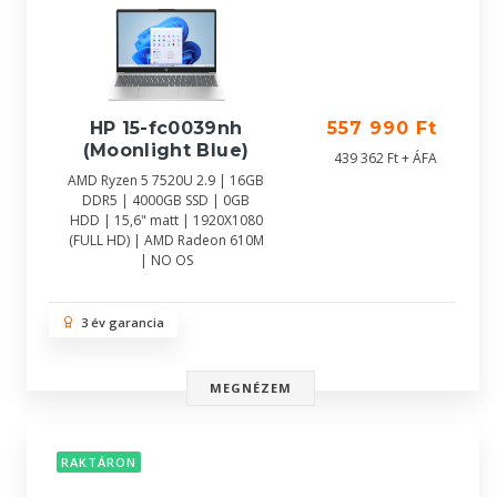
HP 15-fc0039nh
557 990 Ft
(Moonlight Blue)
439 362 Ft + ÁFA
AMD Ryzen 5 7520U 2.9 | 16GB
DDR5 | 4000GB SSD | 0GB
HDD | 15,6" matt | 1920X1080
(FULL HD) | AMD Radeon 610M
| NO OS
3 év garancia
MEGNÉZEM
RAKTÁRON