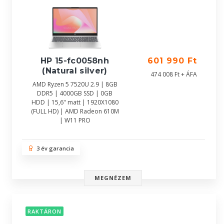
HP 15-fc0058nh
601 990 Ft
(Natural silver)
474 008 Ft + ÁFA
AMD Ryzen 5 7520U 2.9 | 8GB
DDR5 | 4000GB SSD | 0GB
HDD | 15,6" matt | 1920X1080
(FULL HD) | AMD Radeon 610M
| W11 PRO
3 év garancia
MEGNÉZEM
RAKTÁRON