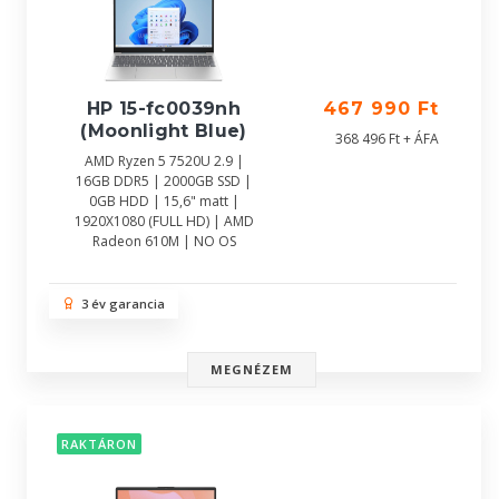
HP 15-fc0039nh
467 990 Ft
(Moonlight Blue)
368 496 Ft + ÁFA
AMD Ryzen 5 7520U 2.9 |
16GB DDR5 | 2000GB SSD |
0GB HDD | 15,6" matt |
1920X1080 (FULL HD) | AMD
Radeon 610M | NO OS
3 év garancia
MEGNÉZEM
RAKTÁRON