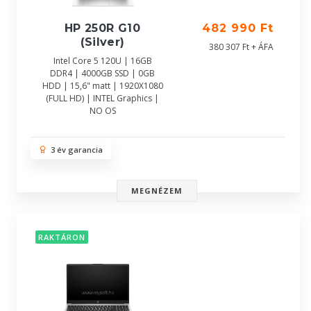
HP 250R G10
482 990 Ft
(Silver)
380 307 Ft + ÁFA
Intel Core 5 120U | 16GB
DDR4 | 4000GB SSD | 0GB
HDD | 15,6" matt | 1920X1080
(FULL HD) | INTEL Graphics |
NO OS
3 év garancia
MEGNÉZEM
RAKTÁRON