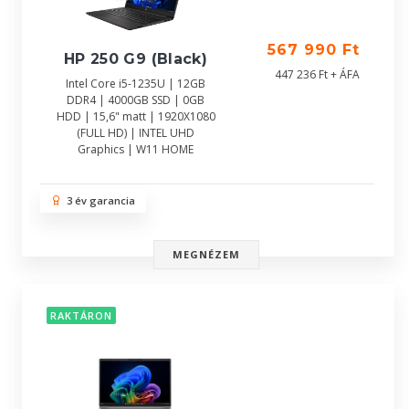
567 990 Ft
HP 250 G9 (Black)
447 236 Ft + ÁFA
Intel Core i5-1235U | 12GB
DDR4 | 4000GB SSD | 0GB
HDD | 15,6" matt | 1920X1080
(FULL HD) | INTEL UHD
Graphics | W11 HOME
3 év garancia
MEGNÉZEM
RAKTÁRON