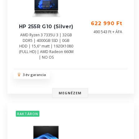
622 990 Ft
HP 255R G10 (Silver)
490 543 Ft + ÁFA
AMD Ryzen 3 7335U 3 | 32GB
DDR5 | 4000GB SSD | 0GB
HDD | 15,6" matt | 1920X1080
(FULL HD) | AMD Radeon 660M
| NO OS
3 év garancia
MEGNÉZEM
RAKTÁRON