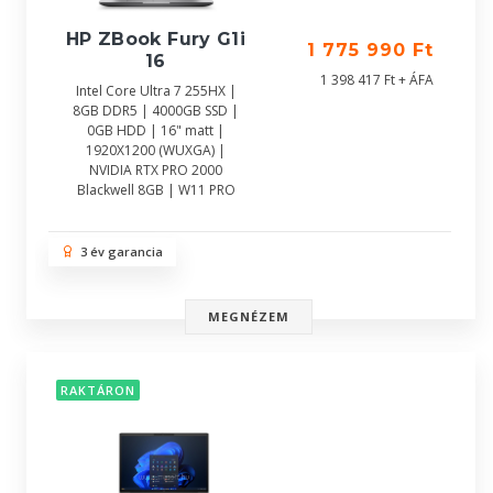
HP ZBook Fury G1i
1 775 990 Ft
16
1 398 417 Ft + ÁFA
Intel Core Ultra 7 255HX |
8GB DDR5 | 4000GB SSD |
0GB HDD | 16" matt |
1920X1200 (WUXGA) |
NVIDIA RTX PRO 2000
Blackwell 8GB | W11 PRO
3 év garancia
MEGNÉZEM
RAKTÁRON