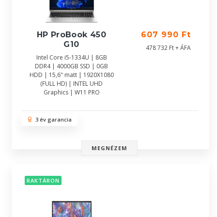
HP ProBook 450
607 990 Ft
G10
478 732 Ft + ÁFA
Intel Core i5-1334U | 8GB
DDR4 | 4000GB SSD | 0GB
HDD | 15,6" matt | 1920X1080
(FULL HD) | INTEL UHD
Graphics | W11 PRO
3 év garancia
MEGNÉZEM
RAKTÁRON