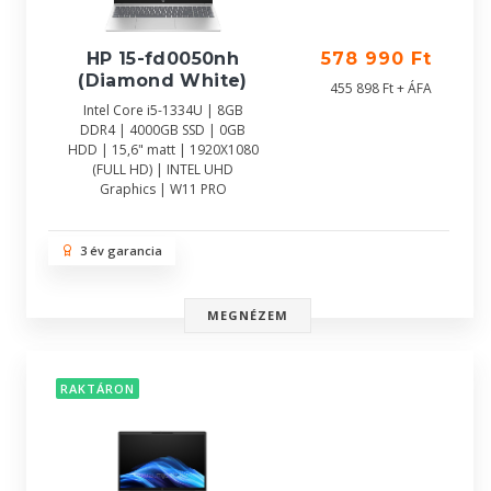
HP 15-fd0050nh
578 990 Ft
(Diamond White)
455 898 Ft + ÁFA
Intel Core i5-1334U | 8GB
DDR4 | 4000GB SSD | 0GB
HDD | 15,6" matt | 1920X1080
(FULL HD) | INTEL UHD
Graphics | W11 PRO
3 év garancia
MEGNÉZEM
RAKTÁRON