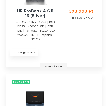
HP ProBook 4 G1i
578 990 Ft
16 (Silver)
455 898 Ft + ÁFA
Intel Core Ultra 5 225U | 8GB
DDR5 | 4000GB SSD | 0GB
HDD | 16" matt | 1920X1200
(WUXGA) | INTEL Graphics |
NO OS
3 év garancia
MEGNÉZEM
RAKTÁRON