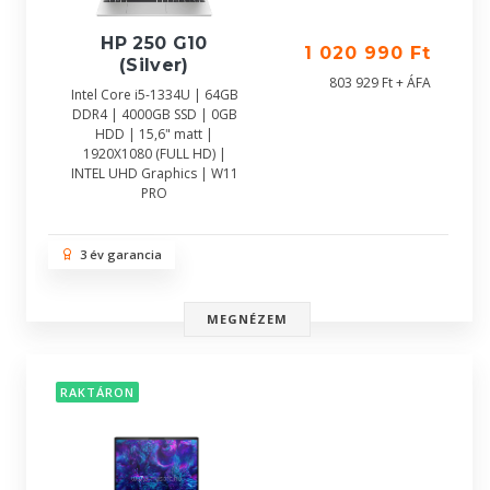
HP 250 G10
1 020 990 Ft
(Silver)
803 929 Ft + ÁFA
Intel Core i5-1334U | 64GB
DDR4 | 4000GB SSD | 0GB
HDD | 15,6" matt |
1920X1080 (FULL HD) |
INTEL UHD Graphics | W11
PRO
3 év garancia
MEGNÉZEM
RAKTÁRON