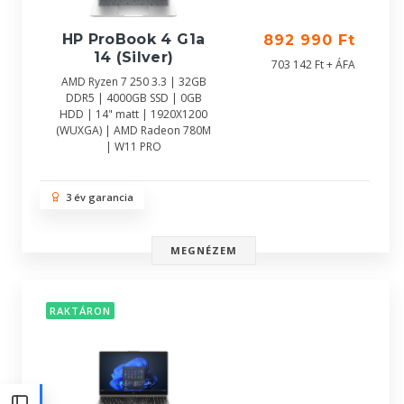
HP ProBook 4 G1a
892 990 Ft
14 (Silver)
703 142 Ft + ÁFA
AMD Ryzen 7 250 3.3 | 32GB
DDR5 | 4000GB SSD | 0GB
HDD | 14" matt | 1920X1200
(WUXGA) | AMD Radeon 780M
| W11 PRO
3 év garancia
MEGNÉZEM
RAKTÁRON