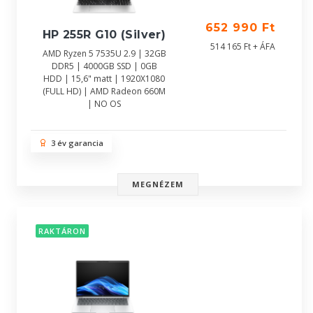
652 990 Ft
HP 255R G10 (Silver)
514 165 Ft + ÁFA
AMD Ryzen 5 7535U 2.9 | 32GB
DDR5 | 4000GB SSD | 0GB
HDD | 15,6" matt | 1920X1080
(FULL HD) | AMD Radeon 660M
| NO OS
3 év garancia
MEGNÉZEM
RAKTÁRON