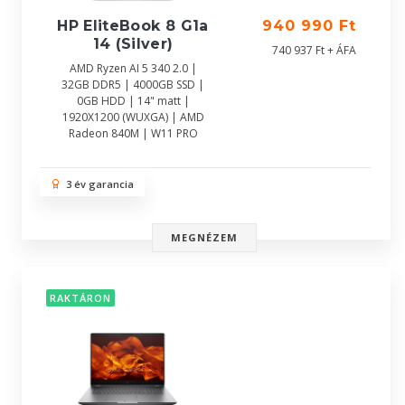
HP EliteBook 8 G1a
940 990 Ft
14 (Silver)
740 937 Ft + ÁFA
AMD Ryzen AI 5 340 2.0 |
32GB DDR5 | 4000GB SSD |
0GB HDD | 14" matt |
1920X1200 (WUXGA) | AMD
Radeon 840M | W11 PRO
3 év garancia
MEGNÉZEM
RAKTÁRON