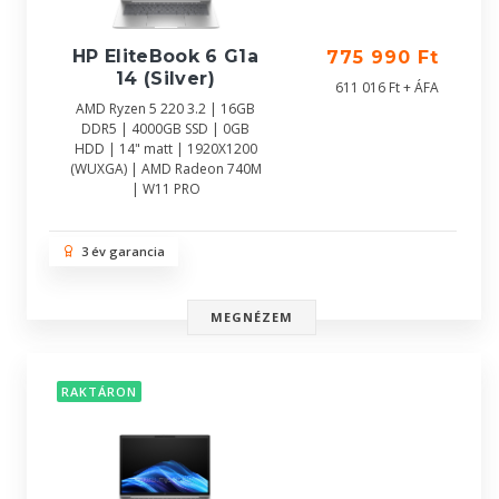
HP EliteBook 6 G1a
775 990 Ft
14 (Silver)
611 016 Ft + ÁFA
AMD Ryzen 5 220 3.2 | 16GB
DDR5 | 4000GB SSD | 0GB
HDD | 14" matt | 1920X1200
(WUXGA) | AMD Radeon 740M
| W11 PRO
3 év garancia
MEGNÉZEM
RAKTÁRON