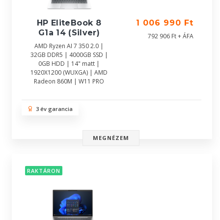
HP EliteBook 8
1 006 990 Ft
G1a 14 (Silver)
792 906 Ft + ÁFA
AMD Ryzen AI 7 350 2.0 |
32GB DDR5 | 4000GB SSD |
0GB HDD | 14" matt |
1920X1200 (WUXGA) | AMD
Radeon 860M | W11 PRO
3 év garancia
MEGNÉZEM
RAKTÁRON