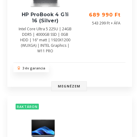
HP ProBook 4 G1i
689 990 Ft
16 (Silver)
543 299 Ft + ÁFA
Intel Core Ultra 5 225U | 24GB
DDR5 | 4000GB SSD | 0GB
HDD | 16" matt | 1920X1200
(WUXGA) | INTEL Graphics |
W11 PRO
3 év garancia
MEGNÉZEM
RAKTÁRON