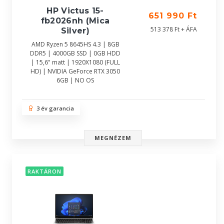
HP Victus 15-
651 990 Ft
fb2026nh (Mica
513 378 Ft + ÁFA
Silver)
AMD Ryzen 5 8645HS 4.3 | 8GB
DDR5 | 4000GB SSD | 0GB HDD
| 15,6" matt | 1920X1080 (FULL
HD) | NVIDIA GeForce RTX 3050
6GB | NO OS
3 év garancia
MEGNÉZEM
RAKTÁRON