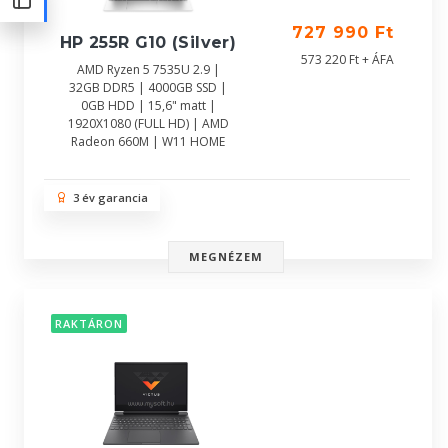
727 990 Ft
HP 255R G10 (Silver)
573 220 Ft + ÁFA
AMD Ryzen 5 7535U 2.9 |
32GB DDR5 | 4000GB SSD |
0GB HDD | 15,6" matt |
1920X1080 (FULL HD) | AMD
Radeon 660M | W11 HOME
3 év garancia
MEGNÉZEM
RAKTÁRON