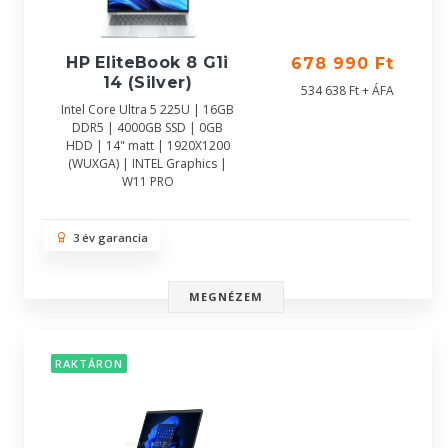
HP EliteBook 8 G1i
678 990 Ft
14 (Silver)
534 638 Ft + ÁFA
Intel Core Ultra 5 225U | 16GB
DDR5 | 4000GB SSD | 0GB
HDD | 14" matt | 1920X1200
(WUXGA) | INTEL Graphics |
W11 PRO
3 év garancia
MEGNÉZEM
RAKTÁRON