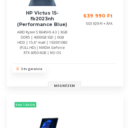
HP Victus 15-
639 990 Ft
fb2023nh
503 929 Ft + ÁFA
(Performance Blue)
AMD Ryzen 5 8645HS 4.3 | 8GB
DDR5 | 4000GB SSD | 0GB
HDD | 15,6" matt | 1920X1080
(FULL HD) | NVIDIA GeForce
RTX 4050 6GB | NO OS
3 év garancia
MEGNÉZEM
RAKTÁRON