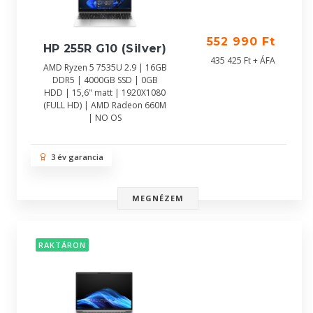
552 990 Ft
HP 255R G10 (Silver)
435 425 Ft + ÁFA
AMD Ryzen 5 7535U 2.9 | 16GB
DDR5 | 4000GB SSD | 0GB
HDD | 15,6" matt | 1920X1080
(FULL HD) | AMD Radeon 660M
| NO OS
3 év garancia
MEGNÉZEM
RAKTÁRON