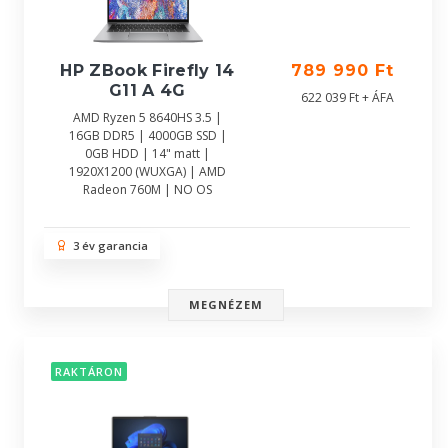
HP ZBook Firefly 14
789 990 Ft
G11 A 4G
622 039 Ft + ÁFA
AMD Ryzen 5 8640HS 3.5 |
16GB DDR5 | 4000GB SSD |
0GB HDD | 14" matt |
1920X1200 (WUXGA) | AMD
Radeon 760M | NO OS
3 év garancia
MEGNÉZEM
RAKTÁRON