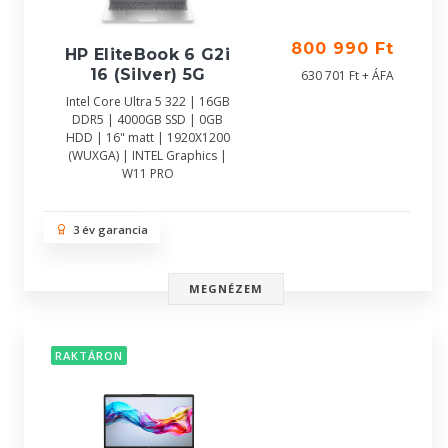
800 990 Ft
HP EliteBook 6 G2i
16 (Silver) 5G
630 701 Ft + ÁFA
Intel Core Ultra 5 322 | 16GB
DDR5 | 4000GB SSD | 0GB
HDD | 16" matt | 1920X1200
(WUXGA) | INTEL Graphics |
W11 PRO
3 év garancia
MEGNÉZEM
RAKTÁRON