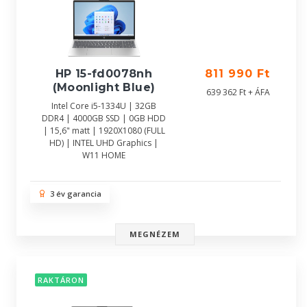
HP 15-fd0078nh
811 990 Ft
(Moonlight Blue)
639 362 Ft + ÁFA
Intel Core i5-1334U | 32GB
DDR4 | 4000GB SSD | 0GB HDD
| 15,6" matt | 1920X1080 (FULL
HD) | INTEL UHD Graphics |
W11 HOME
3 év garancia
MEGNÉZEM
RAKTÁRON