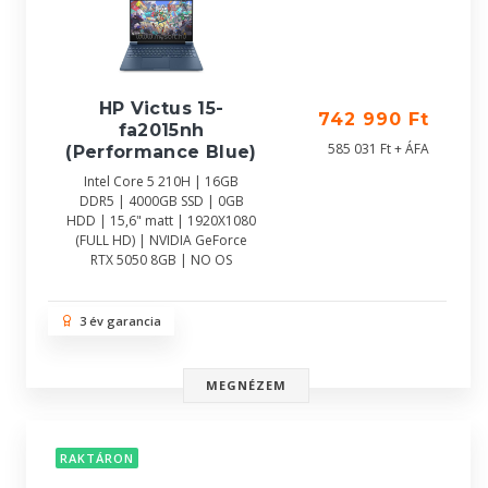
HP Victus 15-
742 990 Ft
fa2015nh
585 031 Ft + ÁFA
(Performance Blue)
Intel Core 5 210H | 16GB
DDR5 | 4000GB SSD | 0GB
HDD | 15,6" matt | 1920X1080
(FULL HD) | NVIDIA GeForce
RTX 5050 8GB | NO OS
3 év garancia
MEGNÉZEM
RAKTÁRON