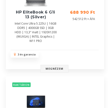
HP EliteBook 6 G1i
688 990 Ft
13 (Silver)
542 512 Ft + ÁFA
Intel Core Ultra 5 225U | 16GB
DDR5 | 4000GB SSD | 0GB
HDD | 13,3" matt | 1920X1200
(WUXGA) | INTEL Graphics |
W11 PRO
3 év garancia
MEGNÉZEM
RAKTÁRON