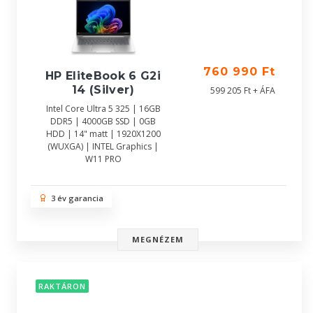
760 990 Ft
HP EliteBook 6 G2i
14 (Silver)
599 205 Ft + ÁFA
Intel Core Ultra 5 325 | 16GB
DDR5 | 4000GB SSD | 0GB
HDD | 14" matt | 1920X1200
(WUXGA) | INTEL Graphics |
W11 PRO
3 év garancia
MEGNÉZEM
RAKTÁRON