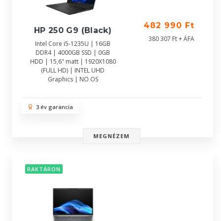
482 990 Ft
HP 250 G9 (Black)
380 307 Ft + ÁFA
Intel Core i5-1235U | 16GB
DDR4 | 4000GB SSD | 0GB
HDD | 15,6" matt | 1920X1080
(FULL HD) | INTEL UHD
Graphics | NO OS
3 év garancia
MEGNÉZEM
RAKTÁRON