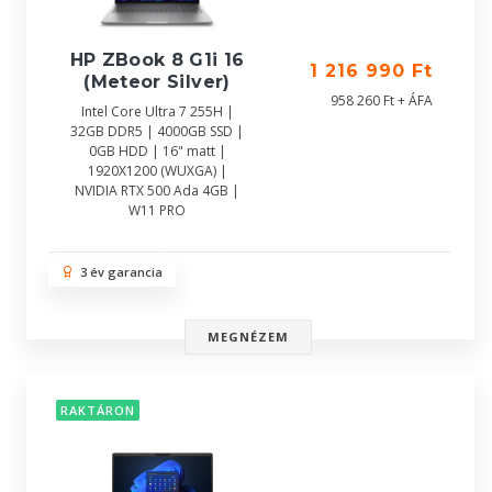
HP ZBook 8 G1i 16
1 216 990 Ft
(Meteor Silver)
958 260 Ft + ÁFA
Intel Core Ultra 7 255H |
32GB DDR5 | 4000GB SSD |
0GB HDD | 16" matt |
1920X1200 (WUXGA) |
NVIDIA RTX 500 Ada 4GB |
W11 PRO
3 év garancia
MEGNÉZEM
RAKTÁRON