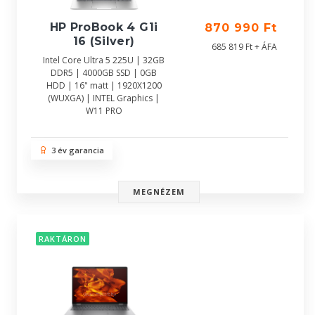
HP ProBook 4 G1i
870 990 Ft
16 (Silver)
685 819 Ft + ÁFA
Intel Core Ultra 5 225U | 32GB
DDR5 | 4000GB SSD | 0GB
HDD | 16" matt | 1920X1200
(WUXGA) | INTEL Graphics |
W11 PRO
3 év garancia
MEGNÉZEM
RAKTÁRON