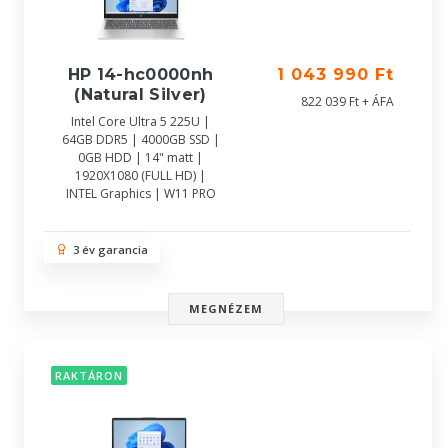
HP 14-hc0000nh
1 043 990 Ft
(Natural Silver)
822 039 Ft + ÁFA
Intel Core Ultra 5 225U |
64GB DDR5 | 4000GB SSD |
0GB HDD | 14" matt |
1920X1080 (FULL HD) |
INTEL Graphics | W11 PRO
3 év garancia
MEGNÉZEM
RAKTÁRON