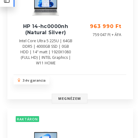
HP 14-hc0000nh
963 990 Ft
(Natural Silver)
759 047 Ft + ÁFA
Intel Core Ultra 5 225U | 64GB
DDR5 | 4000GB SSD | 0GB
HDD | 14" matt | 1920X1080
(FULL HD) | INTEL Graphics |
W11 HOME
3 év garancia
MEGNÉZEM
RAKTÁRON