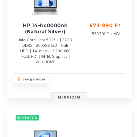
HP 14-hc0000nh
673 990 Ft
(Natural Silver)
530 701 Ft + ÁFA
Intel Core Ultra 5 225U | 32GB
DDR5 | 2000GB SSD | 0GB
HDD | 14" matt | 1920X1080
(FULL HD) | INTEL Graphics |
W11 HOME
3 év garancia
MEGNÉZEM
RAKTÁRON