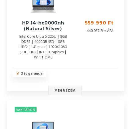
HP 14-hc0000nh
559 990 Ft
(Natural Silver)
440 937 Ft + ÁFA
Intel Core Ultra 5 225U | 8GB
DDR5 | 4000GB SSD | 0GB
HDD | 14" matt | 1920X1080
(FULL HD) | INTEL Graphics |
W11 HOME
3 év garancia
MEGNÉZEM
RAKTÁRON