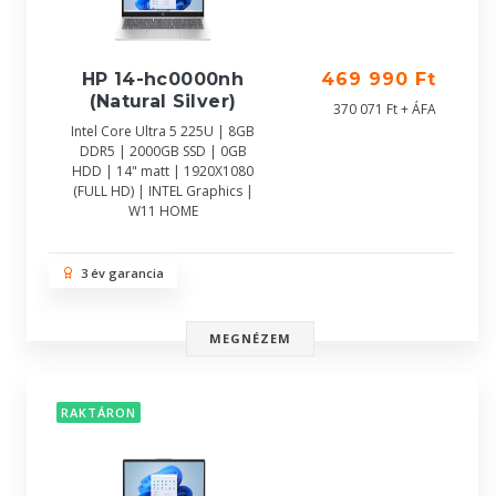
HP 14-hc0000nh
469 990 Ft
(Natural Silver)
370 071 Ft + ÁFA
Intel Core Ultra 5 225U | 8GB
DDR5 | 2000GB SSD | 0GB
HDD | 14" matt | 1920X1080
(FULL HD) | INTEL Graphics |
W11 HOME
3 év garancia
MEGNÉZEM
RAKTÁRON