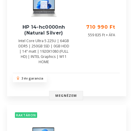
HP 14-hc0000nh
710 990 Ft
(Natural Silver)
559 835 Ft + ÁFA
Intel Core Ultra 5 225U | 64GB
DDR5 | 250GB SSD | 0GB HDD
| 14" matt | 1920X1080 (FULL
HD) | INTEL Graphics | W11
HOME
3 év garancia
MEGNÉZEM
RAKTÁRON