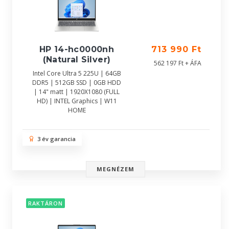
HP 14-hc0000nh
713 990 Ft
(Natural Silver)
562 197 Ft + ÁFA
Intel Core Ultra 5 225U | 64GB
DDR5 | 512GB SSD | 0GB HDD
| 14" matt | 1920X1080 (FULL
HD) | INTEL Graphics | W11
HOME
3 év garancia
MEGNÉZEM
RAKTÁRON