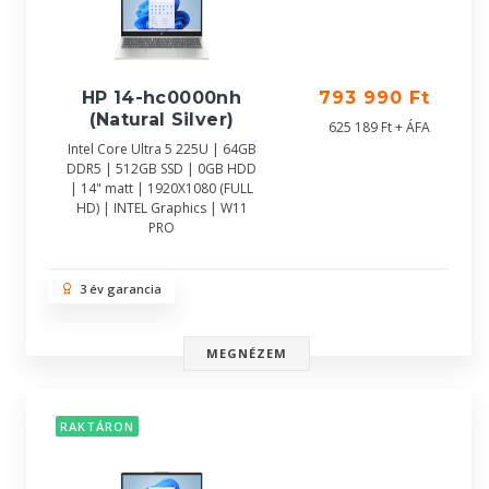
HP 14-hc0000nh
793 990 Ft
(Natural Silver)
625 189 Ft + ÁFA
Intel Core Ultra 5 225U | 64GB
DDR5 | 512GB SSD | 0GB HDD
| 14" matt | 1920X1080 (FULL
HD) | INTEL Graphics | W11
PRO
3 év garancia
MEGNÉZEM
RAKTÁRON