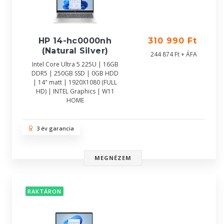
HP 14-hc0000nh
310 990 Ft
(Natural Silver)
244 874 Ft + ÁFA
Intel Core Ultra 5 225U | 16GB
DDR5 | 250GB SSD | 0GB HDD
| 14" matt | 1920X1080 (FULL
HD) | INTEL Graphics | W11
HOME
3 év garancia
MEGNÉZEM
RAKTÁRON