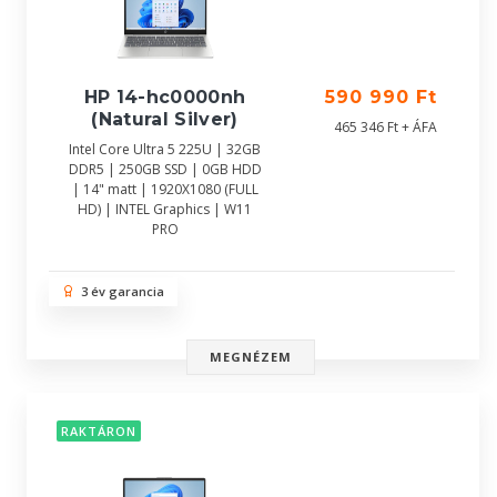
HP 14-hc0000nh
590 990 Ft
(Natural Silver)
465 346 Ft + ÁFA
Intel Core Ultra 5 225U | 32GB
DDR5 | 250GB SSD | 0GB HDD
| 14" matt | 1920X1080 (FULL
HD) | INTEL Graphics | W11
PRO
3 év garancia
MEGNÉZEM
RAKTÁRON