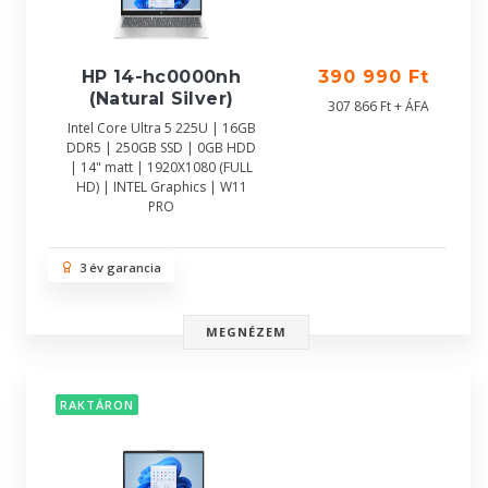
HP 14-hc0000nh
390 990 Ft
(Natural Silver)
307 866 Ft + ÁFA
Intel Core Ultra 5 225U | 16GB
DDR5 | 250GB SSD | 0GB HDD
| 14" matt | 1920X1080 (FULL
HD) | INTEL Graphics | W11
PRO
3 év garancia
MEGNÉZEM
RAKTÁRON