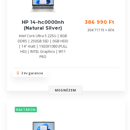
HP 14-hc0000nh
386 990 Ft
(Natural Silver)
304 717 Ft + ÁFA
Intel Core Ultra 5 225U | 8GB
DDR5 | 250GB SSD | 0GB HDD
| 14" matt | 1920X1080 (FULL
HD) | INTEL Graphics | W11
PRO
3 év garancia
MEGNÉZEM
RAKTÁRON