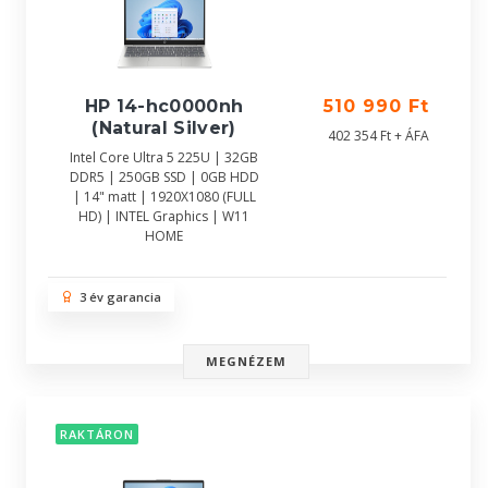
HP 14-hc0000nh
510 990 Ft
(Natural Silver)
402 354 Ft + ÁFA
Intel Core Ultra 5 225U | 32GB
DDR5 | 250GB SSD | 0GB HDD
| 14" matt | 1920X1080 (FULL
HD) | INTEL Graphics | W11
HOME
3 év garancia
MEGNÉZEM
RAKTÁRON