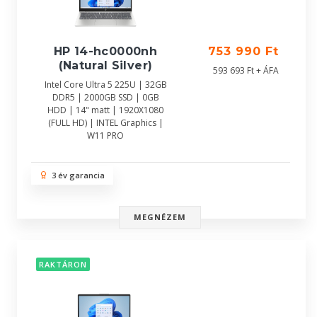
HP 14-hc0000nh
753 990 Ft
(Natural Silver)
593 693 Ft + ÁFA
Intel Core Ultra 5 225U | 32GB
DDR5 | 2000GB SSD | 0GB
HDD | 14" matt | 1920X1080
(FULL HD) | INTEL Graphics |
W11 PRO
3 év garancia
MEGNÉZEM
RAKTÁRON