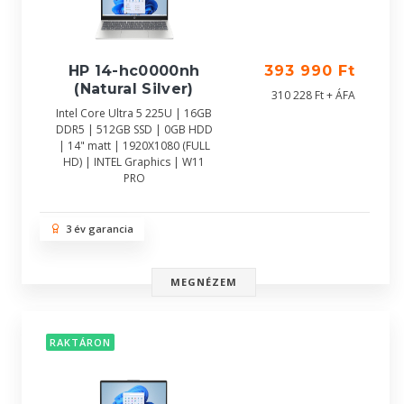
HP 14-hc0000nh
393 990 Ft
(Natural Silver)
310 228 Ft + ÁFA
Intel Core Ultra 5 225U | 16GB
DDR5 | 512GB SSD | 0GB HDD
| 14" matt | 1920X1080 (FULL
HD) | INTEL Graphics | W11
PRO
3 év garancia
MEGNÉZEM
RAKTÁRON