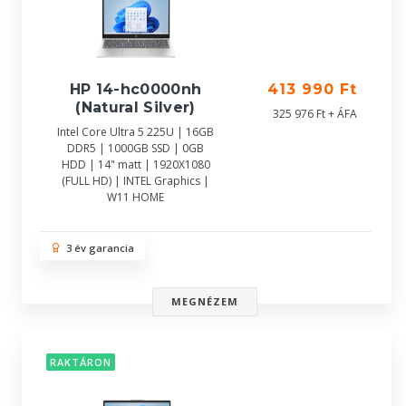
HP 14-hc0000nh
413 990 Ft
(Natural Silver)
325 976 Ft + ÁFA
Intel Core Ultra 5 225U | 16GB
DDR5 | 1000GB SSD | 0GB
HDD | 14" matt | 1920X1080
(FULL HD) | INTEL Graphics |
W11 HOME
3 év garancia
MEGNÉZEM
RAKTÁRON