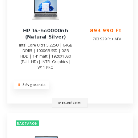
HP 14-hc0000nh
893 990 Ft
(Natural Silver)
703 929 Ft + ÁFA
Intel Core Ultra 5 225U | 64GB
DDR5 | 1000GB SSD | 0GB
HDD | 14" matt | 1920X1080
(FULL HD) | INTEL Graphics |
W11 PRO
3 év garancia
MEGNÉZEM
RAKTÁRON