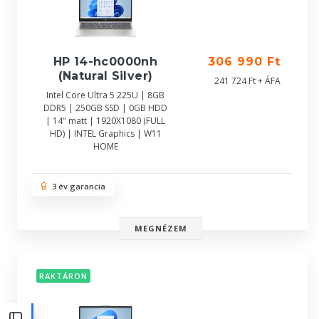
HP 14-hc0000nh
306 990 Ft
(Natural Silver)
241 724 Ft + ÁFA
Intel Core Ultra 5 225U | 8GB
DDR5 | 250GB SSD | 0GB HDD
| 14" matt | 1920X1080 (FULL
HD) | INTEL Graphics | W11
HOME
3 év garancia
MEGNÉZEM
RAKTÁRON