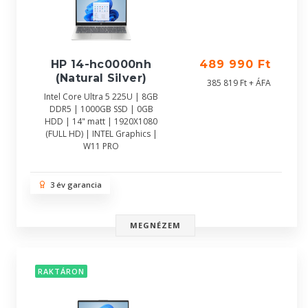
HP 14-hc0000nh
489 990 Ft
(Natural Silver)
385 819 Ft + ÁFA
Intel Core Ultra 5 225U | 8GB
DDR5 | 1000GB SSD | 0GB
HDD | 14" matt | 1920X1080
(FULL HD) | INTEL Graphics |
W11 PRO
3 év garancia
MEGNÉZEM
RAKTÁRON