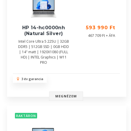
HP 14-hc0000nh
593 990 Ft
(Natural Silver)
467 709 Ft + ÁFA
Intel Core Ultra 5 225U | 32GB
DDR5 | 512GB SSD | 0GB HDD
| 14" matt | 1920X1080 (FULL
HD) | INTEL Graphics | W11
PRO
3 év garancia
MEGNÉZEM
RAKTÁRON