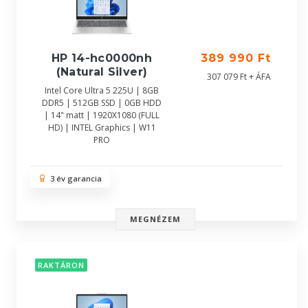
HP 14-hc0000nh
389 990 Ft
(Natural Silver)
307 079 Ft + ÁFA
Intel Core Ultra 5 225U | 8GB
DDR5 | 512GB SSD | 0GB HDD
| 14" matt | 1920X1080 (FULL
HD) | INTEL Graphics | W11
PRO
3 év garancia
MEGNÉZEM
RAKTÁRON