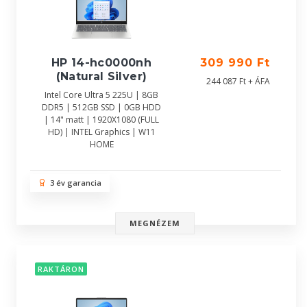
HP 14-hc0000nh
309 990 Ft
(Natural Silver)
244 087 Ft + ÁFA
Intel Core Ultra 5 225U | 8GB
DDR5 | 512GB SSD | 0GB HDD
| 14" matt | 1920X1080 (FULL
HD) | INTEL Graphics | W11
HOME
3 év garancia
MEGNÉZEM
RAKTÁRON