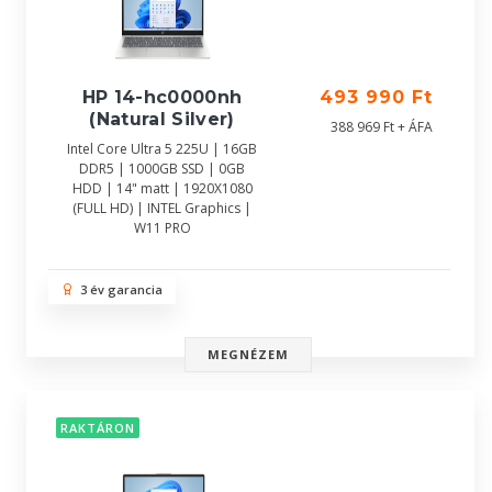
HP 14-hc0000nh
493 990 Ft
(Natural Silver)
388 969 Ft + ÁFA
Intel Core Ultra 5 225U | 16GB
DDR5 | 1000GB SSD | 0GB
HDD | 14" matt | 1920X1080
(FULL HD) | INTEL Graphics |
W11 PRO
3 év garancia
MEGNÉZEM
RAKTÁRON