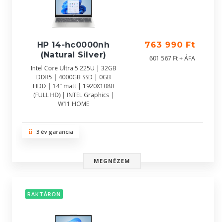
HP 14-hc0000nh
763 990 Ft
(Natural Silver)
601 567 Ft + ÁFA
Intel Core Ultra 5 225U | 32GB
DDR5 | 4000GB SSD | 0GB
HDD | 14" matt | 1920X1080
(FULL HD) | INTEL Graphics |
W11 HOME
3 év garancia
MEGNÉZEM
RAKTÁRON