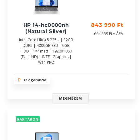
HP 14-hc0000nh
843 990 Ft
(Natural Silver)
664 559 Ft + ÁFA
Intel Core Ultra 5 225U | 32GB
DDR5 | 4000GB SSD | 0GB
HDD | 14" matt | 1920X1080
(FULL HD) | INTEL Graphics |
W11 PRO
3 év garancia
MEGNÉZEM
RAKTÁRON