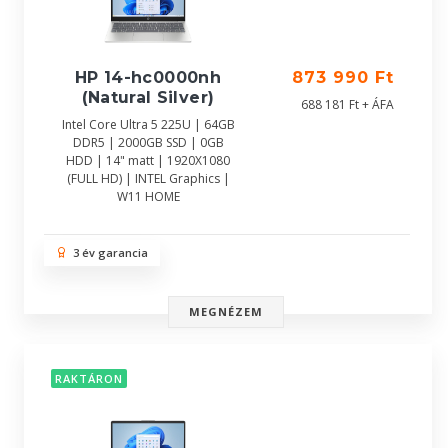
HP 14-hc0000nh
873 990 Ft
(Natural Silver)
688 181 Ft + ÁFA
Intel Core Ultra 5 225U | 64GB
DDR5 | 2000GB SSD | 0GB
HDD | 14" matt | 1920X1080
(FULL HD) | INTEL Graphics |
W11 HOME
3 év garancia
MEGNÉZEM
RAKTÁRON