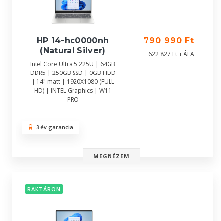
HP 14-hc0000nh
790 990 Ft
(Natural Silver)
622 827 Ft + ÁFA
Intel Core Ultra 5 225U | 64GB
DDR5 | 250GB SSD | 0GB HDD
| 14" matt | 1920X1080 (FULL
HD) | INTEL Graphics | W11
PRO
3 év garancia
MEGNÉZEM
RAKTÁRON