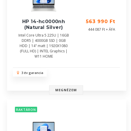
HP 14-hc0000nh
563 990 Ft
(Natural Silver)
444 087 Ft + ÁFA
Intel Core Ultra 5 225U | 16GB
DDR5 | 4000GB SSD | 0GB
HDD | 14" matt | 1920X1080
(FULL HD) | INTEL Graphics |
W11 HOME
3 év garancia
MEGNÉZEM
RAKTÁRON