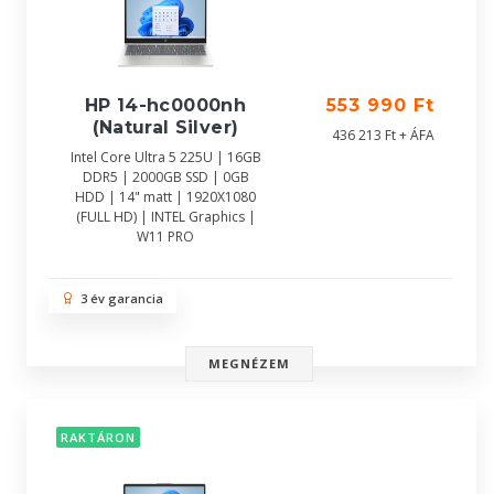
HP 14-hc0000nh
553 990 Ft
(Natural Silver)
436 213 Ft + ÁFA
Intel Core Ultra 5 225U | 16GB
DDR5 | 2000GB SSD | 0GB
HDD | 14" matt | 1920X1080
(FULL HD) | INTEL Graphics |
W11 PRO
3 év garancia
MEGNÉZEM
RAKTÁRON