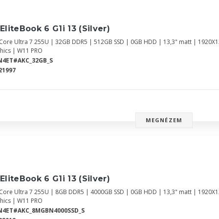
EliteBook 6 G1i 13 (Silver)
l Core Ultra 7 255U | 32GB DDR5 | 512GB SSD | 0GB HDD | 13,3" matt | 1920X
hics | W11 PRO
N4ET#AKC_32GB_S
21997
MEGNÉZEM
EliteBook 6 G1i 13 (Silver)
l Core Ultra 7 255U | 8GB DDR5 | 4000GB SSD | 0GB HDD | 13,3" matt | 1920X
hics | W11 PRO
N4ET#AKC_8MGBN4000SSD_S