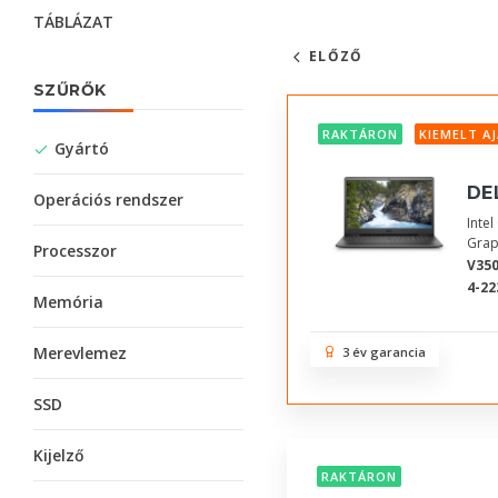
TÁBLÁZAT
ELŐZŐ
SZŰRŐK
RAKTÁRON
KIEMELT A
Gyártó
DE
Operációs rendszer
Inte
Grap
Processzor
V350
4-22
Memória
Merevlemez
3 év garancia
SSD
Kijelző
RAKTÁRON