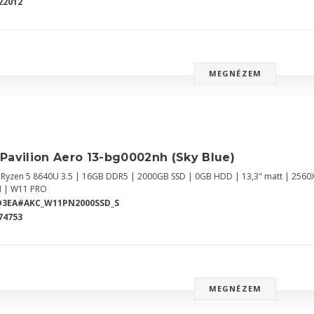
22012
MEGNÉZEM
Pavilion Aero 13-bg0002nh (Sky Blue)
Ryzen 5 8640U 3.5 | 16GB DDR5 | 2000GB SSD | 0GB HDD | 13,3" matt | 25
 | W11 PRO
D3EA#AKC_W11PN2000SSD_S
74753
MEGNÉZEM