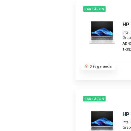
RAKTÁRON
HP 
Inte
Grap
AD4
1-38
3 év garancia
RAKTÁRON
HP 
Inte
Grap