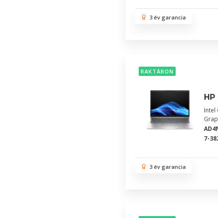
3 év garancia
RAKTÁRON
HP 
Inte
Grap
AD4
7-38
3 év garancia