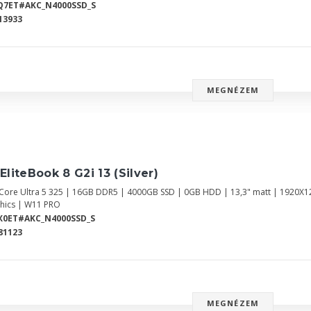
Q7ET#AKC_N4000SSD_S
13933
MEGNÉZEM
EliteBook 8 G2i 13 (Silver)
l Core Ultra 5 325 | 16GB DDR5 | 4000GB SSD | 0GB HDD | 13,3" matt | 1920X
hics | W11 PRO
X0ET#AKC_N4000SSD_S
81123
MEGNÉZEM