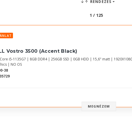
RENDEZÉS
1 / 125
JÁNLAT
LL Vostro 3500 (Accent Black)
l Core i5-1135G7 | 8GB DDR4 | 256GB SSD | 0GB HDD | 15,6" matt | 1920X1080
hics | NO OS
0-38
35729
MEGNÉZEM