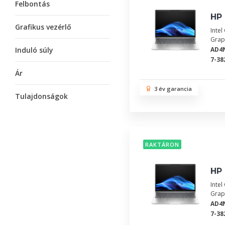
Felbontás
HP 
Grafikus vezérlő
Inte
Grap
Induló súly
AD4
7-38
Ár
3 év garancia
Tulajdonságok
RAKTÁRON
HP 
Inte
Grap
AD4
7-38