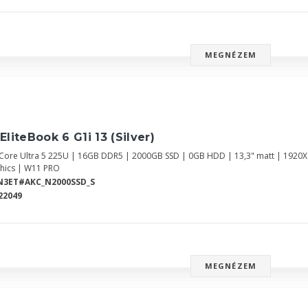
MEGNÉZEM
EliteBook 6 G1i 13 (Silver)
l Core Ultra 5 225U | 16GB DDR5 | 2000GB SSD | 0GB HDD | 13,3" matt | 1920
hics | W11 PRO
N3ET#AKC_N2000SSD_S
22049
MEGNÉZEM