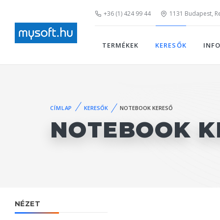
+36 (1) 424 99 44
1131 Budapest, Rei
TERMÉKEK
KERESŐK
INF
CÍMLAP
KERESŐK
NOTEBOOK KERESŐ
NOTEBOOK K
NÉZET