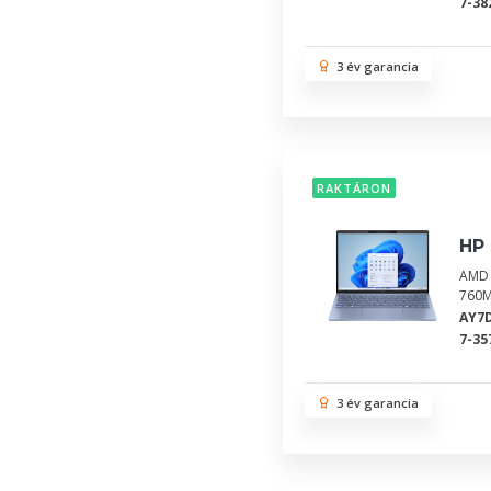
7-38
3 év garancia
RAKTÁRON
HP 
AMD 
760M
AY7
7-35
3 év garancia