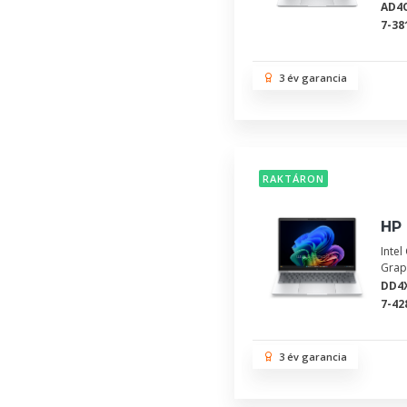
AD4
7-38
3 év garancia
RAKTÁRON
HP 
Inte
Grap
DD4
7-42
3 év garancia