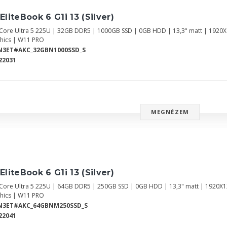
EliteBook 6 G1i 13 (Silver)
l Core Ultra 5 225U | 32GB DDR5 | 1000GB SSD | 0GB HDD | 13,3" matt | 1920
hics | W11 PRO
N3ET#AKC_32GBN1000SSD_S
22031
MEGNÉZEM
EliteBook 6 G1i 13 (Silver)
l Core Ultra 5 225U | 64GB DDR5 | 250GB SSD | 0GB HDD | 13,3" matt | 1920X
hics | W11 PRO
N3ET#AKC_64GBNM250SSD_S
22041