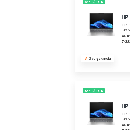
RAKTÁRON
HP 
Inte
Grap
AD4
7-38
3 év garancia
RAKTÁRON
HP 
Inte
Grap
AD4