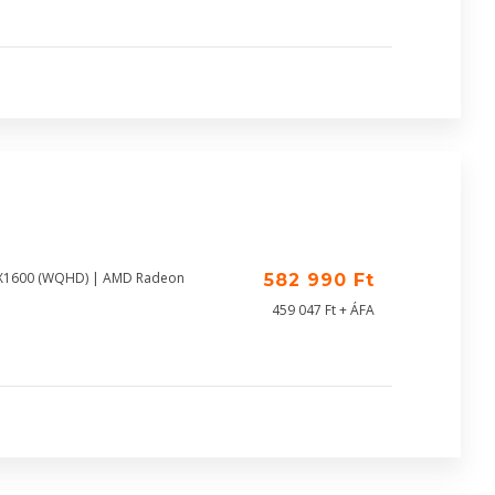
60X1600 (WQHD) | AMD Radeon
582 990 Ft
459 047 Ft + ÁFA