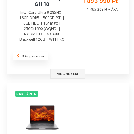
1 898 990 Ft
G1i 18
1 495 268 Ft + ÁFA
Intel Core Ultra 9 285HX |
16GB DDR5 | 500GB SSD |
0GB HDD | 18" matt |
2560X1600 (WQHD) |
NVIDIA RTX PRO 3000
Blackwell 12GB | W11 PRO
3 év garancia
MEGNÉZEM
RAKTÁRON