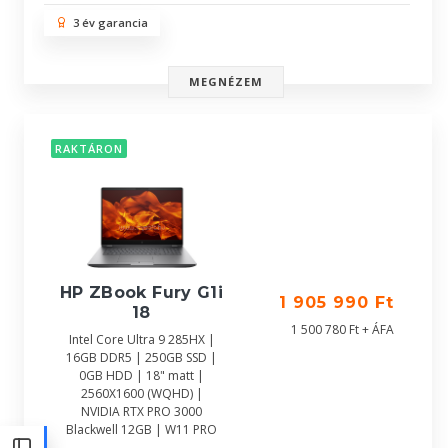
3 év garancia
MEGNÉZEM
RAKTÁRON
HP ZBook Fury G1i
1 905 990 Ft
18
1 500 780 Ft + ÁFA
Intel Core Ultra 9 285HX |
16GB DDR5 | 250GB SSD |
0GB HDD | 18" matt |
2560X1600 (WQHD) |
NVIDIA RTX PRO 3000
Blackwell 12GB | W11 PRO