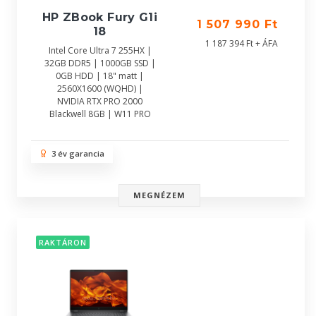
HP ZBook Fury G1i
1 507 990 Ft
18
1 187 394 Ft + ÁFA
Intel Core Ultra 7 255HX |
32GB DDR5 | 1000GB SSD |
0GB HDD | 18" matt |
2560X1600 (WQHD) |
NVIDIA RTX PRO 2000
Blackwell 8GB | W11 PRO
3 év garancia
MEGNÉZEM
RAKTÁRON