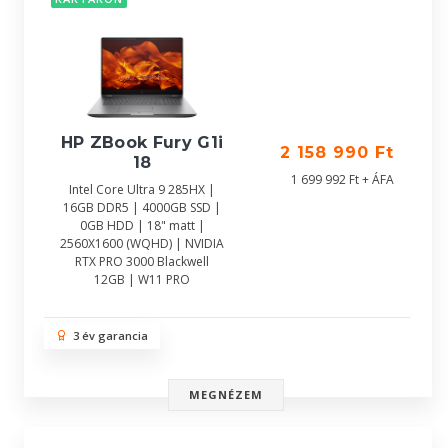
HP ZBook Fury G1i
2 158 990 Ft
18
1 699 992 Ft + ÁFA
Intel Core Ultra 9 285HX |
16GB DDR5 | 4000GB SSD |
0GB HDD | 18" matt |
2560X1600 (WQHD) | NVIDIA
RTX PRO 3000 Blackwell
12GB | W11 PRO
3 év garancia
MEGNÉZEM