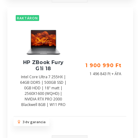
RAKTÁRON
HP ZBook Fury
1 900 990 Ft
G1i 18
1 496 843 Ft + ÁFA
Intel Core Ultra 7 255HX |
64GB DDR5 | 500GB SSD |
0GB HDD | 18" matt |
2560X1600 (WQHD) |
NVIDIA RTX PRO 2000
Blackwell 8GB | W11 PRO
3 év garancia