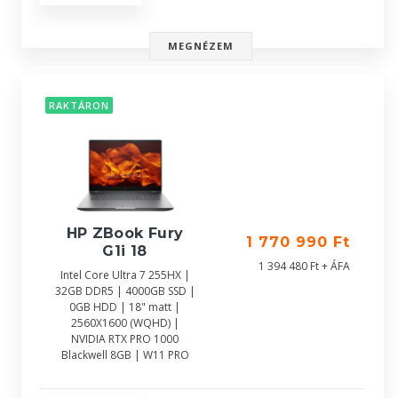
MEGNÉZEM
RAKTÁRON
HP ZBook Fury
1 770 990 Ft
G1i 18
1 394 480 Ft + ÁFA
Intel Core Ultra 7 255HX |
32GB DDR5 | 4000GB SSD |
0GB HDD | 18" matt |
2560X1600 (WQHD) |
NVIDIA RTX PRO 1000
Blackwell 8GB | W11 PRO