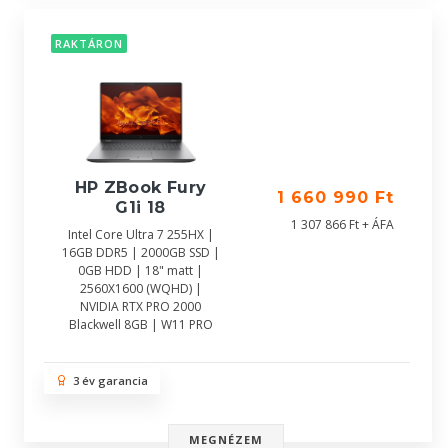
RAKTÁRON
HP ZBook Fury
1 660 990 Ft
G1i 18
1 307 866 Ft + ÁFA
Intel Core Ultra 7 255HX |
16GB DDR5 | 2000GB SSD |
0GB HDD | 18" matt |
2560X1600 (WQHD) |
NVIDIA RTX PRO 2000
Blackwell 8GB | W11 PRO
3 év garancia
MEGNÉZEM