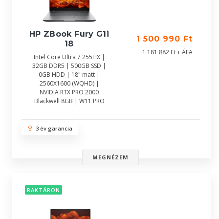
HP ZBook Fury G1i
1 500 990 Ft
18
1 181 882 Ft + ÁFA
Intel Core Ultra 7 255HX |
32GB DDR5 | 500GB SSD |
0GB HDD | 18" matt |
2560X1600 (WQHD) |
NVIDIA RTX PRO 2000
Blackwell 8GB | W11 PRO
3 év garancia
MEGNÉZEM
RAKTÁRON