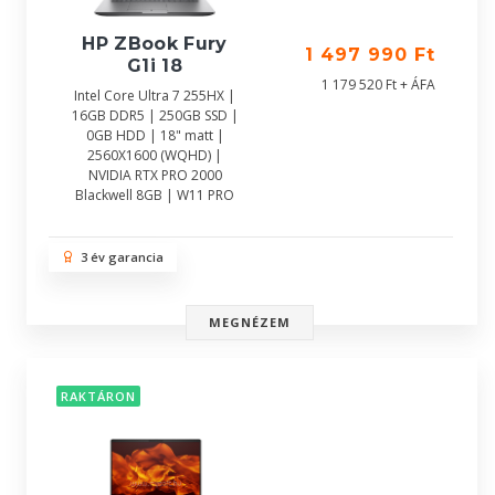
HP ZBook Fury
1 497 990 Ft
G1i 18
1 179 520 Ft + ÁFA
Intel Core Ultra 7 255HX |
16GB DDR5 | 250GB SSD |
0GB HDD | 18" matt |
2560X1600 (WQHD) |
NVIDIA RTX PRO 2000
Blackwell 8GB | W11 PRO
3 év garancia
MEGNÉZEM
RAKTÁRON