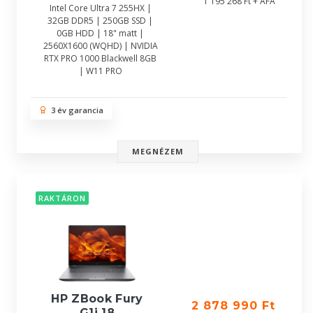
1 195 268 Ft + ÁFA
Intel Core Ultra 7 255HX |
32GB DDR5 | 250GB SSD |
0GB HDD | 18" matt |
2560X1600 (WQHD) | NVIDIA
RTX PRO 1000 Blackwell 8GB
| W11 PRO
3 év garancia
MEGNÉZEM
RAKTÁRON
HP ZBook Fury
2 878 990 Ft
G1i 18