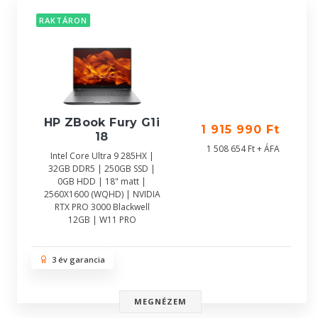
RAKTÁRON
HP ZBook Fury G1i
1 915 990 Ft
18
1 508 654 Ft + ÁFA
Intel Core Ultra 9 285HX |
32GB DDR5 | 250GB SSD |
0GB HDD | 18" matt |
2560X1600 (WQHD) | NVIDIA
RTX PRO 3000 Blackwell
12GB | W11 PRO
3 év garancia
MEGNÉZEM