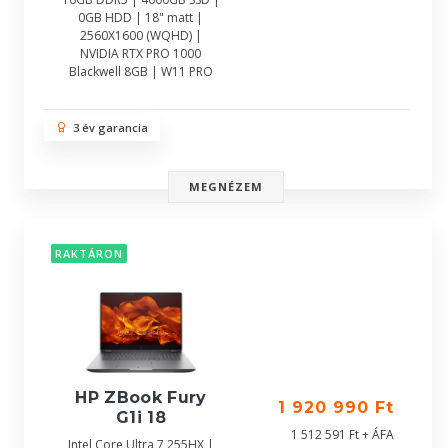
0GB HDD | 18" matt |
2560X1600 (WQHD) |
NVIDIA RTX PRO 1000
Blackwell 8GB | W11 PRO
3 év garancia
MEGNÉZEM
RAKTÁRON
HP ZBook Fury
1 920 990 Ft
G1i 18
1 512 591 Ft + ÁFA
Intel Core Ultra 7 255HX |