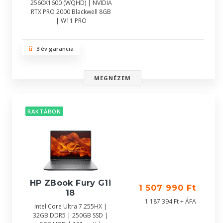
2560X1600 (WQHD) | NVIDIA
RTX PRO 2000 Blackwell 8GB
| W11 PRO
3 év garancia
MEGNÉZEM
RAKTÁRON
HP ZBook Fury G1i
1 507 990 Ft
18
1 187 394 Ft + ÁFA
Intel Core Ultra 7 255HX |
32GB DDR5 | 250GB SSD |