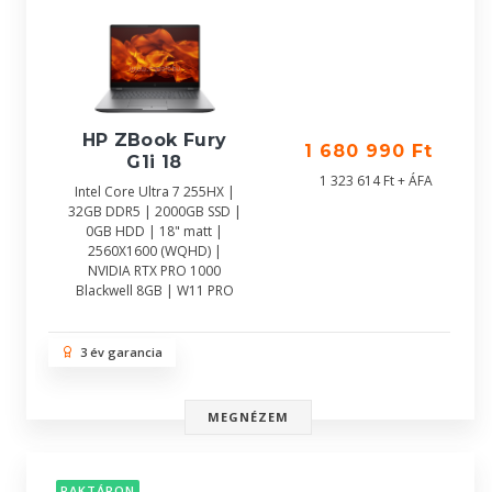
HP ZBook Fury
1 680 990 Ft
G1i 18
1 323 614 Ft + ÁFA
Intel Core Ultra 7 255HX |
32GB DDR5 | 2000GB SSD |
0GB HDD | 18" matt |
2560X1600 (WQHD) |
NVIDIA RTX PRO 1000
Blackwell 8GB | W11 PRO
3 év garancia
MEGNÉZEM
RAKTÁRON