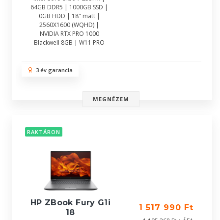
64GB DDR5 | 1000GB SSD |
0GB HDD | 18" matt |
2560X1600 (WQHD) |
NVIDIA RTX PRO 1000
Blackwell 8GB | W11 PRO
3 év garancia
MEGNÉZEM
RAKTÁRON
HP ZBook Fury G1i
1 517 990 Ft
18