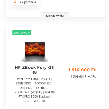
3 év garancia
MEGNÉZEM
RAKTÁRON
HP ZBook Fury G1i
1 916 000 Ft
18
1 508 661 Ft + ÁFA
Intel Core Ultra 9 285HX |
32GB DDR5 | 1000GB SSD |
0GB HDD | 18" matt |
2560X1600 (WQHD) | NVIDIA
RTX PRO 3000 Blackwell
12GB | W11 PRO