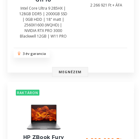
2 266 921 Ft + ÁFA
Intel Core Ultra 9 285HX |
128GB DDR5 | 2000GB SSD
| 0GB HDD | 18" matt |
2560X1600 (WQHD) |
NVIDIA RTX PRO 3000
Blackwell 12GB | W11 PRO
3 év garancia
MEGNÉZEM
RAKTÁRON
HP ZBook Fury