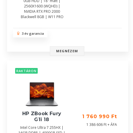
0GB HDD | 18" matt |
2560X1600 (WQHD) |
NVIDIA RTX PRO 2000
Blackwell 8GB | W11 PRO
3 év garancia
MEGNÉZEM
RAKTÁRON
HP ZBook Fury
1 760 990 Ft
G1i 18
1 386 606 Ft + ÁFA
Intel Core Ultra 7 255HX |
16GB DDR5 | 4000GB SSD |