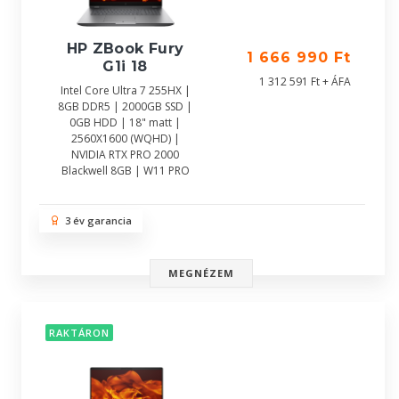
HP ZBook Fury
1 666 990 Ft
G1i 18
1 312 591 Ft + ÁFA
Intel Core Ultra 7 255HX |
8GB DDR5 | 2000GB SSD |
0GB HDD | 18" matt |
2560X1600 (WQHD) |
NVIDIA RTX PRO 2000
Blackwell 8GB | W11 PRO
3 év garancia
MEGNÉZEM
RAKTÁRON