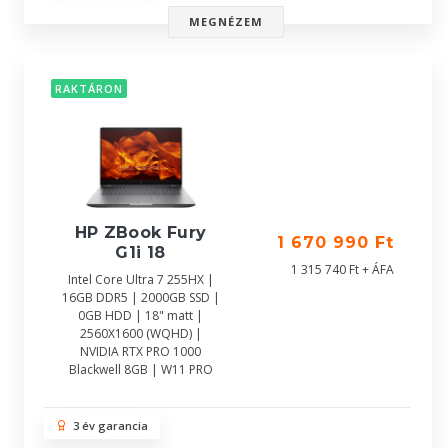
MEGNÉZEM
RAKTÁRON
HP ZBook Fury
1 670 990 Ft
G1i 18
1 315 740 Ft + ÁFA
Intel Core Ultra 7 255HX |
16GB DDR5 | 2000GB SSD |
0GB HDD | 18" matt |
2560X1600 (WQHD) |
NVIDIA RTX PRO 1000
Blackwell 8GB | W11 PRO
3 év garancia