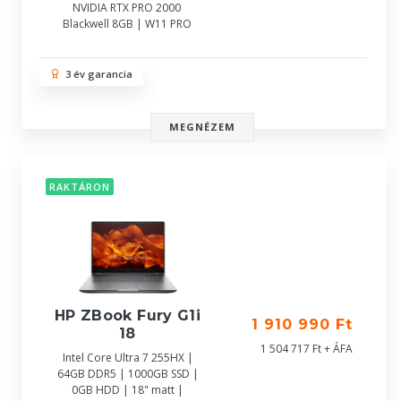
NVIDIA RTX PRO 2000
Blackwell 8GB | W11 PRO
3 év garancia
MEGNÉZEM
RAKTÁRON
HP ZBook Fury G1i
1 910 990 Ft
18
1 504 717 Ft + ÁFA
Intel Core Ultra 7 255HX |
64GB DDR5 | 1000GB SSD |
0GB HDD | 18" matt |