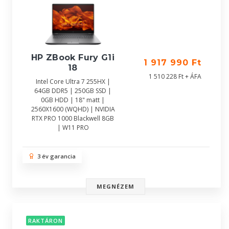
HP ZBook Fury G1i
1 917 990 Ft
18
1 510 228 Ft + ÁFA
Intel Core Ultra 7 255HX |
64GB DDR5 | 250GB SSD |
0GB HDD | 18" matt |
2560X1600 (WQHD) | NVIDIA
RTX PRO 1000 Blackwell 8GB
| W11 PRO
3 év garancia
MEGNÉZEM
RAKTÁRON