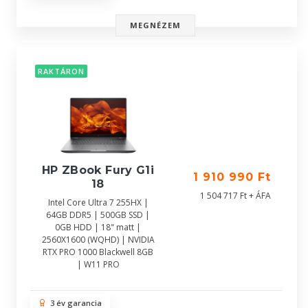
MEGNÉZEM
RAKTÁRON
HP ZBook Fury G1i
1 910 990 Ft
18
1 504 717 Ft + ÁFA
Intel Core Ultra 7 255HX |
64GB DDR5 | 500GB SSD |
0GB HDD | 18" matt |
2560X1600 (WQHD) | NVIDIA
RTX PRO 1000 Blackwell 8GB
| W11 PRO
3 év garancia