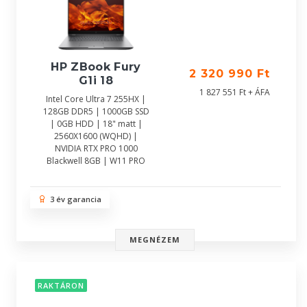
HP ZBook Fury
2 320 990 Ft
G1i 18
1 827 551 Ft + ÁFA
Intel Core Ultra 7 255HX |
128GB DDR5 | 1000GB SSD
| 0GB HDD | 18" matt |
2560X1600 (WQHD) |
NVIDIA RTX PRO 1000
Blackwell 8GB | W11 PRO
3 év garancia
MEGNÉZEM
RAKTÁRON