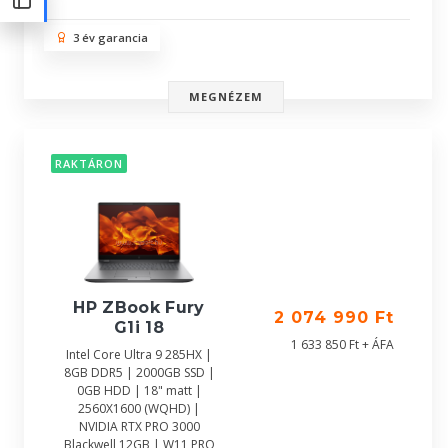
3 év garancia
MEGNÉZEM
RAKTÁRON
HP ZBook Fury
2 074 990 Ft
G1i 18
1 633 850 Ft + ÁFA
Intel Core Ultra 9 285HX |
8GB DDR5 | 2000GB SSD |
0GB HDD | 18" matt |
2560X1600 (WQHD) |
NVIDIA RTX PRO 3000
Blackwell 12GB | W11 PRO