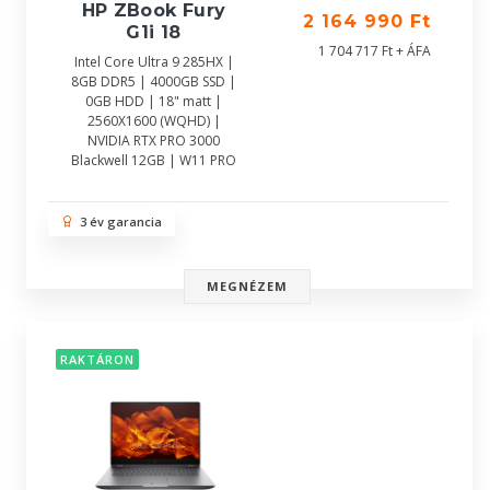
HP ZBook Fury
2 164 990 Ft
G1i 18
1 704 717 Ft + ÁFA
Intel Core Ultra 9 285HX |
8GB DDR5 | 4000GB SSD |
0GB HDD | 18" matt |
2560X1600 (WQHD) |
NVIDIA RTX PRO 3000
Blackwell 12GB | W11 PRO
3 év garancia
MEGNÉZEM
RAKTÁRON