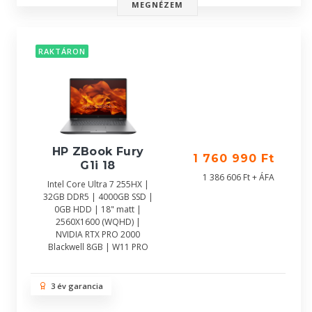
MEGNÉZEM
RAKTÁRON
HP ZBook Fury
1 760 990 Ft
G1i 18
1 386 606 Ft + ÁFA
Intel Core Ultra 7 255HX |
32GB DDR5 | 4000GB SSD |
0GB HDD | 18" matt |
2560X1600 (WQHD) |
NVIDIA RTX PRO 2000
Blackwell 8GB | W11 PRO
3 év garancia