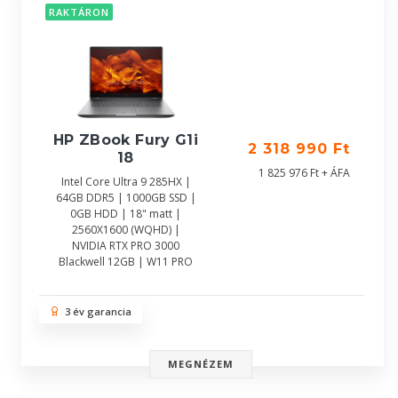
RAKTÁRON
HP ZBook Fury G1i
2 318 990 Ft
18
1 825 976 Ft + ÁFA
Intel Core Ultra 9 285HX |
64GB DDR5 | 1000GB SSD |
0GB HDD | 18" matt |
2560X1600 (WQHD) |
NVIDIA RTX PRO 3000
Blackwell 12GB | W11 PRO
3 év garancia
MEGNÉZEM