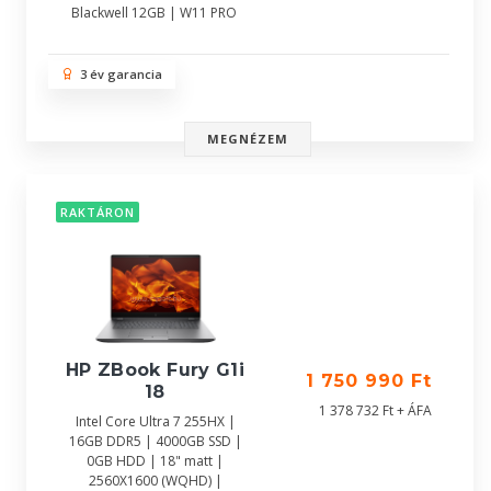
Blackwell 12GB | W11 PRO
3 év garancia
MEGNÉZEM
RAKTÁRON
HP ZBook Fury G1i
1 750 990 Ft
18
1 378 732 Ft + ÁFA
Intel Core Ultra 7 255HX |
16GB DDR5 | 4000GB SSD |
0GB HDD | 18" matt |
2560X1600 (WQHD) |