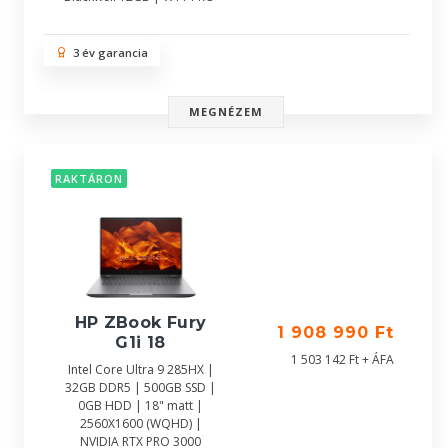
3 év garancia
MEGNÉZEM
RAKTÁRON
HP ZBook Fury
1 908 990 Ft
G1i 18
1 503 142 Ft + ÁFA
Intel Core Ultra 9 285HX |
32GB DDR5 | 500GB SSD |
0GB HDD | 18" matt |
2560X1600 (WQHD) |
NVIDIA RTX PRO 3000